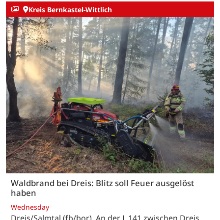
Kreis Bernkastel-Wittlich
Waldbrand bei Dreis: Blitz soll Feuer ausgelöst
haben
Wednesday
Dreis/Salmtal (fb/bor). An der L 141 zwischen Dreis