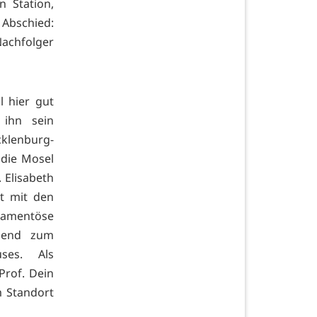
n Station,
 Abschied:
Nachfolger
l hier gut
 ihn sein
klenburg-
 die Mosel
 Elisabeth
st mit den
kamentöse
agend zum
ses. Als
Prof. Dein
m Standort