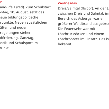
rn
Wednesday
and-Pfalz (red). Zum Schulstart
Dreis/Salmtal (fb/bor). An der L
tag, 10. August, setzt das
zwischen Dreis und Salmtal, i
eue bildungspolitische
Bereich des Asbergs, war ein
rpunkte: Neben zusätzlichen
größerer Waldbrand ausgebro
räften und neuen
Die Feuerwehr war mit
regelungen stehen
Löschrucksäcken und einem
hförderung, Ganztag,
Löschroboter im Einsatz. Das is
atik und Schulsport im
bekannt.
punkt. …