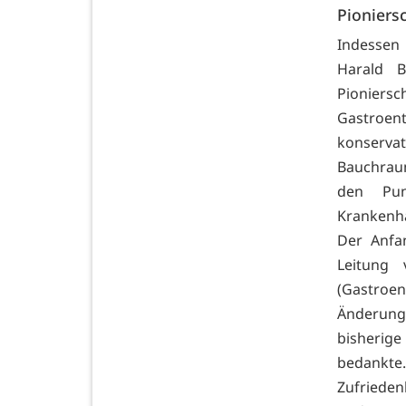
Pioniersc
Indessen 
Harald B
Pioniersc
Gastroent
konserv
Bauchraum
den Pun
Krankenha
Der Anfa
Leitung 
(Gastroen
Änderung
bisherige
bedankte
Zufrieden