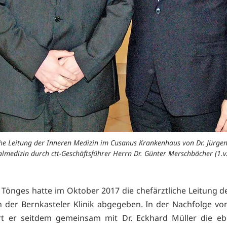
liche Leitung der Inneren Medizin im Cusanus Krankenhaus von Dr. Jürge
eralmedizin durch ctt-Geschäftsführer Herrn Dr. Günter Merschbächer (1.
n Tönges hatte im Oktober 2017 die chefärztliche Leitung d
n der Bernkasteler Klinik abgegeben. In der Nachfolge von 
rt er seitdem gemeinsam mit Dr. Eckhard Müller die ebe