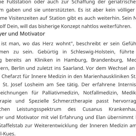
he Fußstation oder auch zur Schaffung der geriatrische
m gaben und sie unterstützten. Es ist aber kein völliger
e Visitenzeiten auf Station gibt es auch weiterhin. Sein 
Rolf Dein, will das bisherige Konzept nahtlos weiterführen.
er und Motivator
ist man, wo das Herz wohnt", beschreibt er sein Gefüh
en zu sein. Gebürtig in Schleswig-Holstein, führte
g bereits an Kliniken in Hamburg, Brandenburg, Mec
n, Berlin und zuletzt ins Saarland. Vor dem Wechsel an
s Chefarzt für Innere Medizin in den Marienhauskliniken St.
St. Josef Losheim am See tätig. Der erfahrene Interni
zeichnungen für Palliativmedizin, Notfallmedizin, Medi
rapie und Spezielle Schmerztherapie passt hervorr
ischen Leistungsspektrum des Cusanus Krankenhau
r und Motivator mit viel Erfahrung und Elan übernimmt 
taffelstab zur Weiterentwicklung der Inneren Medizin a
l-Kues.