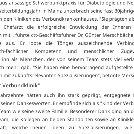
us ansässige Schwerpunktpraxis für Diabetologie und Ne
eiterbildungsjahr in Mainz unterbrach seine fast 30jährige
 in den Kliniken des Verbundkrankenhauses. "Sie prägten als
 Chefarzt die erfolgreiche Entwicklung der Inneren 
h mit", führte ctt-Geschäftsführer Dr. Günter Merschbächer
he aus. Er lobte die Tönges auszeichnende Verbin
sch-fachlicher Kompetenz und menschlicher Zugew
 ihn als Menschen, der von seinem Team stets viel ver
ch mehr gab. "Sie haben eine hervorragend aufgestellte
 mit zukunftsrelevanten Spezialisierungen", betonte Mers
r Verbundklinik"
Jahrzehnte hätten auch ihn stark geprägt, entgegnete 
 seinen Dankesworten. Er empfinde sich als "Kind der Verb
Team wie seine zweite Familie. Besonderer Dank ging an 
eam, die Kollegen an beiden Standorten sowie an Klinikl
haft, welche neuen Ideen zu Spezialisierungen, wie