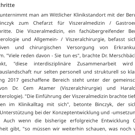
hritte
unternimmt man am Wittlicher Klinikstandort mit der Be
inczyk zum Chefarzt für Viszeralmedizin / Gastroen
hritte. Die Viszeralmedizin, ein fachübergreifender B
erologie und Allgemein- / Viszeralchirurgie, befasst si
ativen und chirurgischen Versorgung von Erkrank
. "Viele reden davon - Sie tun es", brachte Dr. Merschbäc
kt, "diese interdisziplinäre Zusammenarbeit wir
uslandschaft nur selten personell und strukturell so klar
ng 2017 geschaffene Bereich steht unter der gemeinsch
von Dr. Cem Atamer (Viszeralchirurgie) und Haral
terologie). "Die Einführung der Viszeralmedizin brachte tie
en im Klinikalltag mit sich", betonte Binczyk, der sic
 Unterstützung bei der Konzeptentwicklung und -umsetzun
. Auch wenn die bisherige erfolgreiche Entwicklung 
heit gibt, "so müssen wir weiterhin schauen, was noch 