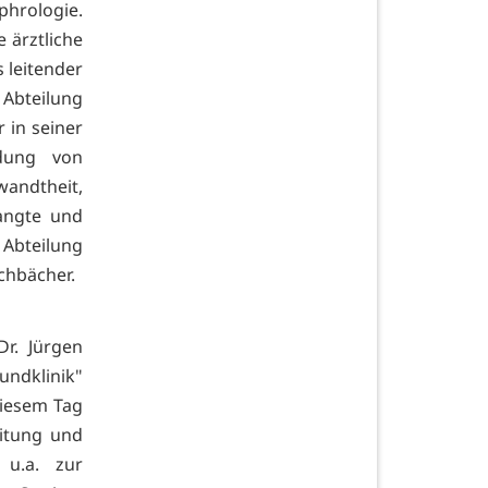
phrologie.
 ärztliche
 leitender
Abteilung
 in seiner
dung von
andtheit,
langte und
 Abteilung
chbächer.
Dr. Jürgen
undklinik"
diesem Tag
eitung und
 u.a. zur