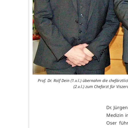
Prof. Dr. Rolf Dein (1.v.l.) übernahm die chefärzt
(2.v.l.) zum Chefarzt für Visz
Dr. Jürge
Medizin i
Oser füh