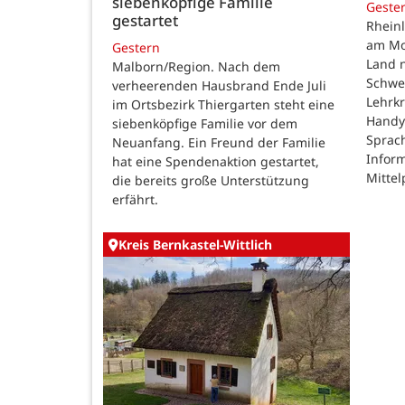
siebenköpfige Familie
Geste
gestartet
Rheinl
am Mon
Gestern
Land n
Malborn/Region. Nach dem
Schwe
verheerenden Hausbrand Ende Juli
Lehrk
im Ortsbezirk Thiergarten steht eine
Handy
siebenköpfige Familie vor dem
Sprac
Neuanfang. Ein Freund der Familie
Inform
hat eine Spendenaktion gestartet,
Mittel
die bereits große Unterstützung
erfährt.
Kreis Bernkastel-Wittlich