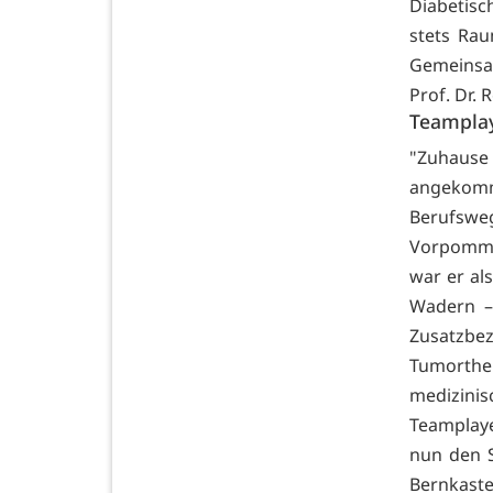
Diabetisc
stets Rau
Gemeinsam
Prof. Dr. 
Teamplay
"Zuhause 
angekomm
Berufswe
Vorpommer
war er al
Wadern – 
Zusatzbe
Tumorthe
medizin
Teamplaye
nun den S
Bernkaste