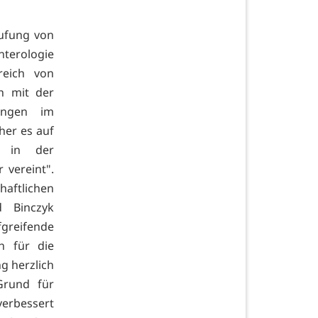
rufung von
terologie
ereich von
ch mit der
ungen im
her es auf
d in der
 vereint".
aftlichen
d Binczyk
fgreifende
h für die
g herzlich
Grund für
verbessert