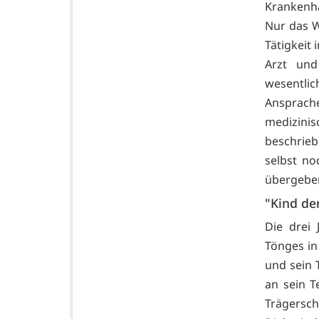
Krankenha
Nur das W
Tätigkeit
Arzt und
wesentlic
Ansprac
medizini
beschrieb
selbst no
übergeben
"Kind de
Die drei 
Tönges in
und sein 
an sein T
Trägersc