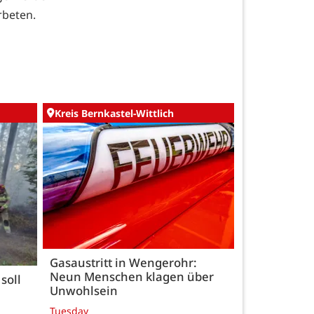
rbeten.
Kreis Bernkastel-Wittlich
Gasaustritt in Wengerohr:
Neun Menschen klagen über
soll
Unwohlsein
Tuesday