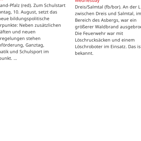
Wednesday
and-Pfalz (red). Zum Schulstart
Dreis/Salmtal (fb/bor). An der L
tag, 10. August, setzt das
zwischen Dreis und Salmtal, i
eue bildungspolitische
Bereich des Asbergs, war ein
rpunkte: Neben zusätzlichen
größerer Waldbrand ausgebro
räften und neuen
Die Feuerwehr war mit
regelungen stehen
Löschrucksäcken und einem
hförderung, Ganztag,
Löschroboter im Einsatz. Das is
atik und Schulsport im
bekannt.
punkt. …