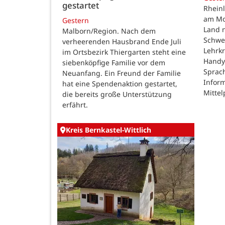
gestartet
Rheinl
am Mon
Gestern
Land n
Malborn/Region. Nach dem
Schwe
verheerenden Hausbrand Ende Juli
Lehrk
im Ortsbezirk Thiergarten steht eine
Handy
siebenköpfige Familie vor dem
Sprac
Neuanfang. Ein Freund der Familie
Inform
hat eine Spendenaktion gestartet,
Mittel
die bereits große Unterstützung
erfährt.
Kreis Bernkastel-Wittlich