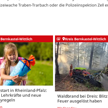
izeiwache Traben-Trarbach oder die Polizeiinspektion Zell e
 Bernkastel-Wittlich
Kreis Bernkastel-Wittlich
start in Rheinland-Pfalz:
 Lehrkräfte und neue
Waldbrand bei Dreis: Blitz 
yregeln
Feuer ausgelöst haben
rn