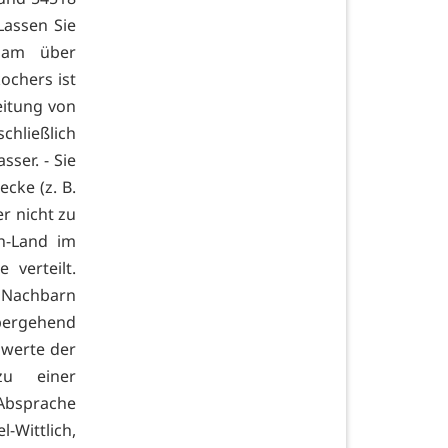
Lassen Sie
sam über
ochers ist
eitung von
hließlich
ser. - Sie
cke (z. B.
r nicht zu
h-Land im
 verteilt.
Nachbarn
bergehend
zwerte der
zu einer
bsprache
-Wittlich,