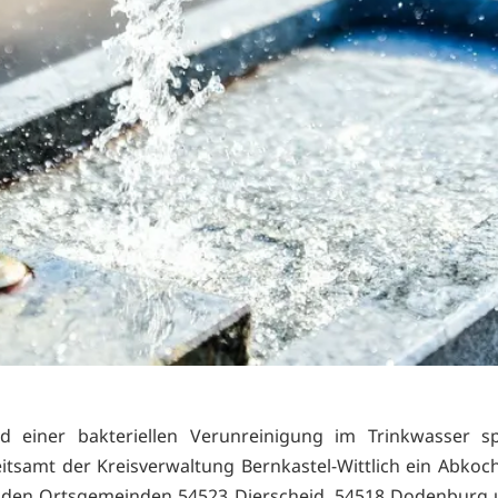
d einer bakteriellen Verunreinigung im Trinkwasser sp
tsamt der Kreisverwaltung Bernkastel-Wittlich ein Abkoc
enden Ortsgemeinden 54523 Dierscheid, 54518 Dodenburg 