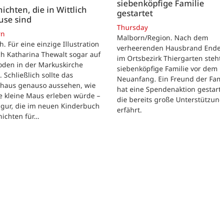
siebenköpfige Familie
ichten, die in Wittlich
gestartet
use sind
Thursday
rn
Malborn/Region. Nach dem
ch. Für eine einzige Illustration
verheerenden Hausbrand Ende 
ch Katharina Thewalt sogar auf
im Ortsbezirk Thiergarten steh
oden in der Markuskirche
siebenköpfige Familie vor dem
. Schließlich sollte das
Neuanfang. Ein Freund der Fam
shaus genauso aussehen, wie
hat eine Spendenaktion gestart
e kleine Maus erleben würde –
die bereits große Unterstützu
igur, die im neuen Kinderbuch
erfährt.
hichten für…