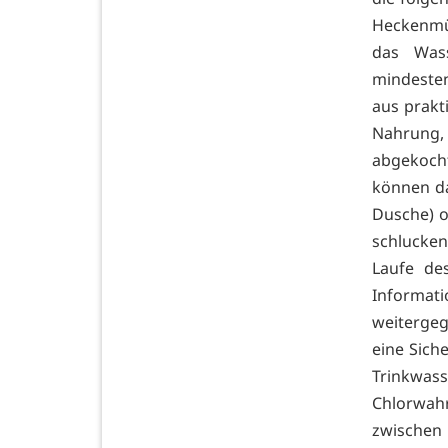
Heckenmün
das Was
mindesten
aus prakt
Nahrung,
abgekocht
können da
Dusche) o
schlucke
Laufe des
Informa
weiterge
eine Sich
Trinkwa
Chlorwa
zwischen 