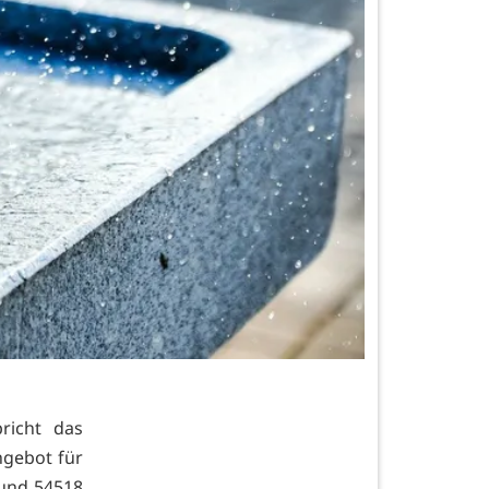
richt das
hgebot für
und 54518