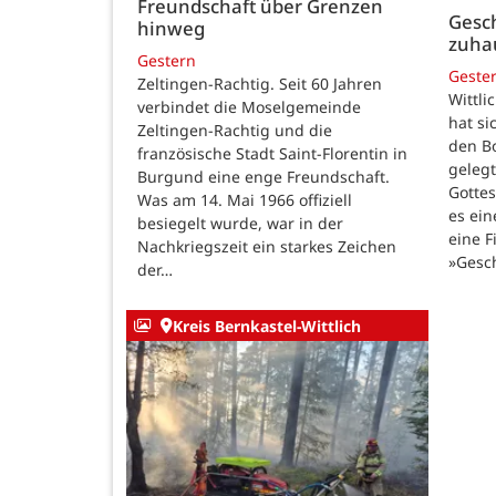
Freundschaft über Grenzen
Gesch
hinweg
zuha
Gestern
Geste
Zeltingen-Rachtig. Seit 60 Jahren
Wittli
verbindet die Moselgemeinde
hat si
Zeltingen-Rachtig und die
den B
französische Stadt Saint-Florentin in
gelegt
Burgund eine enge Freundschaft.
Gotte
Was am 14. Mai 1966 offiziell
es ein
besiegelt wurde, war in der
eine F
Nachkriegszeit ein starkes Zeichen
»Gesc
der…
Kreis Bernkastel-Wittlich