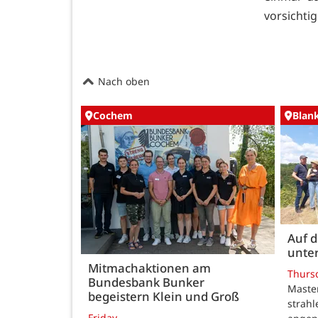
vorsichtig
Nach oben
Cochem
Blan
Auf 
unte
Mitmachaktionen am
Thurs
Bundesbank Bunker
Maste
begeistern Klein und Groß
strah
Friday