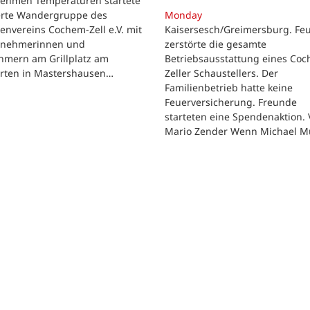
ehmen Temperaturen startete
ierte Wandergruppe des
Monday
envereins Cochem-Zell e.V. mit
Kaisersesch/Greimersburg. Fe
ilnehmerinnen und
zerstörte die gesamte
hmern am Grillplatz am
Betriebsausstattung eines Co
arten in Mastershausen…
Zeller Schaustellers. Der
Familienbetrieb hatte keine
Feuerversicherung. Freunde
starteten eine Spendenaktion.
Mario Zender Wenn Michael M