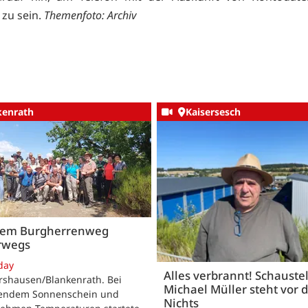
 zu sein.
Themenfoto: Archiv
kenrath
Kaisersesch
dem Burgherrenweg
rwegs
day
Alles verbrannt! Schaustel
rshausen/Blankenrath. Bei
Michael Müller steht vor
lendem Sonnenschein und
Nichts