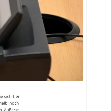
e sich bei
shalb noch
n äußerst