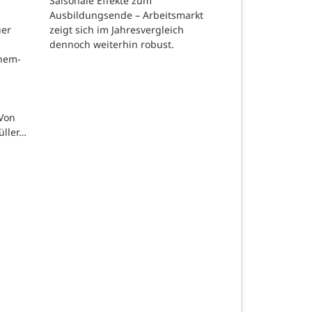
Saisonale Effekte zum
Ausbildungsende – Arbeitsmarkt
zeigt sich im Jahresvergleich
uer
dennoch weiterhin robust.
chem-
 Von
üller…