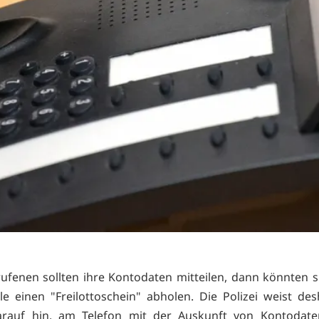
ufenen sollten ihre Kontodaten mitteilen, dann könnten si
iale einen "Freilottoschein" abholen. Die Polizei weist de
arauf hin, am Telefon mit der Auskunft von Kontodate