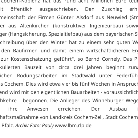
Cochem-Koblenz hat das rund acht Millionen Euro teur
eit öffentlich ausgeschrieben. Den Zuschlag erhi
emeinschaft der Firmen Günter Alsdorf aus Neuwied (Str
yer aus Altenkirchen (konstruktiver Ingenieurbau) sowi
er (Hangsicherung, Spezialtiefbau) aus dem bayerischen S
schreibung über den Winter hat zu einem sehr guten W
 den Baufirmen und damit einem wirtschaftlicheren Er
 zur Kostenschätzung geführt", so Bernd Cornely. Das P
lkulierten Bauzeit von circa drei Jahren beginnt zun
ichen Rodungsarbeiten im Stadtwald unter Federfü
s Cochem. Dies wird etwa vier bis fünf Wochen in Anspru
end wird mit den eigentlichen Bauarbeiten - voraussichtlic
schkehre - begonnen. Die Anlieger des Winneburger Weg
hin ihre Anwesen erreichen. Der Ausbau i
haftsmaßnahme von Landkreis Cochem-Zell, Stadt Cochem
-Pfalz.
Archiv-Foto: Pauly
www.lbm.rlp.de