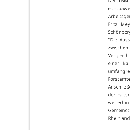
Der LBM 
europaw
Arbeitsg
Fritz Me
Schönberg
"Die Aus
zwischen
Vergleich
einer ka
umfangre
Forstamte
Anschließ
der Fait
weiter
Gemeinsc
Rheinland