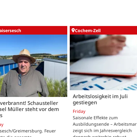
aisersesch
Cochem-Zell
Arbeitslosigkeit im Juli
gestiegen
 verbrannt! Schausteller
el Müller steht vor dem
Friday
s
Saisonale Effekte zum
Ausbildungsende – Arbeitsmar
ay
zeigt sich im Jahresvergleich
rsesch/Greimersburg. Feuer
dennoch weiterhin robust.