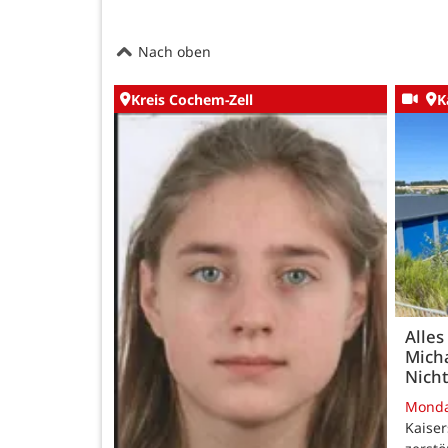
Nach oben
Kreis Cochem-Zell
K
Alles
Micha
Nicht
Mond
Kaise