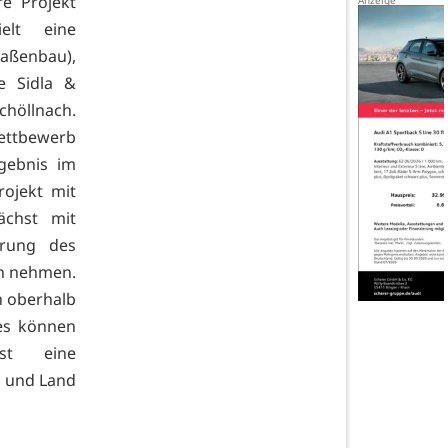
e Projekt
elt eine
aßenbau),
e Sidla &
chöllnach.
ettbewerb
gebnis im
rojekt mit
ächst mit
hrung des
ch nehmen.
h oberhalb
es können
st eine
 und Land