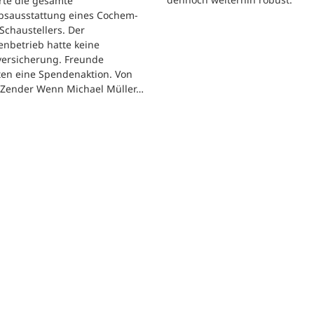
rte die gesamte
ebsausstattung eines Cochem-
 Schaustellers. Der
enbetrieb hatte keine
versicherung. Freunde
ten eine Spendenaktion. Von
 Zender Wenn Michael Müller…