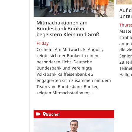
Auf 
unte
Mitmachaktionen am
Thurs
Bundesbank Bunker
Maste
begeistern Klein und Groß
strah
Friday
angen
Cochem. Am Mittwoch, 5. August,
die v
zeigte sich der Bunker in einem
Senior
besonderen Licht. Deutsche
28 Te
Bundesbank und Vereinigte
Teilne
Volksbank Raiffeisenbank eG
Hallg
engagierten sich zusammen mit dem
Team vom Bundesbank Bunker,
zeigten Mitmachstationen,…
Büchel