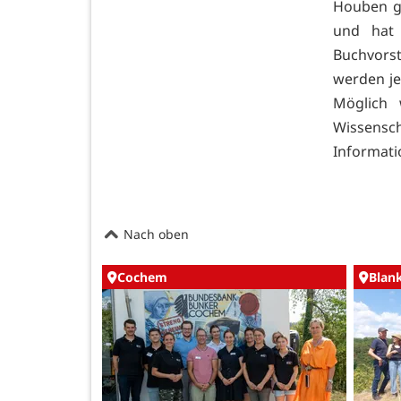
Houben ge
und hat 
Buchvorst
werden je
Möglich 
Wissensch
Informat
Nach oben
Cochem
Blan