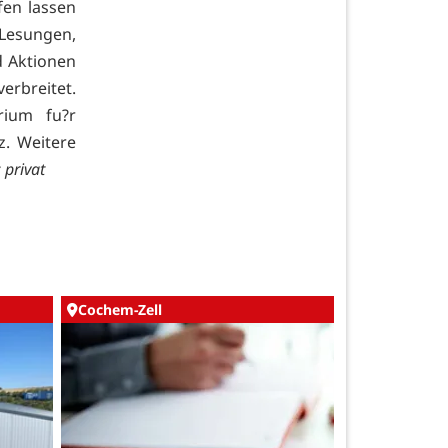
fen lassen
Lesungen,
d Aktionen
erbreitet.
rium fu?r
z. Weitere
 privat
Cochem-Zell