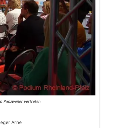
in Panzweiler vertreten.
leger Arne