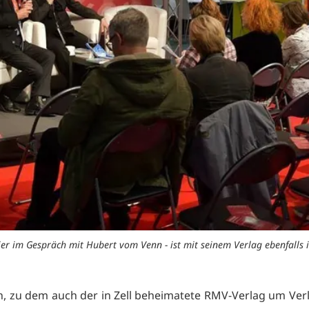
ier im Gespräch mit Hubert vom Venn - ist mit seinem Verlag ebenfalls 
n, zu dem auch der in Zell beheimatete RMV-Verlag um Ver