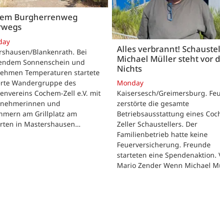
dem Burgherrenweg
rwegs
day
Alles verbrannt! Schaustel
rshausen/Blankenrath. Bei
Michael Müller steht vor
lendem Sonnenschein und
Nichts
ehmen Temperaturen startete
ierte Wandergruppe des
Monday
envereins Cochem-Zell e.V. mit
Kaisersesch/Greimersburg. Fe
ilnehmerinnen und
zerstörte die gesamte
hmern am Grillplatz am
Betriebsausstattung eines Co
arten in Mastershausen…
Zeller Schaustellers. Der
Familienbetrieb hatte keine
Feuerversicherung. Freunde
starteten eine Spendenaktion.
Mario Zender Wenn Michael M