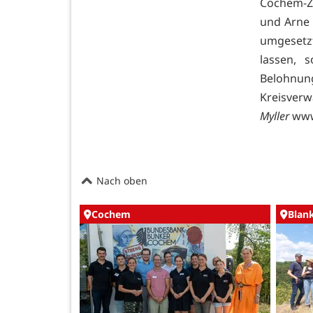
Cochem-Z
und Arne 
umgesetz
lassen, 
Belohnung
Kreisverw
Myller
www
Nach oben
Cochem
Blan