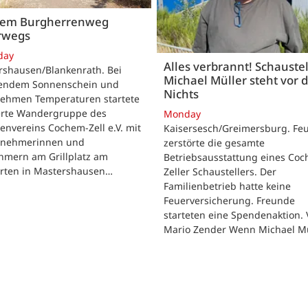
dem Burgherrenweg
rwegs
day
Alles verbrannt! Schaustel
rshausen/Blankenrath. Bei
Michael Müller steht vor
lendem Sonnenschein und
Nichts
ehmen Temperaturen startete
ierte Wandergruppe des
Monday
envereins Cochem-Zell e.V. mit
Kaisersesch/Greimersburg. Fe
ilnehmerinnen und
zerstörte die gesamte
hmern am Grillplatz am
Betriebsausstattung eines Co
arten in Mastershausen…
Zeller Schaustellers. Der
Familienbetrieb hatte keine
Feuerversicherung. Freunde
starteten eine Spendenaktion.
Mario Zender Wenn Michael M