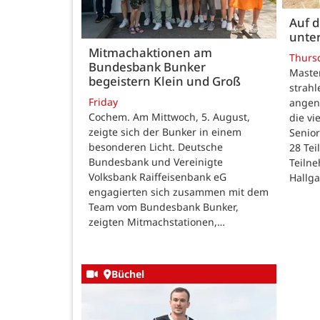
Auf 
unte
Mitmachaktionen am
Thurs
Bundesbank Bunker
Maste
begeistern Klein und Groß
strah
Friday
angen
Cochem. Am Mittwoch, 5. August,
die v
zeigte sich der Bunker in einem
Senior
besonderen Licht. Deutsche
28 Te
Bundesbank und Vereinigte
Teilne
Volksbank Raiffeisenbank eG
Hallg
engagierten sich zusammen mit dem
Team vom Bundesbank Bunker,
zeigten Mitmachstationen,…
Büchel