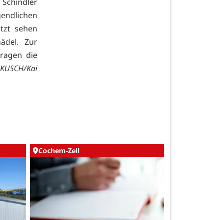
Schindler
gendlichen
tzt sehen
ädel. Zur
tragen die
UKUSCH/Kai
Cochem-Zell