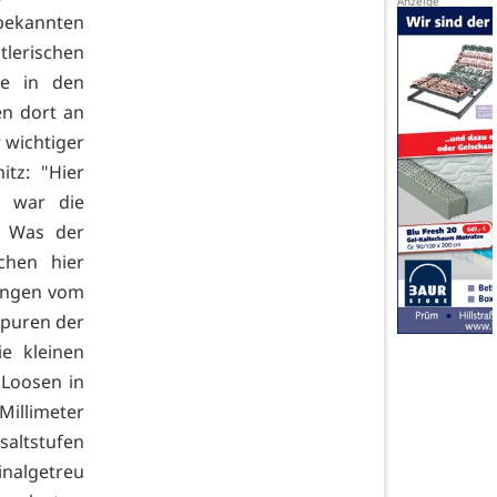
bekannten
lerischen
e in den
en dort an
 wichtiger
tz: "Hier
l war die
. Was der
chen hier
angen vom
spuren der
e kleinen
 Loosen in
Millimeter
saltstufen
inalgetreu