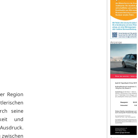
der Region
lerischen
rch seine
keit und
Ausdruck.
g zwischen