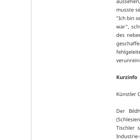
aussehen,
musste se
"Ich bin s
war", sch
des neben
geschaffe
fehlgelei
verunreini
Kurzinfo
Künstler 
Der Bild
(Schlesie
Tischler 
Industrie