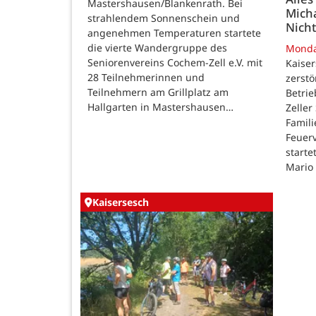
Mastershausen/Blankenrath. Bei
Micha
strahlendem Sonnenschein und
Nicht
angenehmen Temperaturen startete
die vierte Wandergruppe des
Mond
Seniorenvereins Cochem-Zell e.V. mit
Kaise
28 Teilnehmerinnen und
zerstö
Teilnehmern am Grillplatz am
Betri
Hallgarten in Mastershausen…
Zeller
Famili
Feuer
starte
Mario
Kaisersesch