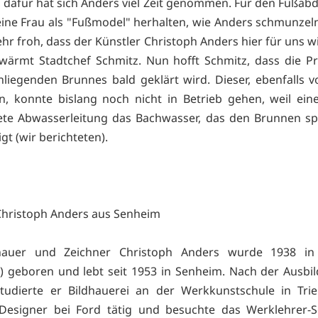
 dafür hat sich Anders viel Zeit genommen. Für den Fußab
ine Frau als "Fußmodel" herhalten, wie Anders schmunzeln
ehr froh, dass der Künstler Christoph Anders hier für uns w
wärmt Stadtchef Schmitz. Nun hofft Schmitz, dass die P
liegenden Brunnes bald geklärt wird. Dieser, ebenfalls 
n, konnte bislang noch nicht in Betrieb gehen, weil ein
tete Abwasserleitung das Bachwasser, das den Brunnen spe
gt (wir berichteten).
Christoph Anders aus Senheim
hauer und Zeichner Christoph Anders wurde 1938 in 
n) geboren und lebt seit 1953 in Senheim. Nach der Ausb
studierte er Bildhauerei an der Werkkunstschule in Trie
-Designer bei Ford tätig und besuchte das Werklehrer-