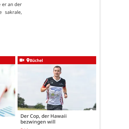
e er an der
 sakrale,
Büchel
Der Cop, der Hawaii
bezwingen will