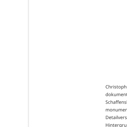
Christoph
dokument
Schaffen
monumen
Detailve
Hintergru