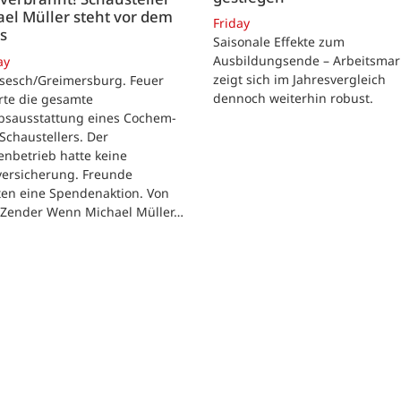
el Müller steht vor dem
Friday
s
Saisonale Effekte zum
Ausbildungsende – Arbeitsmar
ay
zeigt sich im Jahresvergleich
rsesch/Greimersburg. Feuer
dennoch weiterhin robust.
rte die gesamte
ebsausstattung eines Cochem-
 Schaustellers. Der
enbetrieb hatte keine
versicherung. Freunde
ten eine Spendenaktion. Von
 Zender Wenn Michael Müller…