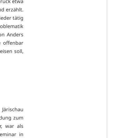
druck etwa
d erzählt.
ieder tätig
roblematik
von Anders
e offenbar
isen soll,
Järischau
ildung zum
r, war als
Seminar in