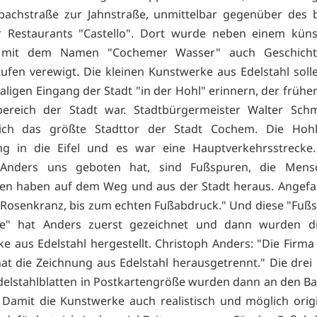
bachstraße zur Jahnstraße, unmittelbar gegenüber des 
 Restaurants "Castello". Dort wurde neben einem künst
 mit dem Namen "Cochemer Wasser" auch Geschicht
ufen verewigt. Die kleinen Kunstwerke aus Edelstahl soll
ligen Eingang der Stadt "in der Hohl" erinnern, der früher
bereich der Stadt war. Stadtbürgermeister Walter Schmi
ich das größte Stadttor der Stadt Cochem. Die Hoh
ng in die Eifel und es war eine Hauptverkehrsstrecke
 Anders uns geboten hat, sind Fußspuren, die Mens
ssen haben auf dem Weg und aus der Stadt heraus. Angef
 Rosenkranz, bis zum echten Fußabdruck." Und diese "Fuß
te" hat Anders zuerst gezeichnet und dann wurden di
e aus Edelstahl hergestellt. Christoph Anders: "Die Firma
t die Zeichnung aus Edelstahl herausgetrennt." Die drei 
delstahlblatten in Postkartengröße wurden dann an den Ba
. Damit die Kunstwerke auch realistisch und möglich orig