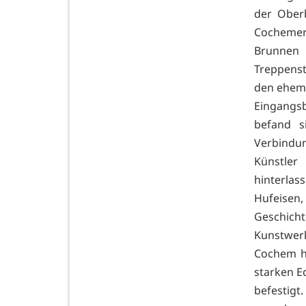
der Ober
Cochemer
Brunnen
Treppenst
den ehema
Eingangs
befand s
Verbindu
Künstler
hinterla
Hufeisen,
Geschich
Kunstwerk
Cochem ha
starken E
befestigt