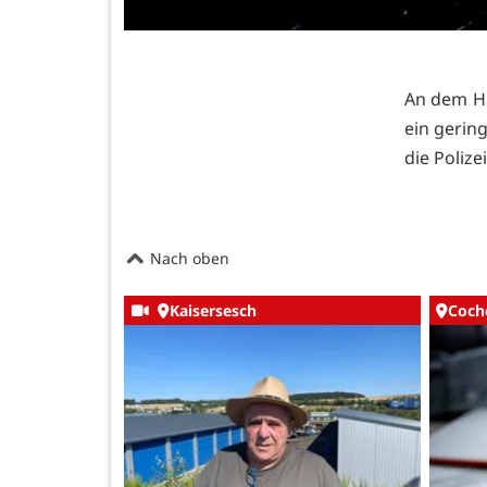
An dem Ha
ein gerin
die Polize
Nach oben
Kaisersesch
Coch