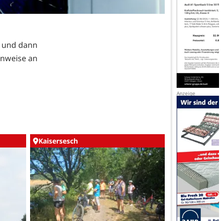
t und dann
inweise an
Kaisersesch