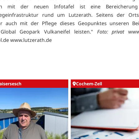
ch mit der neuen Infotafel ist eine Bereicherun
geinfrastruktur rund um Lutzerath. Seitens der Ort
ir auch mit der Pflege dieses Geopunktes unseren Be
lobal Geopark Vulkaneifel leisten."
Foto: privat
www
el.de
www.lutzerath.de
aisersesch
Cochem-Zell