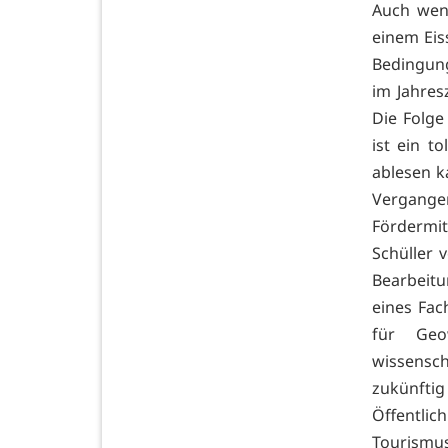
Auch wenn
einem Eis
Bedingung
im Jahres
Die Folge
ist ein t
ablesen k
Vergangen
Fördermit
Schüller 
Bearbeitu
eines Fac
für Geo
wissensc
zukünfti
Öffentli
Tourismus