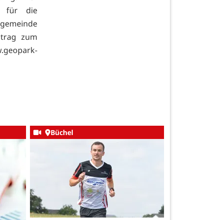
g für die
sgemeinde
itrag zum
.geopark-
Büchel