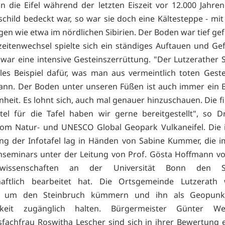
 die Eifel während der letzten Eiszeit vor 12.000 Jahren
schild bedeckt war, so war sie doch eine Kältesteppe - mit
en wie etwa im nördlichen Sibirien. Der Boden war tief ge
zeitenwechsel spielte sich ein ständiges Auftauen und Gef
 war eine intensive Gesteinszerrüttung. "Der Lutzerather 
olles Beispiel dafür, was man aus vermeintlich toten Geste
ann. Der Boden unter unseren Füßen ist auch immer ein Bl
heit. Es lohnt sich, auch mal genauer hinzuschauen. Die fi
tel für die Tafel haben wir gerne bereitgestellt", so D
vom Natur- und UNESCO Global Geopark Vulkaneifel. Die i
ng der Infotafel lag in Händen von Sabine Kummer, die
hseminars unter der Leitung von Prof. Gösta Hoffmann vo
wissenschaften an der Universität Bonn den St
haftlich bearbeitet hat. Die Ortsgemeinde Lutzerath 
g um den Steinbruch kümmern und ihn als Geopunk
chkeit zugänglich halten. Bürgermeister Günter W
fachfrau Roswitha Lescher sind sich in ihrer Bewertung e