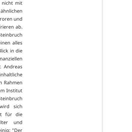
 nicht mit
 ähnlichen
froren und
rieren ab.
Steinbruch
inen alles
ick in die
nanziellen
r. Andreas
nhaltliche
 im Rahmen
m Institut
einbruch
wird sich
t für die
elter und
inig: "Der