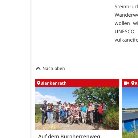
Steinbru
Wanderwe
wollen w
UNESCO G
vulkaneif
Nach oben
Blankenrath
K
Auf dem Burgherrenweg