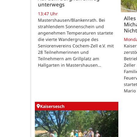
unterwegs
13:47 Uhr
Alles
Mastershausen/Blankenrath. Bei
Micha
strahlendem Sonnenschein und
Nicht
angenehmen Temperaturen startete
die vierte Wandergruppe des
Mond
Seniorenvereins Cochem-Zell e.V. mit
Kaise
28 Teilnehmerinnen und
zerstö
Teilnehmern am Grillplatz am
Betri
Hallgarten in Mastershausen…
Zeller
Famili
Feuer
starte
Mario
Kaisersesch