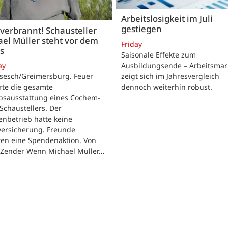
Arbeitslosigkeit im Juli
gestiegen
 verbrannt! Schausteller
el Müller steht vor dem
Friday
s
Saisonale Effekte zum
Ausbildungsende – Arbeitsmar
ay
zeigt sich im Jahresvergleich
rsesch/Greimersburg. Feuer
dennoch weiterhin robust.
rte die gesamte
ebsausstattung eines Cochem-
 Schaustellers. Der
enbetrieb hatte keine
versicherung. Freunde
ten eine Spendenaktion. Von
 Zender Wenn Michael Müller…