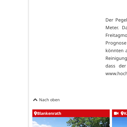
Der Pegel
Meter. D
Freitagmo
Prognose
könnten a
Reinigung
dass de
www.hoch
Nach oben
Blankenrath
K