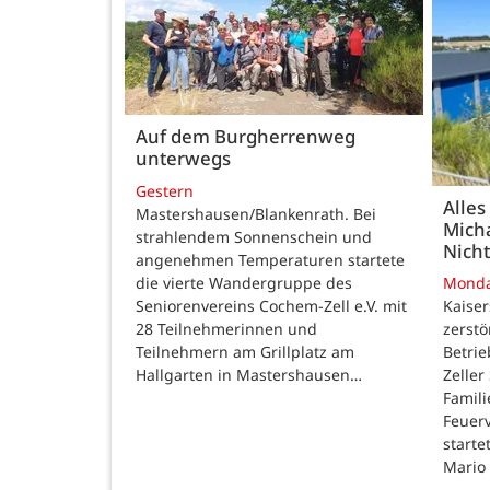
Auf dem Burgherrenweg
unterwegs
Gestern
Alles
Mastershausen/Blankenrath. Bei
Micha
strahlendem Sonnenschein und
Nicht
angenehmen Temperaturen startete
die vierte Wandergruppe des
Mond
Seniorenvereins Cochem-Zell e.V. mit
Kaise
28 Teilnehmerinnen und
zerstö
Teilnehmern am Grillplatz am
Betri
Hallgarten in Mastershausen…
Zeller
Famili
Feuer
starte
Mario