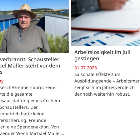
Arbeitslosigkeit im Juli
gestiegen
 verbrannt! Schausteller
el Müller steht vor dem
31.07.2026
s
Saisonale Effekte zum
Ausbildungsende – Arbeitsmar
ay
zeigt sich im Jahresvergleich
rsesch/Greimersburg. Feuer
dennoch weiterhin robust.
rte die gesamte
ebsausstattung eines Cochem-
 Schaustellers. Der
enbetrieb hatte keine
versicherung. Freunde
ten eine Spendenaktion. Von
 Zender Wenn Michael Müller…