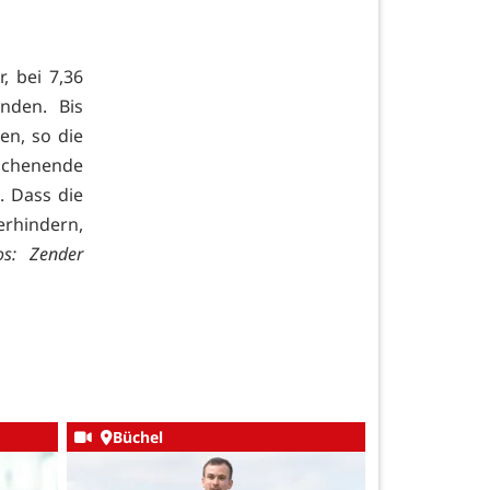
, bei 7,36
nden. Bis
en, so die
ochenende
. Dass die
erhindern,
os: Zender
Büchel