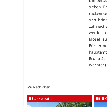
Lambertz.
sieben P
rückwirke
sich brin
zahlreich
werden, d
Mosel au
Bürgerme
hauptamt
Bruno Sei
Wächter (
Nach oben
Blankenrath
K