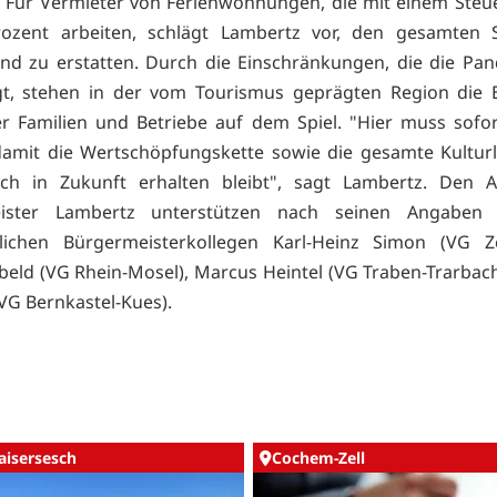
 Für Vermieter von Ferienwohnungen, die mit einem Steu
rozent arbeiten, schlägt Lambertz vor, den gesamten S
nd zu erstatten. Durch die Einschränkungen, die die Pa
gt, stehen in der vom Tourismus geprägten Region die 
er Familien und Betriebe auf dem Spiel. "Hier muss sofor
amit die Wertschöpfungskette sowie die gesamte Kultur
ch in Zukunft erhalten bleibt", sagt Lambertz. Den A
ister Lambertz unterstützen nach seinen Angaben
lichen Bürgermeisterkollegen Karl-Heinz Simon (VG Zel
beld (VG Rhein-Mosel), Marcus Heintel (VG Traben-Trarbac
VG Bernkastel-Kues).
aisersesch
Cochem-Zell