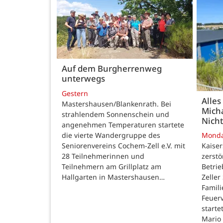
Auf dem Burgherrenweg
unterwegs
Gestern
Alles
Mastershausen/Blankenrath. Bei
Micha
strahlendem Sonnenschein und
Nicht
angenehmen Temperaturen startete
die vierte Wandergruppe des
Mond
Seniorenvereins Cochem-Zell e.V. mit
Kaise
28 Teilnehmerinnen und
zerstö
Teilnehmern am Grillplatz am
Betri
Hallgarten in Mastershausen…
Zeller
Famili
Feuer
starte
Mario