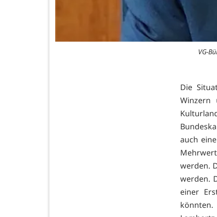
VG-Bü
Die Situa
Winzern 
Kulturla
Bundeskan
auch eine
Mehrwert
werden. D
werden. D
einer Er
könnten.