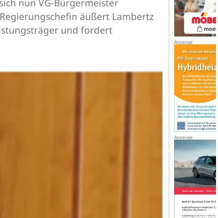
 sich nun VG-Bürgermeister
e Regierungschefin äußert Lambertz
istungsträger und fordert