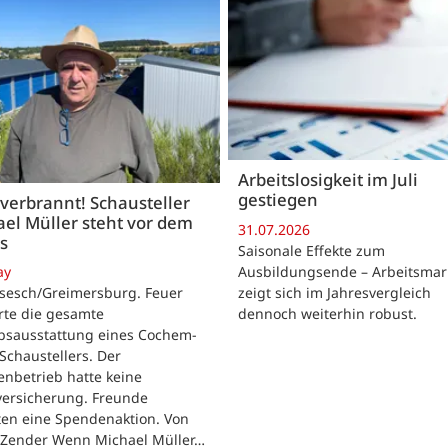
Arbeitslosigkeit im Juli
gestiegen
 verbrannt! Schausteller
el Müller steht vor dem
31.07.2026
s
Saisonale Effekte zum
Ausbildungsende – Arbeitsmar
ay
zeigt sich im Jahresvergleich
rsesch/Greimersburg. Feuer
dennoch weiterhin robust.
rte die gesamte
ebsausstattung eines Cochem-
 Schaustellers. Der
enbetrieb hatte keine
versicherung. Freunde
ten eine Spendenaktion. Von
 Zender Wenn Michael Müller…