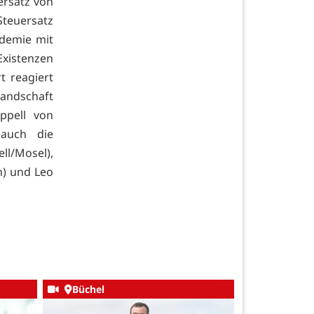
ersatz von
teuersatz
ndemie mit
Existenzen
t reagiert
landschaft
ppell von
 auch die
l/Mosel),
h) und Leo
Büchel