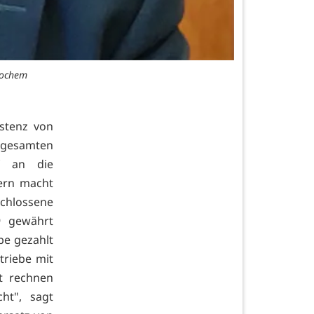
Cochem
istenz von
 gesamten
ef an die
dern macht
schlossene
9 gewährt
be gezahlt
triebe mit
t rechnen
ht", sagt