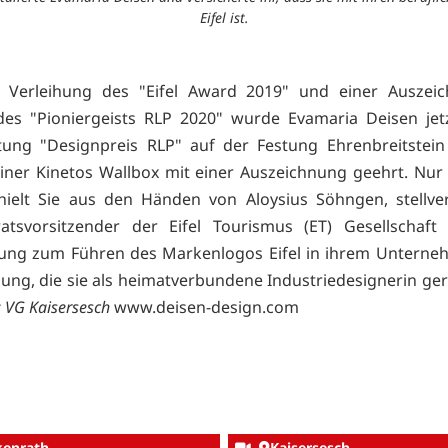
Eifel ist.
 Verleihung des "Eifel Award 2019" und einer Auszei
es "Pioniergeists RLP 2020" wurde Evamaria Deisen jetz
tung "Designpreis RLP" auf der Festung Ehrenbreitstein
iner Kinetos Wallbox mit einer Auszeichnung geehrt. Nur
hielt Sie aus den Händen von Aloysius Söhngen, stellve
ratsvorsitzender der Eifel Tourismus (ET) Gesellschaf
ung zum Führen des Markenlogos Eifel in ihrem Unterne
ung, die sie als heimatverbundene Industriedesignerin ge
: VG Kaisersesch
www.deisen-design.com
kenrath
Kaisersesch