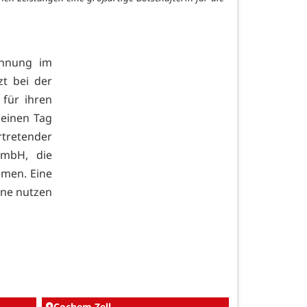
chnung im
t bei der
 für ihren
 einen Tag
rtretender
t mbH, die
hmen. Eine
rne nutzen
Cochem-Zell