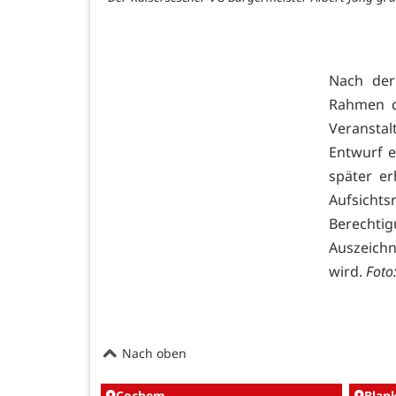
Nach der
Rahmen d
Veranstal
Entwurf e
später er
Aufsichts
Berechtig
Auszeichn
wird.
Foto
Nach oben
Cochem
Blan