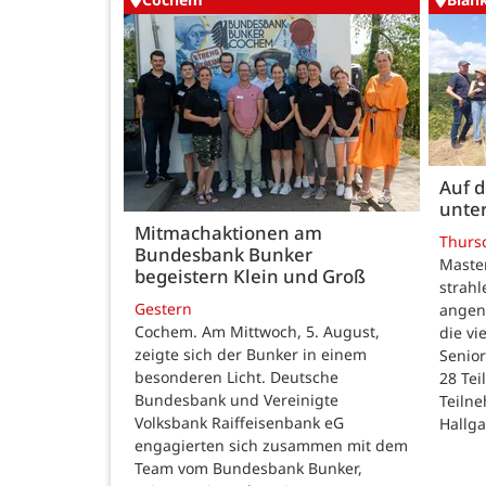
Auf 
unte
Mitmachaktionen am
Thurs
Bundesbank Bunker
Maste
begeistern Klein und Groß
strah
Gestern
angen
Cochem. Am Mittwoch, 5. August,
die v
zeigte sich der Bunker in einem
Senior
besonderen Licht. Deutsche
28 Te
Bundesbank und Vereinigte
Teilne
Volksbank Raiffeisenbank eG
Hallg
engagierten sich zusammen mit dem
Team vom Bundesbank Bunker,