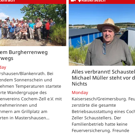
dem Burgherrenweg
rwegs
day
Alles verbrannt! Schaustel
rshausen/Blankenrath. Bei
Michael Müller steht vor
lendem Sonnenschein und
Nichts
ehmen Temperaturen startete
ierte Wandergruppe des
Monday
envereins Cochem-Zell e.V. mit
Kaisersesch/Greimersburg. Fe
ilnehmerinnen und
zerstörte die gesamte
hmern am Grillplatz am
Betriebsausstattung eines Co
arten in Mastershausen…
Zeller Schaustellers. Der
Familienbetrieb hatte keine
Feuerversicherung. Freunde