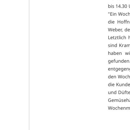
bis 14.30 
"Ein Woc
die Hoff
Weber, de
Letztlich
sind Kram
haben wi
gefunde
entgegeng
den Woche
die Kunde
und Düfte
Gemüseh
Wochenma