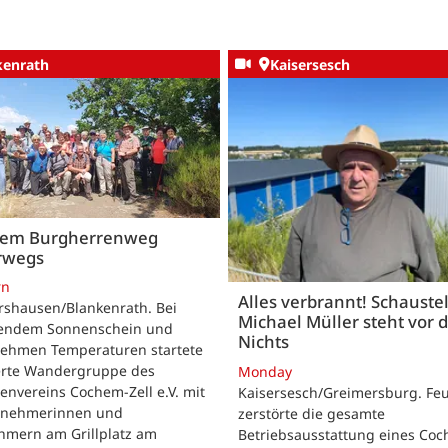
kenrath
Kaisersesch
dem Burgherrenweg
rwegs
rn
Alles verbrannt! Schaustel
rshausen/Blankenrath. Bei
Michael Müller steht vor
lendem Sonnenschein und
Nichts
ehmen Temperaturen startete
ierte Wandergruppe des
Monday
envereins Cochem-Zell e.V. mit
Kaisersesch/Greimersburg. Fe
ilnehmerinnen und
zerstörte die gesamte
hmern am Grillplatz am
Betriebsausstattung eines Co