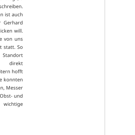
 schreiben.
 ist auch
r Gerhard
cken will.
le von uns
 statt. So
 Standort
s direkt
tern hofft
re konnten
en, Messer
 Obst- und
wichtige