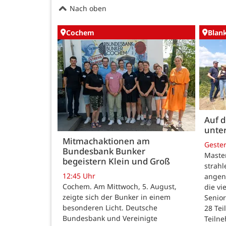
Nach oben
Cochem
Blan
Auf 
unte
Mitmachaktionen am
Geste
Bundesbank Bunker
Maste
begeistern Klein und Groß
strah
12:45 Uhr
angen
Cochem. Am Mittwoch, 5. August,
die v
zeigte sich der Bunker in einem
Senior
besonderen Licht. Deutsche
28 Te
Bundesbank und Vereinigte
Teilne