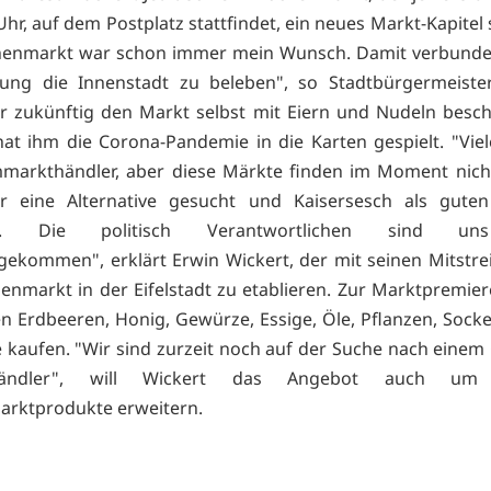
Uhr, auf dem Postplatz stattfindet, ein neues Markt-Kapitel
henmarkt war schon immer mein Wunsch. Damit verbunden
nung die Innenstadt zu beleben", so Stadtbürgermeiste
r zukünftig den Markt selbst mit Eiern und Nudeln beschi
 hat ihm die Corona-Pandemie in die Karten gespielt. "Vie
markthändler, aber diese Märkte finden im Moment nicht
r eine Alternative gesucht und Kaisersesch als guten
n. Die politisch Verantwortlichen sind un
ekommen", erklärt Erwin Wickert, der mit seinen Mitstrei
nmarkt in der Eifelstadt zu etablieren. Zur Marktpremie
n Erdbeeren, Honig, Gewürze, Essige, Öle, Pflanzen, Sock
 kaufen. "Wir sind zurzeit noch auf der Suche nach einem
ändler", will Wickert das Angebot auch um 
rktprodukte erweitern.