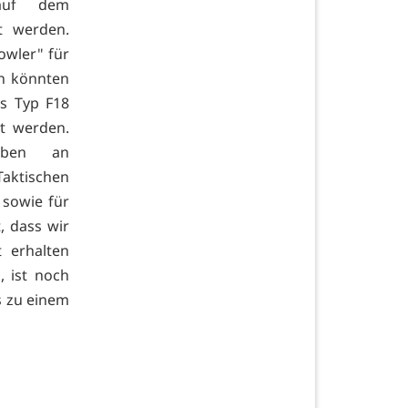
auf dem
t werden.
owler" für
en könnten
es Typ F18
rt werden.
iben an
aktischen
 sowie für
, dass wir
t erhalten
, ist noch
s zu einem