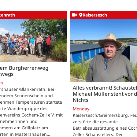
kenrath
Kaisersesch
dem Burgherrenweg
rwegs
rn
Alles verbrannt! Schaustel
rshausen/Blankenrath. Bei
Michael Müller steht vor
lendem Sonnenschein und
Nichts
ehmen Temperaturen startete
ierte Wandergruppe des
Monday
envereins Cochem-Zell e.V. mit
Kaisersesch/Greimersburg. Fe
ilnehmerinnen und
zerstörte die gesamte
hmern am Grillplatz am
Betriebsausstattung eines Co
arten in Mastershausen…
Zeller Schaustellers. Der