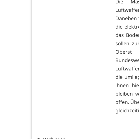
Die Ma
Luftwaff
Daneben w
die elekt
das Boden
sollen zu
Oberst
Bundeswe
Luftwaffe
die umlie
ihnen hie
bleiben w
offen. Üb
gleichzei