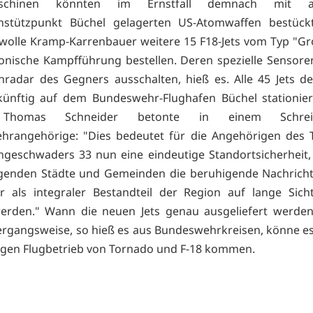
schinen könnten im Ernstfall demnach mit 
enstützpunkt Büchel gelagerten US-Atomwaffen bestück
olle Kramp-Karrenbauer weitere 15 F18-Jets vom Typ "Gr
ronische Kampfführung bestellen. Deren spezielle Sensor
radar des Gegners ausschalten, hieß es. Alle 45 Jets d
künftig auf dem Bundeswehr-Flughafen Büchel stationie
 Thomas Schneider betonte in einem Schre
hrangehörige: "Dies bedeutet für die Angehörigen des T
ngeschwaders 33 nun eine eindeutige Standortsicherheit,
genden Städte und Gemeinden die beruhigende Nachricht
r als integraler Bestandteil der Region auf lange Sich
erden." Wann die neuen Jets genau ausgeliefert werden
ergangsweise, so hieß es aus Bundeswehrkreisen, könne e
tigen Flugbetrieb von Tornado und F-18 kommen.