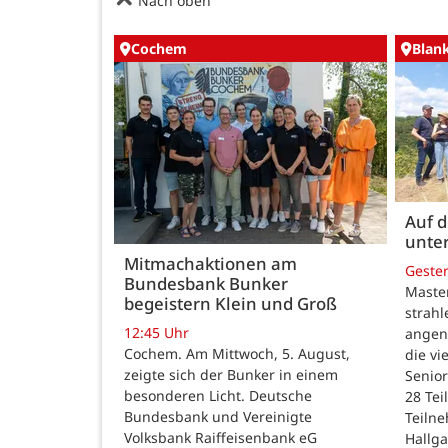
Nach oben
Cochem
Blan
Auf 
unte
Mitmachaktionen am
Geste
Bundesbank Bunker
Maste
begeistern Klein und Groß
strah
12:45 Uhr
angen
Cochem. Am Mittwoch, 5. August,
die v
zeigte sich der Bunker in einem
Senior
besonderen Licht. Deutsche
28 Te
Bundesbank und Vereinigte
Teilne
Volksbank Raiffeisenbank eG
Hallg