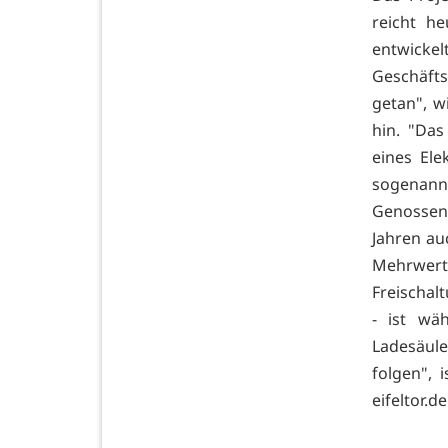
reicht h
entwicke
Geschäfts
getan", w
hin. "Das
eines Ele
sogenann
Genossen
Jahren au
Mehrwert
Freischal
- ist wä
Ladesäule
folgen", 
eifeltor.d