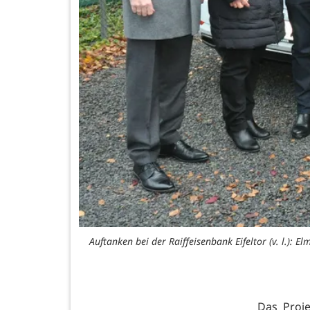
Auftanken bei der Raiffeisenbank Eifeltor (v. l.):
Das Proje