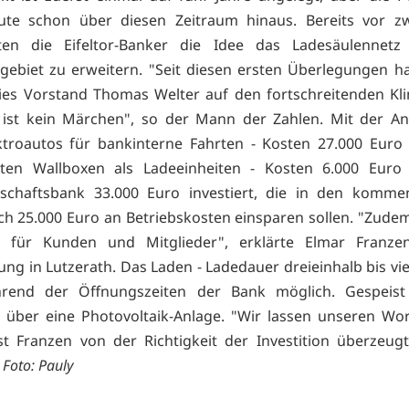
eute schon über diesen Zeitraum hinaus. Bereits vor zw
lten die Eifeltor-Banker die Idee das Ladesäulennetz
gebiet zu erweitern. "Seit diesen ersten Überlegungen hat
ies Vorstand Thomas Welter auf den fortschreitenden K
 ist kein Märchen", so der Mann der Zahlen. Mit der A
ktroautos für bankinterne Fahrten - Kosten 27.000 Euro
ten Wallboxen als Ladeeinheiten - Kosten 6.000 Euro 
schaftsbank 33.000 Euro investiert, die in den komme
ch 25.000 Euro an Betriebskosten einsparen sollen. "Zudem 
 für Kunden und Mitglieder", erklärte Elmar Franze
tung in Lutzerath. Das Laden - Ladedauer dreieinhalb bis vi
hrend der Öffnungszeiten der Bank möglich. Gespeist
 über eine Photovoltaik-Anlage. "Wir lassen unseren Wo
ist Franzen von der Richtigkeit der Investition überzeug
e
Foto: Pauly