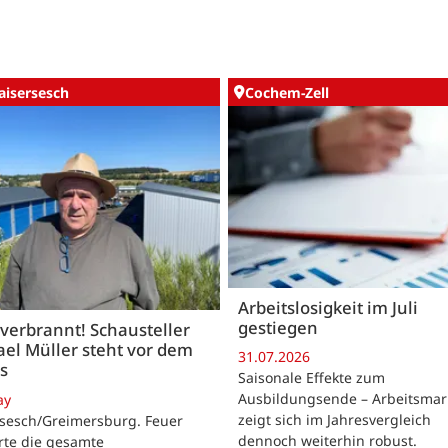
aisersesch
Cochem-Zell
Arbeitslosigkeit im Juli
gestiegen
 verbrannt! Schausteller
el Müller steht vor dem
31.07.2026
s
Saisonale Effekte zum
Ausbildungsende – Arbeitsmar
ay
zeigt sich im Jahresvergleich
rsesch/Greimersburg. Feuer
dennoch weiterhin robust.
rte die gesamte