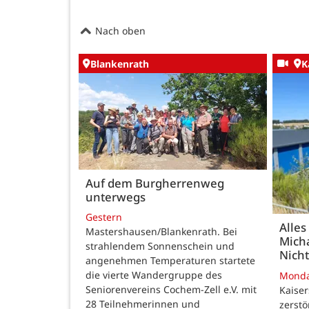
Nach oben
Blankenrath
K
Auf dem Burgherrenweg
unterwegs
Gestern
Alles
Mastershausen/Blankenrath. Bei
Micha
strahlendem Sonnenschein und
Nicht
angenehmen Temperaturen startete
die vierte Wandergruppe des
Mond
Seniorenvereins Cochem-Zell e.V. mit
Kaise
28 Teilnehmerinnen und
zerstö