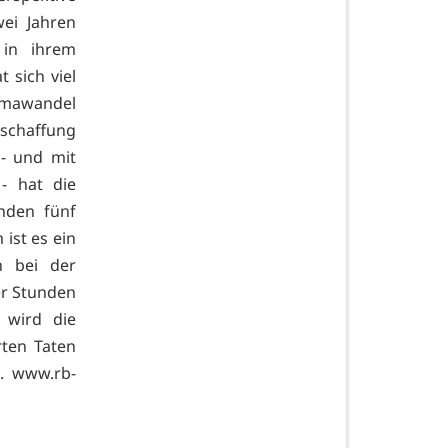
ei Jahren
 in ihrem
 sich viel
limawandel
nschaffung
 - und mit
- hat die
nden fünf
ist es ein
n bei der
er Stunden
 wird die
rten Taten
t.
www.rb-