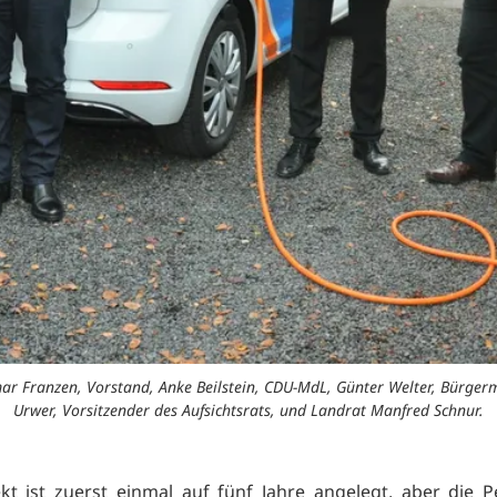
 Elmar Franzen, Vorstand, Anke Beilstein, CDU-MdL, Günter Welter, Bürge
Urwer, Vorsitzender des Aufsichtsrats, und Landrat Manfred Schnur.
kt ist zuerst einmal auf fünf Jahre angelegt, aber die P