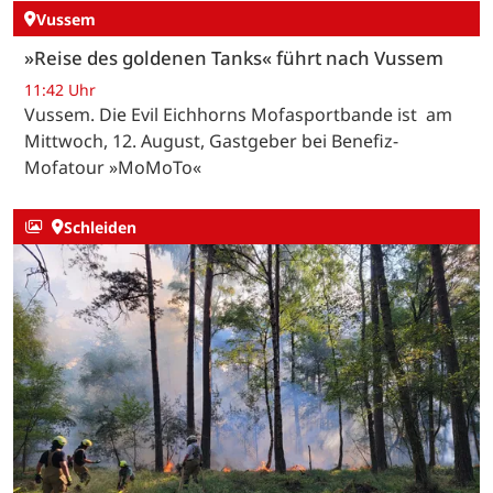
Vussem
»Reise des goldenen Tanks« führt nach Vussem
11:42 Uhr
Vussem. Die Evil Eichhorns Mofasportbande ist am
Mittwoch, 12. August, Gastgeber bei Benefiz-
Mofatour »MoMoTo«
Schleiden