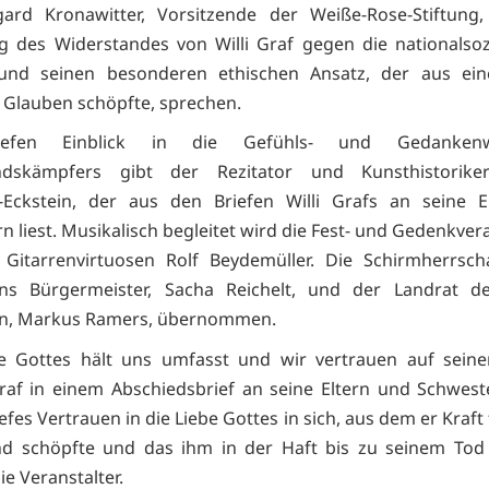
gard Kronawitter, Vorsitzende der Weiße-Rose-Stiftung
 des Widerstandes von Willi Graf gegen die nationalsozi
 und seinen besonderen ethischen Ansatz, der aus ein
n Glauben schöpfte, sprechen.
iefen Einblick in die Gefühls- und Gedanken
ndskämpfers gibt der Rezitator und Kunsthistorik
k-Eckstein, der aus den Briefen Willi Grafs an seine E
n liest. Musikalisch begleitet wird die Fest- und Gedenkver
Gitarrenvirtuosen Rolf Beydemüller. Die Schirmherrsch
ens Bürgermeister, Sacha Reichelt, und der Landrat de
en, Markus Ramers, übernommen.
be Gottes hält uns umfasst und wir vertrauen auf seine
raf in einem Abschiedsbrief an seine Eltern und Schwest
iefes Vertrauen in die Liebe Gottes in sich, aus dem er Kraft
nd schöpfte und das ihm in der Haft bis zu seinem Tod
ie Veranstalter.