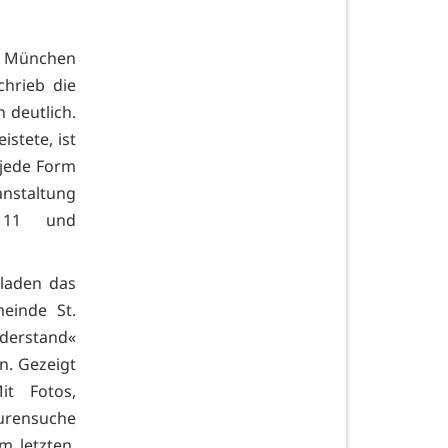
n München
chrieb die
 deutlich.
istete, ist
 jede Form
nstaltung
1 11 und
 laden das
einde St.
iderstand«
n. Gezeigt
it Fotos,
urensuche
 letzten,