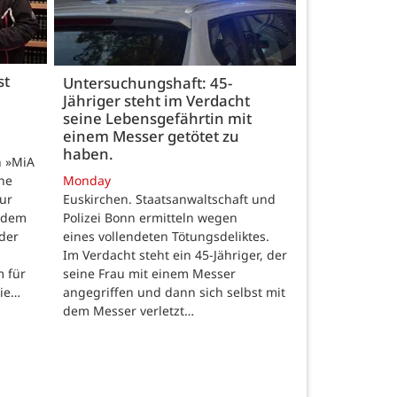
st
Untersuchungshaft: 45-
Jähriger steht im Verdacht
seine Lebensgefährtin mit
einem Messer getötet zu
haben.
n »MiA
ine
Monday
ur
Euskirchen. Staatsanwaltschaft und
 dem
Polizei Bonn ermitteln wegen
der
eines vollendeten Tötungsdeliktes.
Im Verdacht steht ein 45-Jähriger, der
m für
seine Frau mit einem Messer
die…
angegriffen und dann sich selbst mit
dem Messer verletzt…