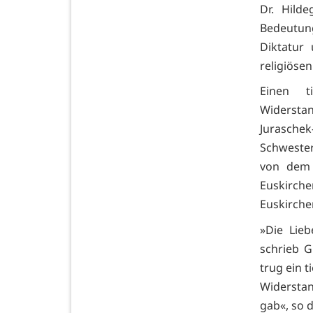
Dr. Hilde
Bedeutung
Diktatur
religiöse
Einen t
Widersta
Jurasche
Schwester
von dem 
Euskirch
Euskirch
»Die Lie
schrieb G
trug ein t
Widersta
gab«, so d