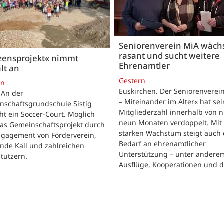
Seniorenverein MiA wäch
rasant und sucht weitere
zensprojekt« nimmt
Ehrenamtler
lt an
Gestern
rn
Euskirchen. Der Seniorenverei
. An der
– Miteinander im Alter« hat se
nschaftsgrundschule Sistig
Mitgliederzahl innerhalb von n
ht ein Soccer-Court. Möglich
neun Monaten verdoppelt. Mit
das Gemeinschaftsprojekt durch
starken Wachstum steigt auch 
ngagement von Förderverein,
Bedarf an ehrenamtlicher
nde Kall und zahlreichen
Unterstützung – unter andere
tützern.
Ausflüge, Kooperationen und 