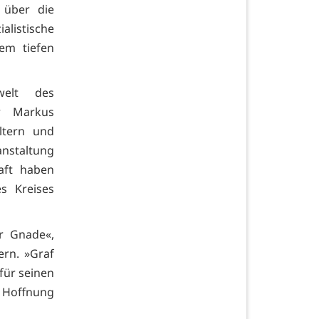
, über die
alistische
em tiefen
welt des
er Markus
ltern und
anstaltung
aft haben
s Kreises
r Gnade«,
ern. »Graf
 für seinen
 Hoffnung