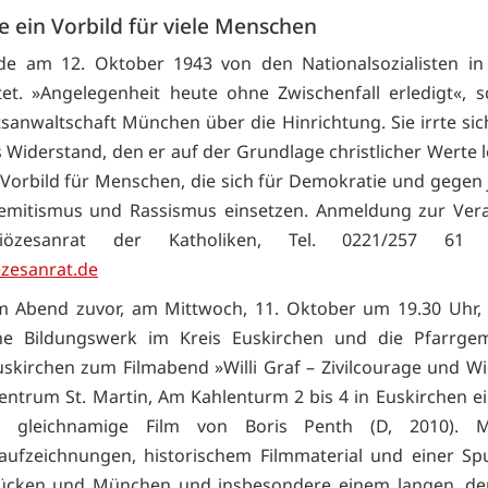
e ein Vorbild für viele Menschen
de am 12. Oktober 1943 von den Nationalsozialisten i
tet. »Angelegenheit heute ohne Zwischenfall erledigt«, s
sanwaltschaft München über die Hinrichtung. Sie irrte sich
s Widerstand, den er auf der Grundlage christlicher Werte le
 Vorbild für Menschen, die sich für Demokratie und gegen
semitismus und Rassismus einsetzen. Anmeldung zur Vera
özesanrat der Katholiken, Tel. 0221/257 6
zesanrat.de
m Abend zuvor, am Mittwoch, 11. Oktober um 19.30 Uhr,
che Bildungswerk im Kreis Euskirchen und die Pfarrgem
uskirchen zum Filmabend »Willi Graf – Zivilcourage und W
zentrum St. Martin, Am Kahlenturm 2 bis 4 in Euskirchen ei
 gleichnamige Film von Boris Penth (D, 2010). M
aufzeichnungen, historischem Filmmaterial und einer Sp
rücken und München und insbesondere einem langen, dem