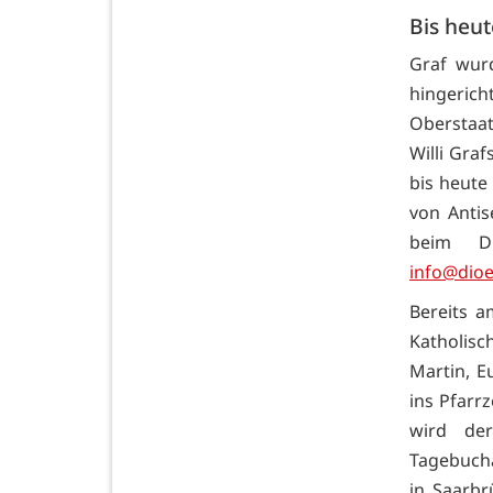
Bis heut
Graf wur
hingerich
Oberstaat
Willi Graf
bis heute
von Anti
beim Di
info@dioe
Bereits a
Katholis
Martin, E
ins Pfarr
wird der
Tagebuch
in Saarb