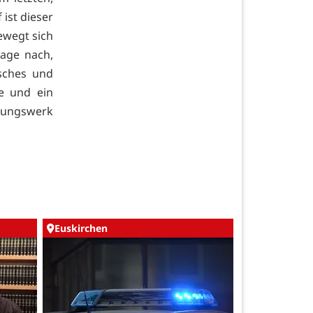
ist dieser
ewegt sich
age nach,
isches und
e und ein
dungswerk
Euskirchen