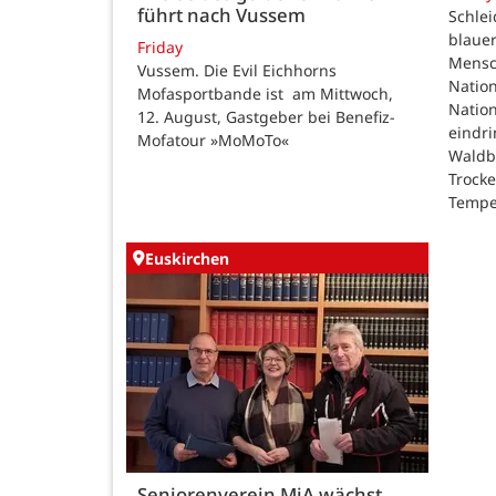
führt nach Vussem
Schle
blauer
Friday
Mensc
Vussem. Die Evil Eichhorns
Nation
Mofasportbande ist am Mittwoch,
Natio
12. August, Gastgeber bei Benefiz-
eindri
Mofatour »MoMoTo«
Waldb
Trock
Tempe
Euskirchen
Seniorenverein MiA wächst