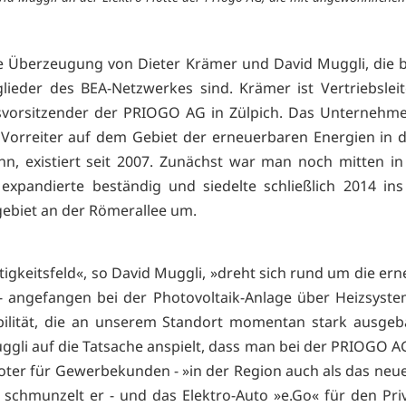
ie Überzeugung von Dieter Krämer und David Muggli, die 
glieder des BEA-Netzwerkes sind. Krämer ist Vertriebsleit
vorsitzender der PRIOGO AG in Zülpich. Das Unternehme
 Vorreiter auf dem Gebiet der erneuerbaren Energien in 
nn, existiert seit 2007. Zunächst war man noch mitten in
 expandierte beständig und siedelte schließlich 2014 ins
biet an der Römerallee um.
tigkeitsfeld«, so David Muggli, »dreht sich rund um die er
- angefangen bei der Photovoltaik-Anlage über Heizsyste
ilität, die an unserem Standort momentan stark ausgeb
gli auf die Tatsache anspielt, dass man bei der PRIOGO A
oter für Gewerbekunden - »in der Region auch als das neu
 schmunzelt er - und das Elektro-Auto »e.Go« für den Pr