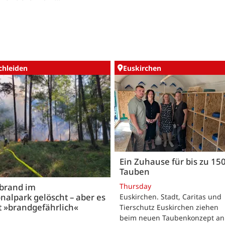
chleiden
Euskirchen
Ein Zuhause für bis zu 15
Tauben
Thursday
brand im
nalpark gelöscht – aber es
Euskirchen. Stadt, Caritas und
t »brandgefährlich«
Tierschutz Euskirchen ziehen
beim neuen Taubenkonzept an