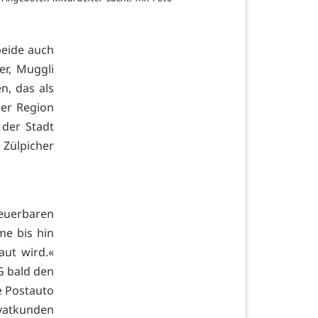
beide auch
er, Muggli
n, das als
der Region
 der Stadt
 Zülpicher
neuerbaren
me bis hin
aut wird.«
G bald den
e Postauto
ivatkunden