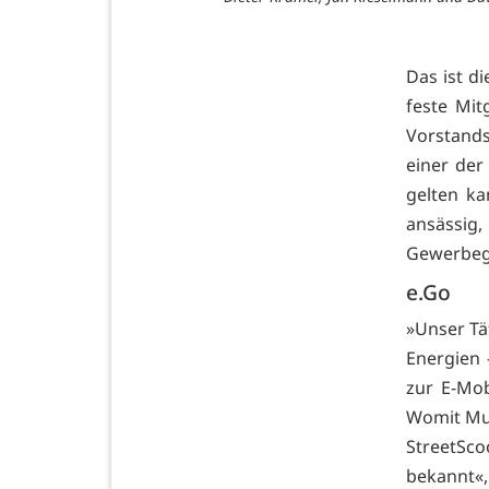
Das ist d
feste Mit
Vorstands
einer der
gelten ka
ansässig,
Gewerbege
e.Go
»Unser Tä
Energien 
zur E-Mob
Womit Mug
StreetSco
bekannt«,