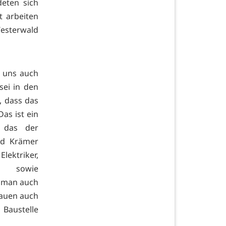
deten sich
t arbeiten
esterwald
i uns auch
sei in den
, dass das
as ist ein
e das der
nd Krämer
lektriker,
n sowie
 man auch
rauen auch
 Baustelle