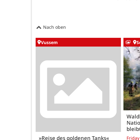
Nach oben
Vussem
S
Wald
Natio
bleib
»Reise des goldenen Tanks«
Friday