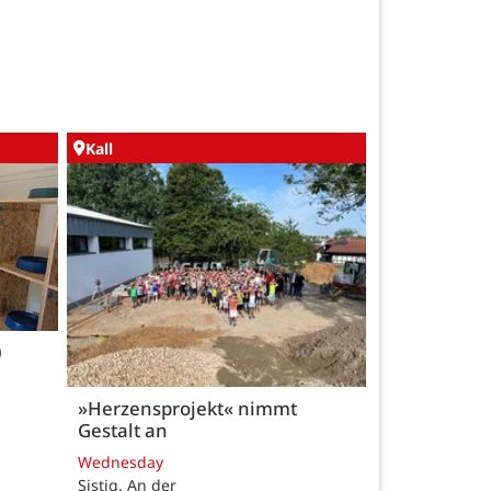
Kall
0
»Herzensprojekt« nimmt
Gestalt an
Wednesday
Sistig. An der