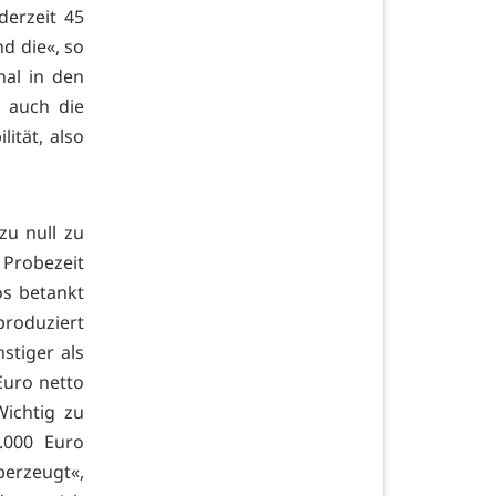
derzeit 45
d die«, so
nal in den
 auch die
ität, also
u null zu
 Probezeit
os betankt
roduziert
stiger als
Euro netto
ichtig zu
.000 Euro
erzeugt«,