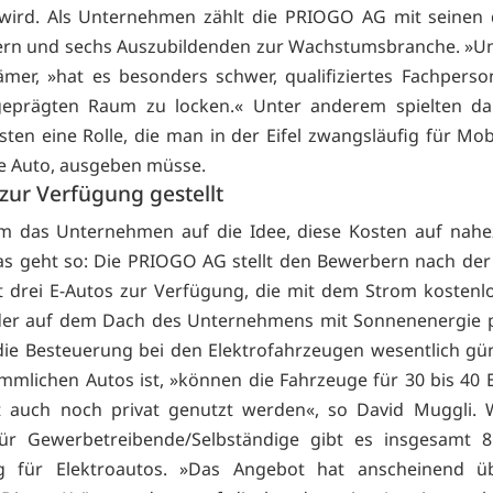
wird. Als Unternehmen zählt die PRIOGO AG mit seinen 
ern und sechs Auszubildenden zur Wachstumsbranche. »Un
ämer, »hat es besonders schwer, qualifiziertes Fachperso
 geprägten Raum zu locken.« Unter anderem spielten da
ten eine Rolle, die man in der Eifel zwangsläufig für Mobil
e Auto, ausgeben müsse.
zur Verfügung gestellt
m das Unternehmen auf die Idee, diese Kosten auf nahez
as geht so: Die PRIOGO AG stellt den Bewerbern nach der
 drei E-Autos zur Verfügung, die mit dem Strom kostenl
der auf dem Dach des Unternehmens mit Sonnenenergie p
die Besteuerung bei den Elektrofahrzeugen wesentlich gün
mmlichen Autos ist, »können die Fahrzeuge für 30 bis 40 
 auch noch privat genutzt werden«, so David Muggli. W
Für Gewerbetreibende/Selbständige gibt es insgesamt 8
g für Elektroautos. »Das Angebot hat anscheinend üb