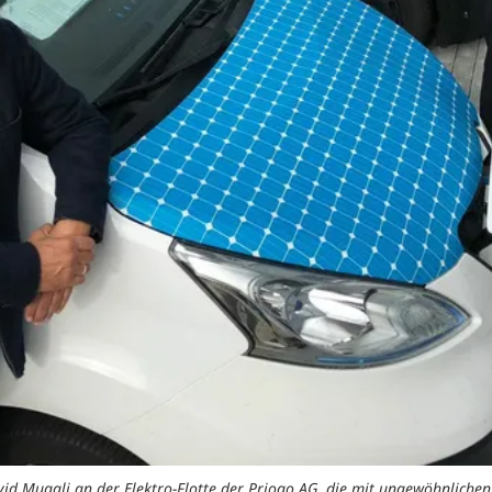
id Muggli an der Elektro-Flotte der Priogo AG, die mit ungewöhnliche