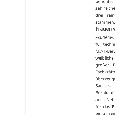
berichtet
zahlreich
drei Tra
stammen.
Frauen 
»Zudem«, 
für techn
MINT-Beru
weibliche
großer F
Fachkräf
überzeugt
Sanitä
Bürokauf
aus. »Neb
für das B
einfach ei