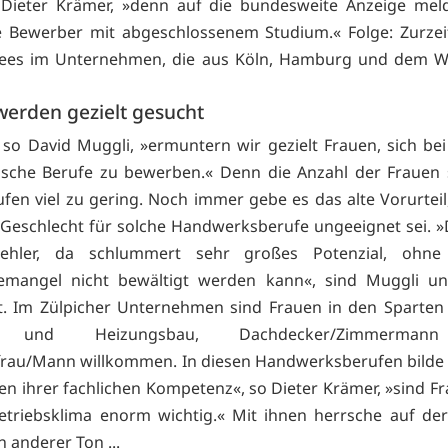
 Dieter Krämer, »denn auf die bundesweite Anzeige mel
e Bewerber mit abgeschlossenem Studium.« Folge: Zurzei
inees im Unternehmen, die aus Köln, Hamburg und dem W
werden gezielt gesucht
so David Muggli, »ermuntern wir gezielt Frauen, sich be
ische Berufe zu bewerben.« Denn die Anzahl der Frauen 
fen viel zu gering. Noch immer gebe es das alte Vorurteil
 Geschlecht für solche Handwerksberufe ungeeignet sei. »D
ehler, da schlummert sehr großes Potenzial, ohn
temangel nicht bewältigt werden kann«, sind Muggli u
. Im Zülpicher Unternehmen sind Frauen in den Sparten E
r- und Heizungsbau, Dachdecker/Zimmerman
frau/Mann willkommen. In diesen Handwerksberufen bilde
en ihrer fachlichen Kompetenz«, so Dieter Krämer, »sind F
etriebsklima enorm wichtig.« Mit ihnen herrsche auf der
n anderer Ton ...