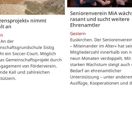
Seniorenverein MiA wäch
rasant und sucht weitere
zensprojekt« nimmt
Ehrenamtler
lt an
Gestern
rn
Euskirchen. Der Seniorenverei
. An der
– Miteinander im Alter« hat se
nschaftsgrundschule Sistig
Mitgliederzahl innerhalb von n
ht ein Soccer-Court. Möglich
neun Monaten verdoppelt. Mit
das Gemeinschaftsprojekt durch
starken Wachstum steigt auch 
ngagement von Förderverein,
Bedarf an ehrenamtlicher
nde Kall und zahlreichen
Unterstützung – unter andere
tützern.
Ausflüge, Kooperationen und 