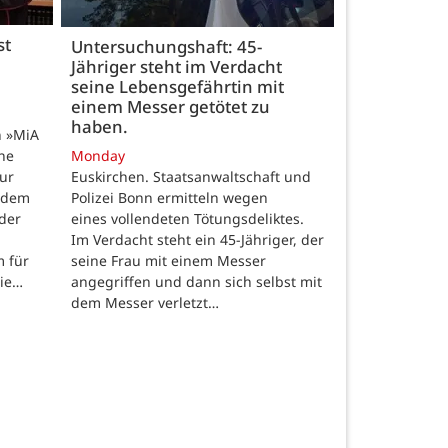
st
Untersuchungshaft: 45-
Jähriger steht im Verdacht
seine Lebensgefährtin mit
einem Messer getötet zu
haben.
n »MiA
ine
Monday
ur
Euskirchen. Staatsanwaltschaft und
 dem
Polizei Bonn ermitteln wegen
der
eines vollendeten Tötungsdeliktes.
Im Verdacht steht ein 45-Jähriger, der
m für
seine Frau mit einem Messer
die…
angegriffen und dann sich selbst mit
dem Messer verletzt…