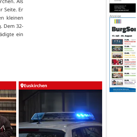
chen. Als
r Seite. Er
n kleinen
g. Dem 32-
ädigte ein
Euskirchen