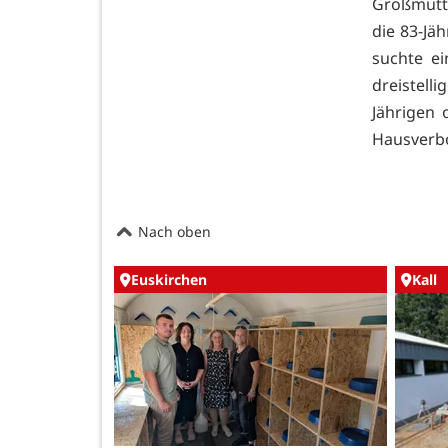
Großmutt
die 83-Jäh
suchte e
dreistell
Jährigen 
Hausverbo
Nach oben
Euskirchen
Kall