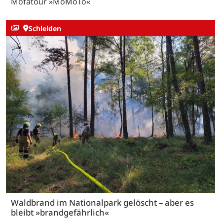
Mofatour »MoMoTo«
Schleiden
Waldbrand im Nationalpark gelöscht – aber es
bleibt »brandgefährlich«