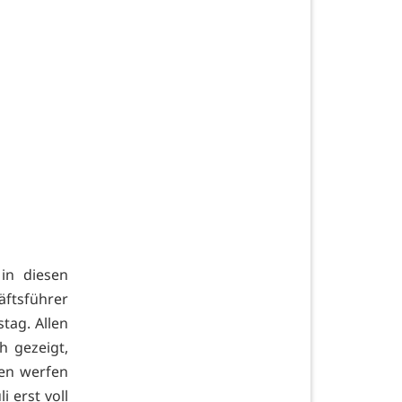
in diesen
ftsführer
ag. Allen
 gezeigt,
fen werfen
 erst voll