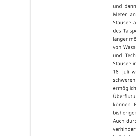
und dann 
Meter an
Stausee 
des Talsp
länger mö
von Wass
und Tech
Stausee 
16. Juli
schweren
ermöglic
Überflut
können. E
bisherig
Auch durc
verhinde