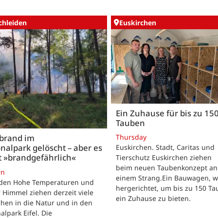
chleiden
Euskirchen
Ein Zuhause für bis zu 15
Tauben
Thursday
brand im
nalpark gelöscht – aber es
Euskirchen. Stadt, Caritas und
t »brandgefährlich«
Tierschutz Euskirchen ziehen
beim neuen Taubenkonzept an
rn
einem Strang.Ein Bauwagen, 
iden Hohe Temperaturen und
hergerichtet, um bis zu 150 T
 Himmel ziehen derzeit viele
ein Zuhause zu bieten.
hen in die Natur und in den
alpark Eifel. Die