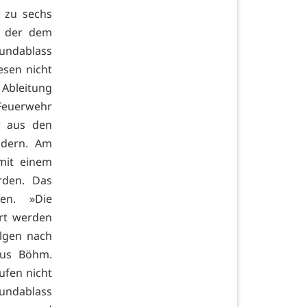
s zu sechs
f der dem
undablass
esen nicht
 Ableitung
Feuerwehr
r aus den
ndern. Am
mit einem
rden. Das
nen. »Die
rt werden
olgen nach
kus Böhm.
ufen nicht
undablass