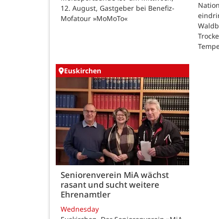
Natio
12. August, Gastgeber bei Benefiz-
eindri
Mofatour »MoMoTo«
Waldb
Trock
Tempe
Euskirchen
Seniorenverein MiA wächst
rasant und sucht weitere
Ehrenamtler
Wednesday