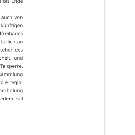
l bis Ende
e auch von
künftigen
freibades
türlich an
steher des
chelt, und
Talsperre.
ersammlung
o e-regio-
herholung
jedem Fall