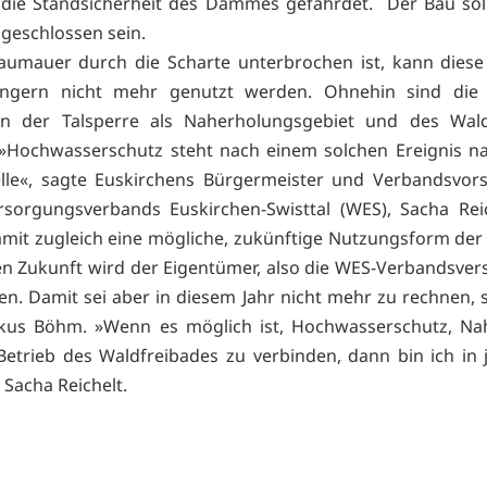
die Standsicherheit des Dammes gefährdet. Der Bau sol
geschlossen sein.
aumauer durch die Scharte unterbrochen ist, kann dies
ängern nicht mehr genutzt werden. Ohnehin sind die 
en der Talsperre als Naherholungsgebiet und des Wald
 »Hochwasserschutz steht nach einem solchen Ereignis na
elle«, sagte Euskirchens Bürgermeister und Verbandsvor
sorgungsverbands Euskirchen-Swisttal (WES), Sacha Rei
mit zugleich eine mögliche, zukünftige Nutzungsform der 
n Zukunft wird der Eigentümer, also die WES-Verbandsv
en. Damit sei aber in diesem Jahr nicht mehr zu rechnen, s
kus Böhm. »Wenn es möglich ist, Hochwasserschutz, Na
etrieb des Waldfreibades zu verbinden, dann bin ich in 
 Sacha Reichelt.