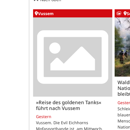
Vussem
S
Wald
Natio
bleib
»Reise des goldenen Tanks«
Geste
führt nach Vussem
Schle
blauer
Gestern
Mensc
Vussem. Die Evil Eichhorns
Nation
Mofasportbande ist am Mittwoch,