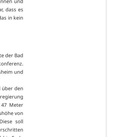
können und
r, dass es
as in kein
te der Bad
onferenz.
sheim und
rd über den
sregierung
u 47 Meter
auhöhe von
iese soll
rschritten