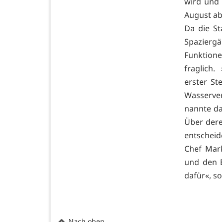
wird und 
August ab
Da die St
Spazierg
Funktion
fraglich.
erster St
Wasserver
nannte da
Über dere
entscheid
Chef Mar
und den B
dafür«, so
Nach oben