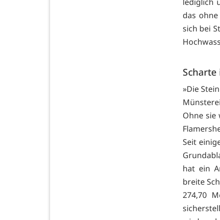
lediglich
das ohne 
sich bei 
Hochwasse
Scharte
»Die Stei
Münstere
Ohne sie
Flamersh
Seit einig
Grundabla
hat ein A
breite Sc
274,70 M
sicherste