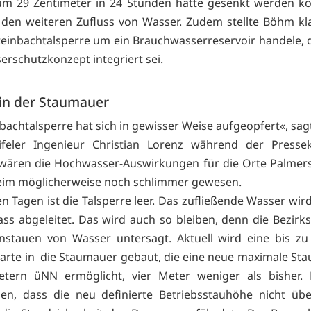
 um 29 Zentimeter in 24 Stunden hätte gesenkt werden 
den weiteren Zufluss von Wasser. Zudem stellte Böhm kla
Steinbachtalsperre um ein Brauchwasserreservoir handele, d
rschutzkonzept integriert sei.
 in der Staumauer
nbachtalsperre hat sich in gewisser Weise aufgeopfert«, sag
ifeler Ingenieur Christian Lorenz während der Pressek
 wären die Hochwasser-Auswirkungen für die Orte Palmer
eim möglicherweise noch schlimmer gewesen.
en Tagen ist die Talsperre leer. Das zufließende Wasser wi
ss abgeleitet. Das wird auch so bleiben, denn die Bezirk
nstauen von Wasser untersagt. Aktuell wird eine bis z
harte in die Staumauer gebaut, die eine neue maximale St
etern üNN ermöglicht, vier Meter weniger als bisher. D
llen, dass die neu definierte Betriebsstauhöhe nicht übe