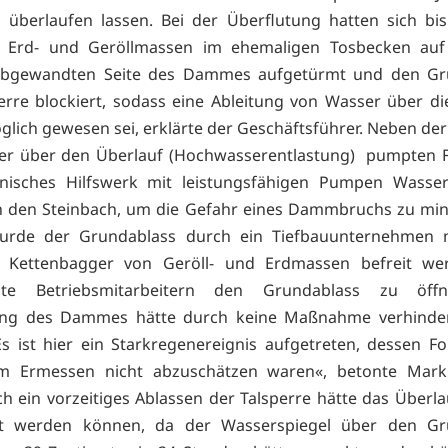
überlaufen lassen. Bei der Überflutung hatten sich bi
 Erd- und Geröllmassen im ehemaligen Tosbecken au
abgewandten Seite des Dammes aufgetürmt und den Gr
erre blockiert, sodass eine Ableitung von Wasser über di
glich gewesen sei, erklärte der Geschäftsführer. Neben der
er über den Überlauf (Hochwasserentlastung) pumpten 
nisches Hilfswerk mit leistungsfähigen Pumpen Wasse
in den Steinbach, um die Gefahr eines Dammbruchs zu mi
 wurde der Grundablass durch ein Tiefbauunternehmen 
 Kettenbagger von Geröll- und Erdmassen befreit we
hte Betriebsmitarbeitern den Grundablass zu öff
ung des Dammes hätte durch keine Maßnahme verhinde
s ist hier ein Starkregenereignis aufgetreten, dessen F
em Ermessen nicht abzuschätzen waren«, betonte Mar
h ein vorzeitiges Ablassen der Talsperre hätte das Überla
rt werden können, da der Wasserspiegel über den Gr