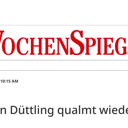
 10:15 AM
in Düttling qualmt wied