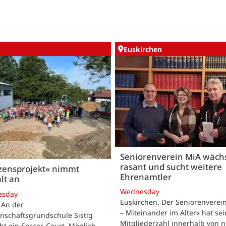
Euskirchen
Seniorenverein MiA wäch
rasant und sucht weitere
zensprojekt« nimmt
Ehrenamtler
lt an
Wednesday
esday
Euskirchen. Der Seniorenverei
. An der
– Miteinander im Alter« hat se
nschaftsgrundschule Sistig
Mitgliederzahl innerhalb von n
ht ein Soccer-Court. Möglich