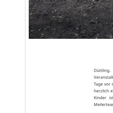
Düttlin
Veranstal
Tage vor s
herzlich 
Kinder i
Meilertea