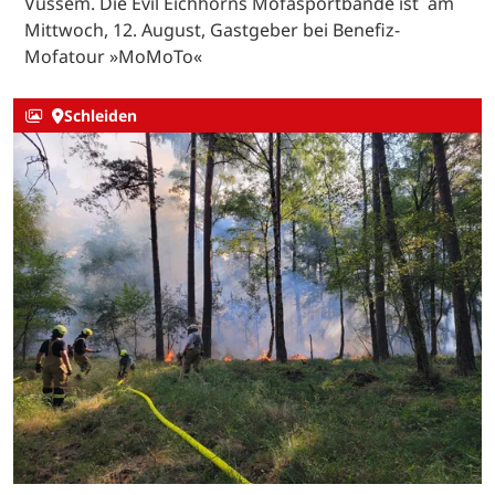
Vussem. Die Evil Eichhorns Mofasportbande ist am
Mittwoch, 12. August, Gastgeber bei Benefiz-
Mofatour »MoMoTo«
Schleiden