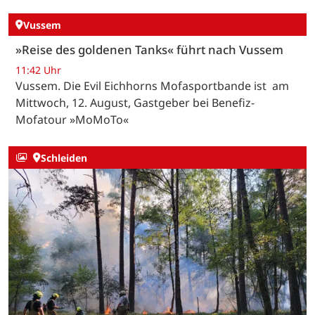
Vussem
»Reise des goldenen Tanks« führt nach Vussem
11:42 Uhr
Vussem. Die Evil Eichhorns Mofasportbande ist am
Mittwoch, 12. August, Gastgeber bei Benefiz-
Mofatour »MoMoTo«
Schleiden