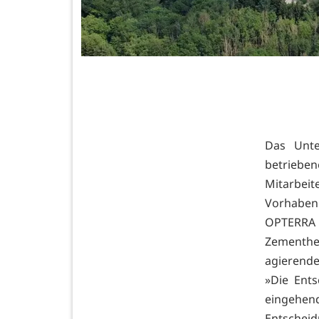
Das Unte
betriebe
Mitarbeit
Vorhaben 
OPTERRA
Zementher
agierend
»Die Ents
eingehen
Entschei