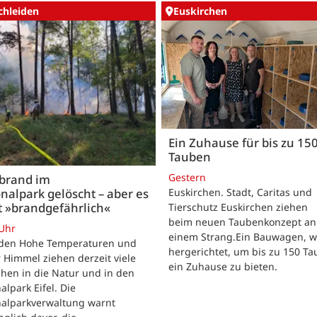
chleiden
Euskirchen
Ein Zuhause für bis zu 15
Tauben
Gestern
brand im
nalpark gelöscht – aber es
Euskirchen. Stadt, Caritas und
t »brandgefährlich«
Tierschutz Euskirchen ziehen
beim neuen Taubenkonzept an
 Uhr
einem Strang.Ein Bauwagen, 
iden Hohe Temperaturen und
hergerichtet, um bis zu 150 T
 Himmel ziehen derzeit viele
ein Zuhause zu bieten.
hen in die Natur und in den
alpark Eifel. Die
nalparkverwaltung warnt