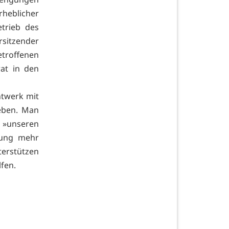
heblicher
trieb des
rsitzender
etroffenen
at in den
entwerk mit
ieben. Man
 »unseren
gung mehr
terstützen
lfen.