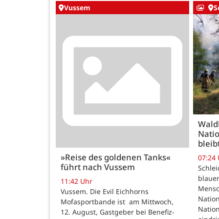
Vussem
S
Wald
Natio
bleib
»Reise des goldenen Tanks«
07:24
führt nach Vussem
Schle
blauer
11:42 Uhr
Mensc
Vussem. Die Evil Eichhorns
Nation
Mofasportbande ist am Mittwoch,
Natio
12. August, Gastgeber bei Benefiz-