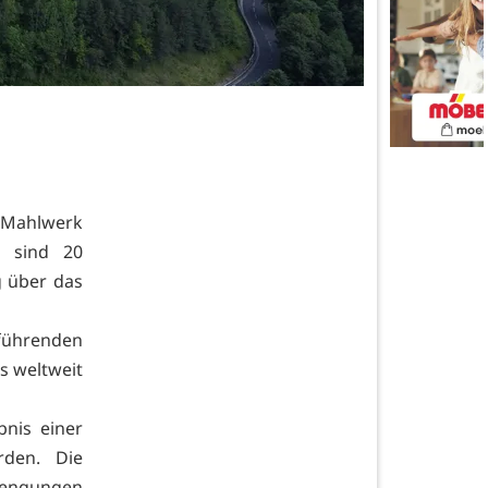
 Mahlwerk
n sind 20
g über das
ührenden
s weltweit
bnis einer
rden. Die
rengungen