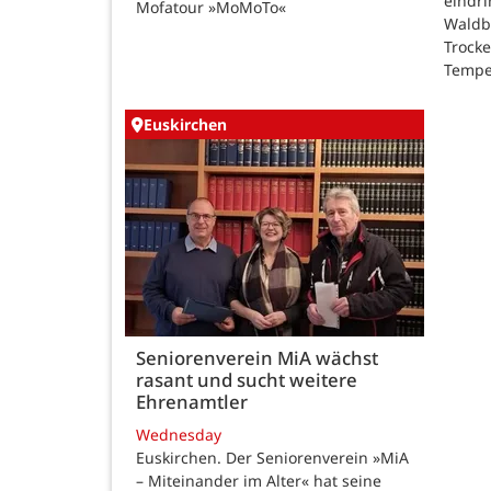
eindri
Mofatour »MoMoTo«
Waldb
Trock
Tempe
Euskirchen
Seniorenverein MiA wächst
rasant und sucht weitere
Ehrenamtler
Wednesday
Euskirchen. Der Seniorenverein »MiA
– Miteinander im Alter« hat seine