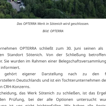
Das OPTERRA Werk in Sötenich wird geschlossen.
Bild: OPTERRA
rnehmen OPTERRA schließt zum 30. Juni seinen als
nen Standort Sötenich. Von der Schließung betroffe
er. Sie wurden im Rahmen einer Belegschaftsversammlun
informiert.
 gehört eigener Darstellung nach zu den f
stellern Deutschlands und ist ein Tochterunternehmen de
en CRH-Konzerns.
cheidung, das Werk Sötenich zu schließen, ist das Erge
den Prüfung, bei der alle Optionen untersucht wu
dung ist uns nicht leichtgefallen. Wir haben alle Anst