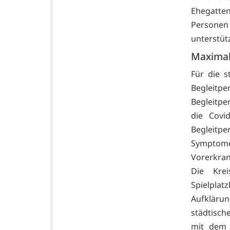
Ehegatte
Person
unterstüt
Maximal
Für die s
Begleitp
Begleitpe
die Covi
Begleitp
Symptomen
Vorerkran
Die Kre
Spielpla
Aufkläru
städtisc
mit dem 