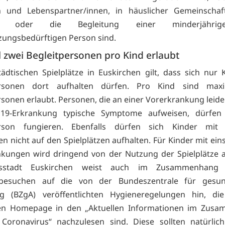
n und Lebenspartner/innen, in häuslicher Gemeinschaf
en oder die Begleitung einer minderjähri
zungsbedürftigen Person sind.
 zwei Begleitpersonen pro Kind erlaubt
tädtischen Spielplätze in Euskirchen gilt, dass sich nur 
ersonen dort aufhalten dürfen. Pro Kind sind max
rsonen erlaubt. Personen, die an einer Vorerkrankung leide
d19-Erkrankung typische Symptome aufweisen, dürfen 
erson fungieren. Ebenfalls dürfen sich Kinder mit 
 nicht auf den Spielplätzen aufhalten. Für Kinder mit ein
kungen wird dringend von der Nutzung der Spielplätze 
isstadt Euskirchen weist auch im Zusammenhang
tzbesuchen auf die von der Bundeszentrale für gesund
ng (BZgA) veröffentlichten Hygieneregelungen hin, di
hen Homepage in den „Aktuellen Informationen im Zus
Coronavirus“ nachzulesen sind. Diese sollten natürlic