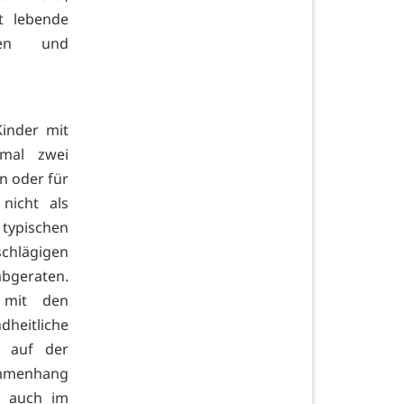
t lebende
gen und
Kinder mit
imal zwei
n oder für
nicht als
typischen
schlägigen
abgeraten.
 mit den
heitliche
e auf der
ammenhang
h auch im