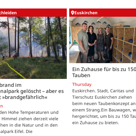
chleiden
Euskirchen
Ein Zuhause für bis zu 15
Tauben
Thursday
brand im
nalpark gelöscht – aber es
Euskirchen. Stadt, Caritas und
t »brandgefährlich«
Tierschutz Euskirchen ziehen
beim neuen Taubenkonzept an
rn
einem Strang.Ein Bauwagen, 
iden Hohe Temperaturen und
hergerichtet, um bis zu 150 T
 Himmel ziehen derzeit viele
ein Zuhause zu bieten.
hen in die Natur und in den
alpark Eifel. Die