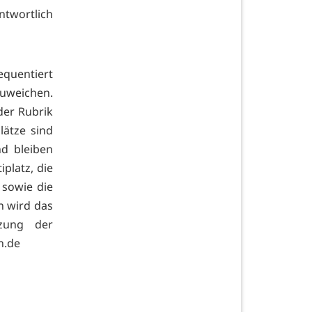
wortlich
equentiert
zuweichen.
 der Rubrik
lätze sind
d bleiben
platz, die
 sowie die
n wird das
tzung der
n.de