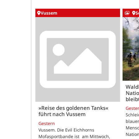
Vussem
S
Wald
Natio
bleib
»Reise des goldenen Tanks«
Geste
führt nach Vussem
Schle
blauer
Gestern
Mensc
Vussem. Die Evil Eichhorns
Nation
Mofasportbande ist am Mittwoch,