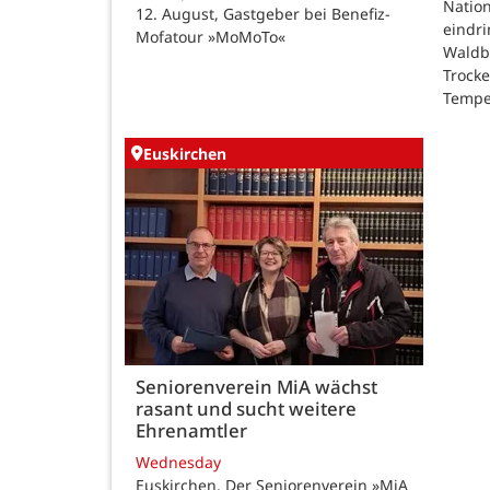
Natio
12. August, Gastgeber bei Benefiz-
eindri
Mofatour »MoMoTo«
Waldb
Trock
Tempe
Euskirchen
Seniorenverein MiA wächst
rasant und sucht weitere
Ehrenamtler
Wednesday
Euskirchen. Der Seniorenverein »MiA