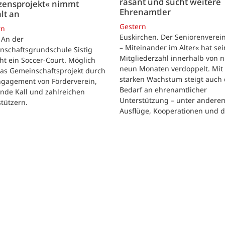
rasant und sucht weitere
zensprojekt« nimmt
Ehrenamtler
lt an
Gestern
rn
Euskirchen. Der Seniorenverei
. An der
– Miteinander im Alter« hat se
nschaftsgrundschule Sistig
Mitgliederzahl innerhalb von n
ht ein Soccer-Court. Möglich
neun Monaten verdoppelt. Mit
das Gemeinschaftsprojekt durch
starken Wachstum steigt auch 
ngagement von Förderverein,
Bedarf an ehrenamtlicher
nde Kall und zahlreichen
Unterstützung – unter andere
tützern.
Ausflüge, Kooperationen und 