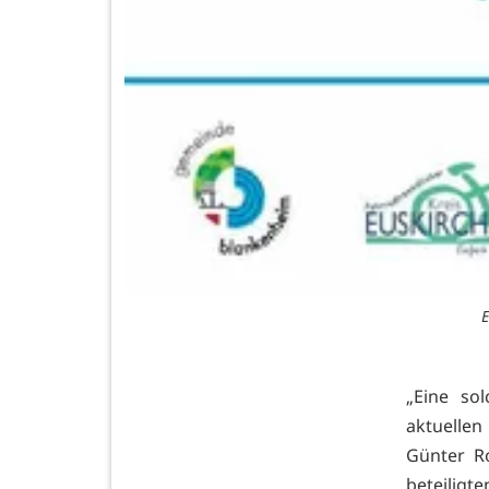
E
„Eine so
aktuelle
Günter R
beteilig