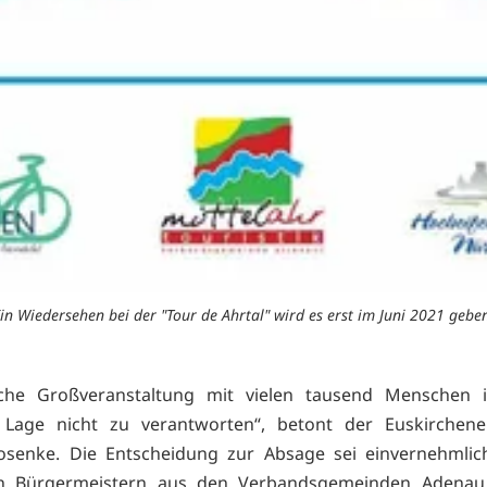
in Wiedersehen bei der "Tour de Ahrtal" wird es erst im Juni 2021 gebe
lche Großveranstaltung mit vielen tausend Menschen i
n Lage nicht zu verantworten“, betont der Euskirchene
osenke. Die Entscheidung zur Absage sei einvernehmlic
ten Bürgermeistern aus den Verbandsgemeinden Adenau,