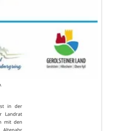
n.
st in der
r Landrat
h mit den
 Altenahr