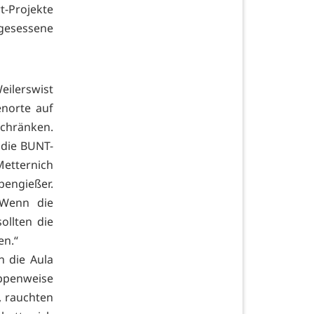
t-Projekte
gesessene
eilerswist
enorte auf
schränken.
 die BUNT-
etternich
pengießer.
„Wenn die
ollten die
en.“
n die Aula
ppenweise
, rauchten