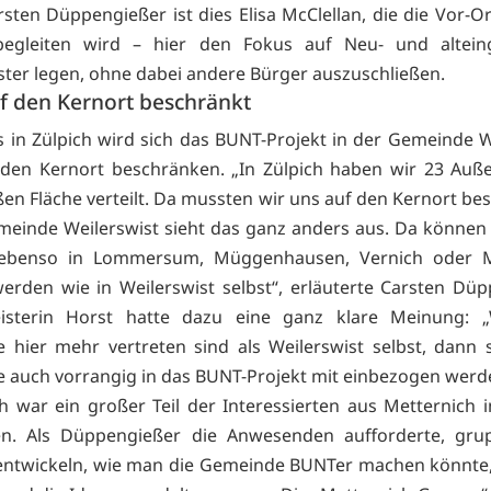
sten Düppengießer ist dies Elisa McClellan, die die Vor-Or
 begleiten wird – hier den Fokus auf Neu- und altein
ster legen, ohne dabei andere Bürger auszuschließen.
uf den Kernort beschränkt
s in Zülpich wird sich das BUNT-Projekt in der Gemeinde W
 den Kernort beschränken. „In Zülpich haben wir 23 Auß
ßen Fläche verteilt. Da mussten wir uns auf den Kernort be
meinde Weilerswist sieht das ganz anders aus. Da können
 ebenso in Lommersum, Müggenhausen, Vernich oder M
werden wie in Weilerswist selbst“, erläuterte Carsten Düp
isterin Horst hatte dazu eine ganz klare Meinung: 
 hier mehr vertreten sind als Weilerswist selbst, dann s
 auch vorrangig in das BUNT-Projekt mit einbezogen werd
ch war ein großer Teil der Interessierten aus Metternich i
. Als Düppengießer die Anwesenden aufforderte, gru
entwickeln, wie man die Gemeinde BUNTer machen könnte