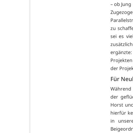
– ob Jung
Zugezog
Parallel
zu schaff
sei es vi
zusätzlic
ergänzte: 
Projekten
der Proje
Für Neu
Während m
der gefl
Horst und
hierfür k
in unser
Beigeord