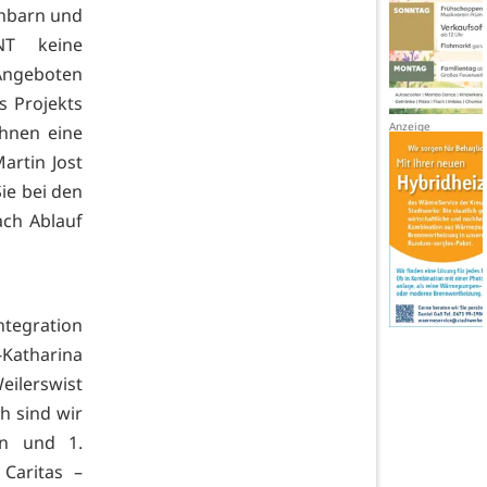
chbarn und
NT keine
Angeboten
s Projekts
ihnen eine
artin Jost
Sie bei den
ach Ablauf
ntegration
Katharina
eilerswist
h sind wir
in und 1.
Caritas –