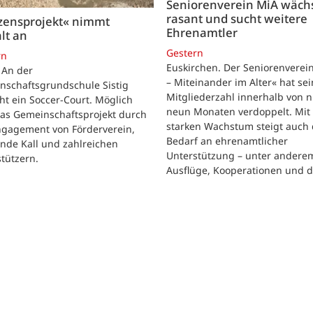
Seniorenverein MiA wäch
rasant und sucht weitere
zensprojekt« nimmt
Ehrenamtler
lt an
Gestern
rn
Euskirchen. Der Seniorenverei
. An der
– Miteinander im Alter« hat se
nschaftsgrundschule Sistig
Mitgliederzahl innerhalb von n
ht ein Soccer-Court. Möglich
neun Monaten verdoppelt. Mit
das Gemeinschaftsprojekt durch
starken Wachstum steigt auch 
ngagement von Förderverein,
Bedarf an ehrenamtlicher
nde Kall und zahlreichen
Unterstützung – unter andere
tützern.
Ausflüge, Kooperationen und 