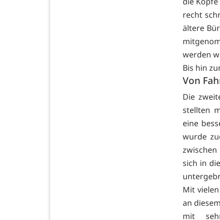
die Köpfe
recht sch
ältere Bü
mitgenom
werden wi
Bis hin zu
Von Fahr
Die zweit
stellten
eine bess
wurde zud
zwischen
sich in d
untergebr
Mit viele
an diesem
mit seh