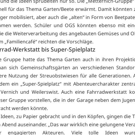
 und die Ideen sprudelten nur so. Die „Metternich-Gruppe“ 
nell für das Thema Garten/Beete erwärmt. Damit könnten
rger mobilisiert, aber auch die „alten“ in Form von Beetpat
men werden. Schüler und OGS könnten ebenso mit ei
e die Weiterverarbeitung des angebauten Gemüses und O
m „Familiencafé“ reichten die Vorschläge.
rad-Werkstatt bis Super-Spielplatz
e Gruppe hatte das Thema Garten auch in ihren Projekti
 man sich Gemeinschaftsgärten an verschiedenen Standor
ere Nutzung der Streuobstwiesen für alle Generationen.
em ein „Super-Spielplatz“ mit Abenteuercharakter zentr
 Vernich und Weilerswist. Auch eine Fahrradwerkstatt k
ieser Gruppe vorstellen, die in der Garage neben dem Jug
acht werden könnte.
n Ideen, zu Papier gebracht und in den Köpfen, gingen die 
 Abend auseinander. „Das war wirklich eine gelungene Ver
r engagierten Akteuren. Viele tolle Ideen wur