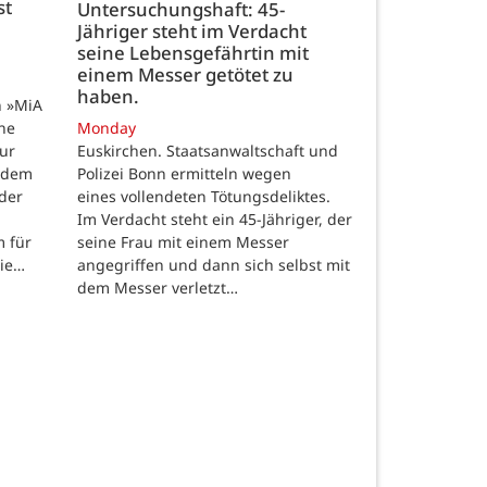
st
Untersuchungshaft: 45-
Jähriger steht im Verdacht
seine Lebensgefährtin mit
einem Messer getötet zu
haben.
n »MiA
ine
Monday
ur
Euskirchen. Staatsanwaltschaft und
 dem
Polizei Bonn ermitteln wegen
der
eines vollendeten Tötungsdeliktes.
Im Verdacht steht ein 45-Jähriger, der
m für
seine Frau mit einem Messer
die…
angegriffen und dann sich selbst mit
dem Messer verletzt…