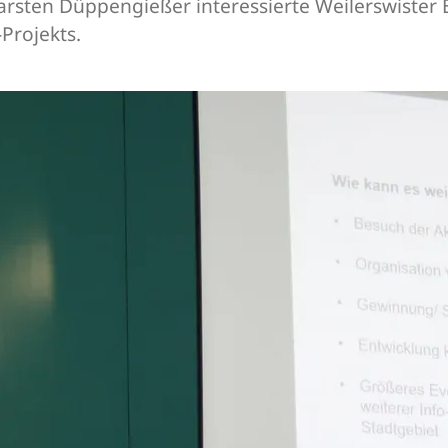
Carsten Düppengießer interessierte Weilerswister
Projekts.