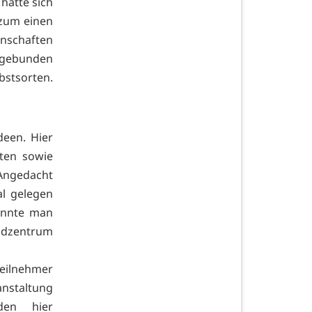
hatte sich
 zum einen
enschaften
ngebunden
bstsorten.
deen. Hier
ten sowie
 Angedacht
al gelegen
onnte man
endzentrum
Teilnehmer
anstaltung
den hier