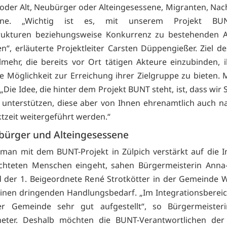
 oder Alt, Neubürger oder Alteingesessene, Migranten, Na
ene. „Wichtig ist es, mit unserem Projekt BU
strukturen beziehungsweise Konkurrenz zu bestehenden 
en“, erläuterte Projektleiter Carsten Düppengießer. Ziel de
elmehr, die bereits vor Ort tätigen Akteure einzubinden, 
he Möglichkeit zur Erreichung ihrer Zielgruppe zu bieten. M
„Die Idee, die hinter dem Projekt BUNT steht, ist, dass wir 
 unterstützen, diese aber von Ihnen ehrenamtlich auch n
ktzeit weitergeführt werden.“
bürger und Alteingesessene
an mit dem BUNT-Projekt in Zülpich verstärkt auf die I
üchteten Menschen eingeht, sahen Bürgermeisterin Anna-
 der 1. Beigeordnete René Strotkötter in der Gemeinde W
einen dringenden Handlungsbedarf. „Im Integrationsbereic
er Gemeinde sehr gut aufgestellt“, so Bürgermeister
neter. Deshalb möchten die BUNT-Verantwortlichen der 