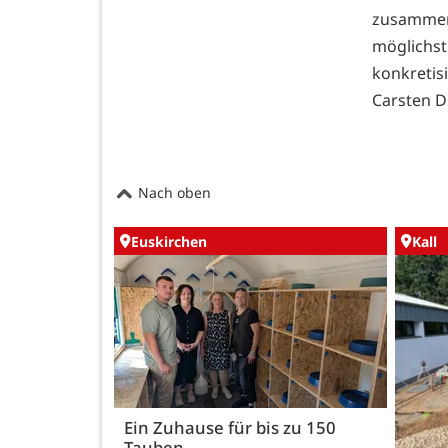
zusammen
möglichs
konkretis
Carsten D
Nach oben
Euskirchen
Kall
Ein Zuhause für bis zu 150
Tauben