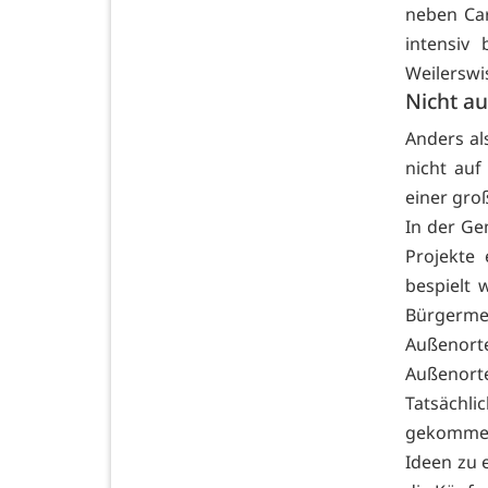
neben Car
intensiv
Weilerswi
Nicht a
Anders al
nicht auf
einer gro
In der Ge
Projekte
bespielt 
Bürgerme
Außenorte
Außenorte
Tatsächli
gekommen
Ideen zu 