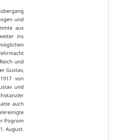
zübergang
ezogen und
ammte aus
eiter ins
möglichen
Wehrmacht
Reich und
er Gustav,
 1917 von
ustav und
chskanzler
hatte auch
Vereinigte
er-Pogrom
1. August.