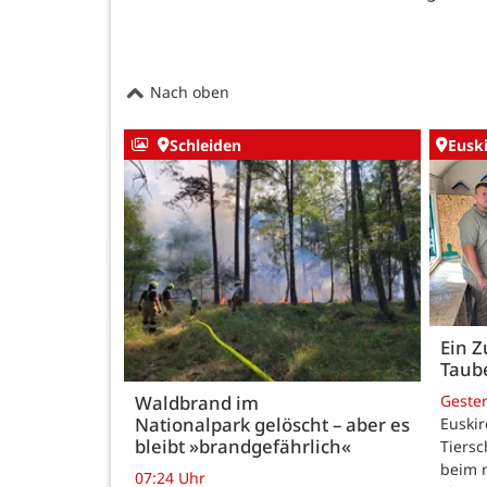
Nach oben
Schleiden
Eusk
Ein Z
Taub
Geste
Waldbrand im
Nationalpark gelöscht – aber es
Euskir
bleibt »brandgefährlich«
Tiersc
beim 
07:24 Uhr