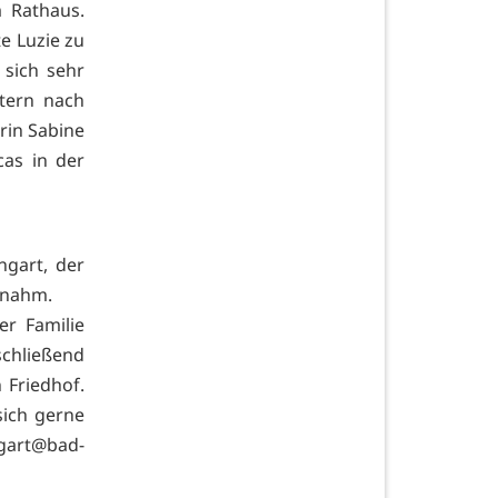
 Rathaus.
te Luzie zu
 sich sehr
tern nach
rin Sabine
cas in der
ngart, der
rnahm.
er Familie
chließend
 Friedhof.
sich gerne
gart@bad-