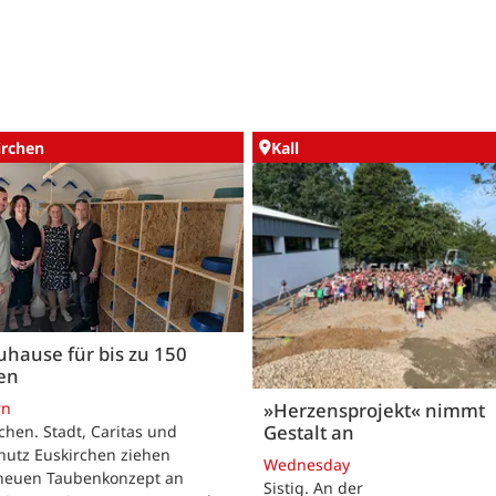
irchen
Kall
uhause für bis zu 150
en
rn
»Herzensprojekt« nimmt
Gestalt an
chen. Stadt, Caritas und
hutz Euskirchen ziehen
Wednesday
neuen Taubenkonzept an
Sistig. An der