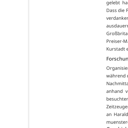
gelebt h
Dass die F
verdanken
ausdauer
Großbrita
Preiser-M
Kurstadt 
Forschun
Organisie
während d
Nachmitta
anhand v
besuchten
Zeitzeuge
an Harald
muenstere