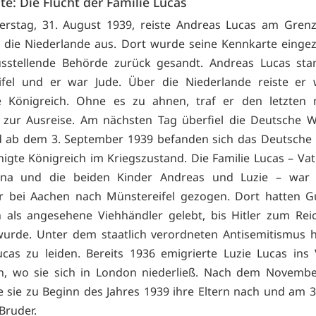
te: Die Flucht der Familie Lucas
rstag, 31. August 1939, reiste Andreas Lucas am Gren
 die Niederlande aus. Dort wurde seine Kennkarte eing
usstellende Behörde zurück gesandt. Andreas Lucas st
ifel und er war Jude. Über die Niederlande reiste er w
te Königreich. Ohne es zu ahnen, traf er den letzten 
t zur Ausreise. Am nächsten Tag überfiel die Deutsche 
d ab dem 3. September 1939 befanden sich das Deutsche 
nigte Königreich im Kriegszustand. Die Familie Lucas – Vat
ina und die beiden Kinder Andreas und Luzie – war
er bei Aachen nach Münstereifel gezogen. Dort hatten G
 als angesehene Viehhändler gelebt, bis Hitler zum Rei
urde. Unter dem staatlich verordneten Antisemitismus 
ucas zu leiden. Bereits 1936 emigrierte Luzie Lucas ins 
ch, wo sie sich in London niederließ. Nach dem Novemb
e sie zu Beginn des Jahres 1939 ihre Eltern nach und am 3
 Bruder.