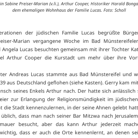
 Sabine Preiser-Marian (v.li.), Arthur Cooper, Historiker Harald Bong
dem ehemaligen Wohnhaus der Familie Lucas. Foto: Scholl
erationen der jüdischen Familie Lucas begrüßte Bürger
reiser-Marian vergangene Woche im Bad Münstereifeler
 Angela Lucas besuchten gemeinsam mit ihrer Tochter Ka
l Arthur Cooper die Kurstadt um mehr über ihre Vor
ater Andreas Lucas stammte aus Bad Münstereifel und w
39 aus Deutschland geflohen (siehe Kasten). Gerry kam mit
sch seines Enkels Arthur nach. Der hatte sich anlässlich 
eier zur Erlangung der Religionsmündigkeit im jüdische
 die Stadt kennenzulernen, in der seine Ahnen gelebt hatte
h üblich, dass man nach seiner Bar Mitzwa nach Jerusalem
emauer besucht, aber das kann Arthur jederzeit mache
ichtig, dass er auch die Orte kennenlernt, an denen s