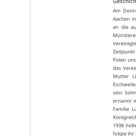
Geschich
Am Donne
Aachen in
an die a
Münstere
Vereinig
Zeitpunk
Polen un
das Verei
Mutter L
Eschweil
sein Sohn
ernannt w
Familie L
Königrei
1938 holt
folgte ihr