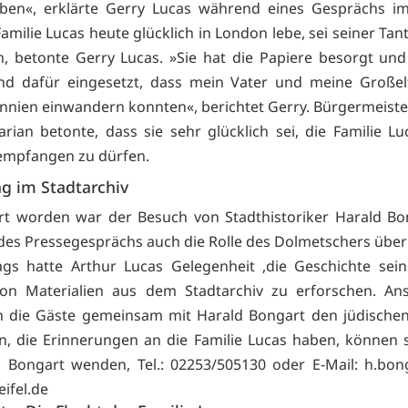
aben«, erklärte Gerry Lucas während eines Gesprächs im
amilie Lucas heute glücklich in London lebe, sei seiner Tan
, betonte Gerry Lucas. »Sie hat die Papiere besorgt und
nd dafür eingesetzt, dass mein Vater und meine Großel
nnien einwandern konnten«, berichtet Gerry. Bürgermeiste
arian betonte, dass sie sehr glücklich sei, die Familie Lu
empfangen zu dürfen.
g im Stadtarchiv
rt worden war der Besuch von Stadthistoriker Harald Bo
es Pressegesprächs auch die Rolle des Dolmetschers übe
gs hatte Arthur Lucas Gelegenheit ,die Geschichte sein
on Materialien aus dem Stadtarchiv zu erforschen. Ans
 die Gäste gemeinsam mit Harald Bongart den jüdischen
n, die Erinnerungen an die Familie Lucas haben, können 
 Bongart wenden, Tel.: 02253/505130 oder E-Mail:
h.bon
ifel.de