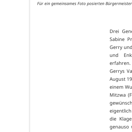
Für ein gemeinsames Foto posierten Bürgermeisterin
Drei Gen
Sabine P
Gerry und
und Enke
erfahren.
Gerrys V
August 19
einem Wun
Mitzwa (F
gewünscht
eigentlic
die Klag
genauso w