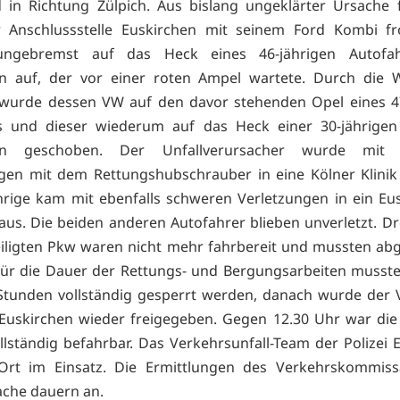
in Richtung Zülpich. Aus bislang ungeklärter Ursache f
 Anschlussstelle Euskirchen mit seinem Ford Kombi fr
ngebremst auf das Heck eines 46-jährigen Autofa
en auf, der vor einer roten Ampel wartete. Durch die 
 wurde dessen VW auf den davor stehenden Opel eines 4
rs und dieser wiederum auf das Heck einer 30-jährigen
hen geschoben. Der Unfallverursacher wurde mit 
gen mit dem Rettungshubschrauber in eine Kölner Klinik
hrige kam mit ebenfalls schweren Verletzungen in ein Eu
us. Die beiden anderen Autofahrer blieben unverletzt. Dre
eiligten Pkw waren nicht mehr fahrbereit und mussten ab
ür die Dauer der Rettungs- und Bergungsarbeiten musste
Stunden vollständig gesperrt werden, danach wurde der 
Euskirchen wieder freigegeben. Gegen 12.30 Uhr war di
llständig befahrbar. Das Verkehrsunfall-Team der Polizei 
Ort im Einsatz. Die Ermittlungen des Verkehrskommissa
ache dauern an.