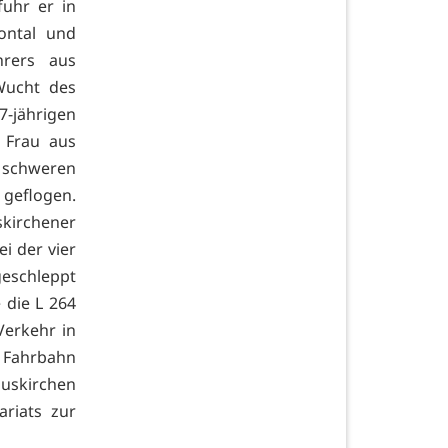
uhr er in
ontal und
hrers aus
Wucht des
7-jährigen
 Frau aus
schweren
 geflogen.
skirchener
i der vier
geschleppt
 die L 264
Verkehr in
e Fahrbahn
Euskirchen
riats zur