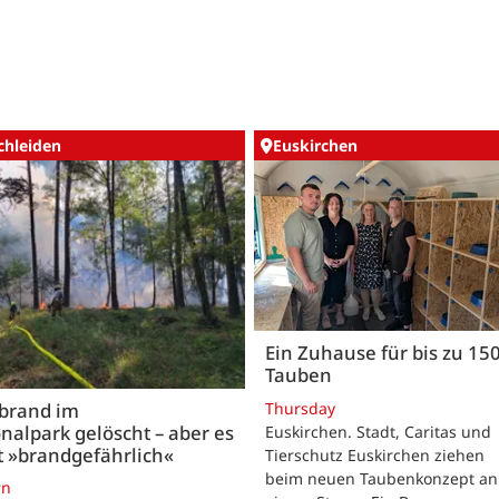
chleiden
Euskirchen
Ein Zuhause für bis zu 15
Tauben
Thursday
brand im
nalpark gelöscht – aber es
Euskirchen. Stadt, Caritas und
t »brandgefährlich«
Tierschutz Euskirchen ziehen
beim neuen Taubenkonzept an
rn