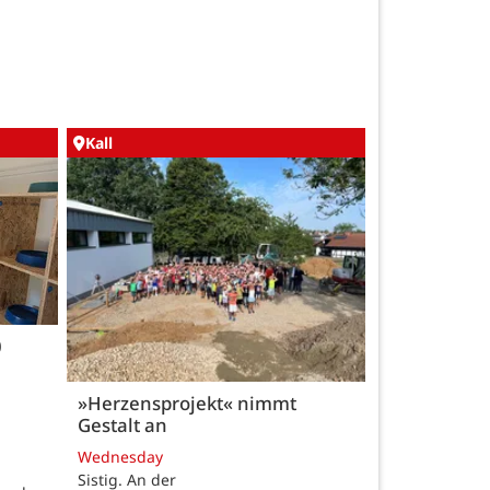
Kall
0
»Herzensprojekt« nimmt
Gestalt an
Wednesday
Sistig. An der