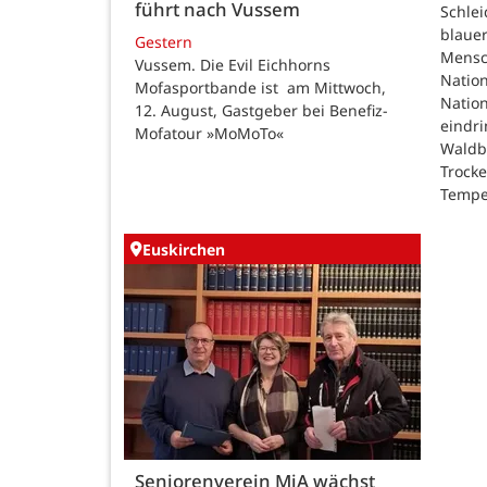
führt nach Vussem
Schle
blauer
Gestern
Mensc
Vussem. Die Evil Eichhorns
Nation
Mofasportbande ist am Mittwoch,
Natio
12. August, Gastgeber bei Benefiz-
eindri
Mofatour »MoMoTo«
Waldb
Trock
Tempe
Euskirchen
Seniorenverein MiA wächst