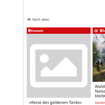
Nach oben
Vussem
S
Wald
Natio
bleib
»Reise des goldenen Tanks«
Geste