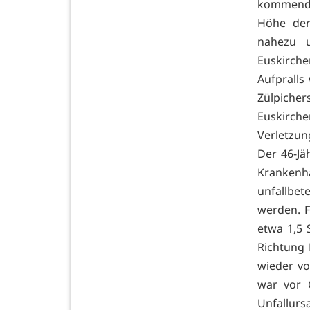
kommend 
Höhe der
nahezu u
Euskirch
Aufpralls
Zülpiche
Euskirc
Verletzun
Der 46-Jä
Krankenha
unfallbet
werden. F
etwa 1,5 
Richtung 
wieder vo
war vor 
Unfallurs