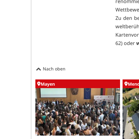
renommie
Wettbewer
Zu den be
weltberüh
Kartenvo
62) oder
w
Nach oben
Mayen
Mend