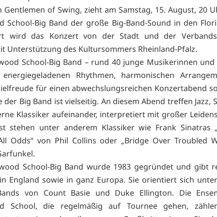
n Gentlemen of Swing, zieht am Samstag, 15. August, 20 Uh
 School-Big Band der große Big-Band-Sound in den Flori
ert wird das Konzert von der Stadt und der Verband
t Unterstützung des Kultursommers Rheinland-Pfalz.
wood School-Big Band – rund 40 junge Musikerinnen und
 energiegeladenen Rhythmen, harmonischen Arrange
ielfreude für einen abwechslungsreichen Konzertabend s
 der Big Band ist vielseitig. An diesem Abend treffen Jazz,
ne Klassiker aufeinander, interpretiert mit großer Leidens
ist stehen unter anderem Klassiker wie Frank Sinatras
All Odds“ von Phil Collins oder „Bridge Over Troubled 
arfunkel.
twood School-Big Band wurde 1983 gegründet und gibt r
in England sowie in ganz Europa. Sie orientiert sich unt
ands von Count Basie und Duke Ellington. Die Ense
d School, die regelmäßig auf Tournee gehen, zähl