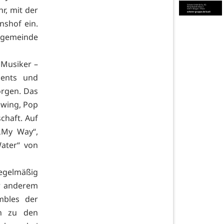
r, mit der
nshof ein.
sgemeinde
 Musiker –
ments und
orgen. Das
 Swing, Pop
chaft. Auf
 „My Way“,
Water“ von
egelmäßig
er anderem
mbles der
en zu den