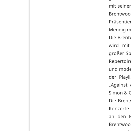
mit seine
Brentwood
Präsenti
Mendig mi
Die Brent
wird mit
großer Sp
Repertoire
und moder
der Playl
„Against 
Simon & G
Die Bren
Konzerte 
an den B
Brentwoo