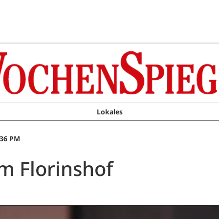
Lokales
:36 PM
m Florinshof