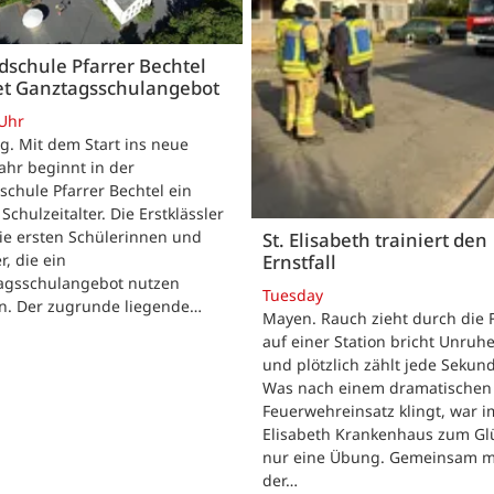
schule Pfarrer Bechtel
tet Ganztagsschulangebot
 Uhr
. Mit dem Start ins neue
ahr beginnt in der
chule Pfarrer Bechtel ein
Schulzeitalter. Die Erstklässler
ie ersten Schülerinnen und
St. Elisabeth trainiert den
r, die ein
Ernstfall
agsschulangebot nutzen
Tuesday
n. Der zugrunde liegende…
Mayen. Rauch zieht durch die F
auf einer Station bricht Unruhe
und plötzlich zählt jede Sekun
Was nach einem dramatischen
Feuerwehreinsatz klingt, war im
Elisabeth Krankenhaus zum Gl
nur eine Übung. Gemeinsam m
der…