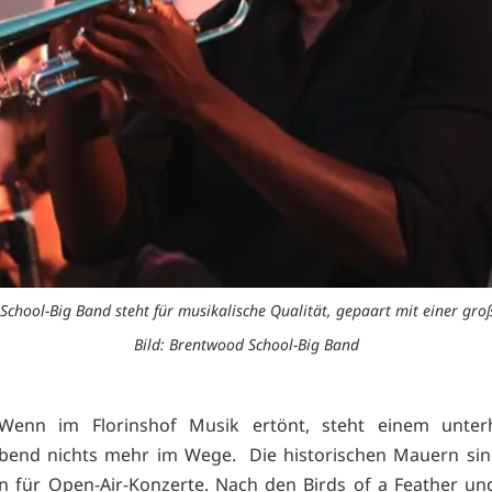
chool-Big Band steht für musikalische Qualität, gepaart mit einer groß
Bild: Brentwood School-Big Band
Wenn im Florinshof Musik ertönt, steht einem unter
end nichts mehr im Wege. Die historischen Mauern sind
n für Open-Air-Konzerte. Nach den Birds of a Feather un