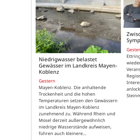
Zwisc
Symp
Geste
Ettrin
Niedrigwasser belastet
wieder
Gewässer im Landkreis Mayen-
Verans
Koblenz
Region
Gestern
Intere
Mayen-Koblenz. Die anhaltende
anlock
Trockenheit und die hohen
Steinm
Temperaturen setzen den Gewässern
im Landkreis Mayen-Koblenz
zunehmend zu. Während Rhein und
Mosel derzeit außergewöhnlich
niedrige Wasserstände aufweisen,
führen auch kleinere…