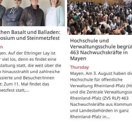
hen Basalt und Balladen:
osium und Steinmetzfest
Hochschule und
Verwaltungsschule begr
rn
463 Nachwuchskräfte in
gen. Auf der Ettringer Lay ist
Mayen
 viel los, denn es findet eine
taltung statt, die weit über die
Thursday
 hinausstrahlt und zahlreiche
Mayen. Am 3. August haben di
ssierte und Besucher/innen
Hochschule für öffentliche
t: Zum 11. Mal findet das
Verwaltung Rheinland-Pfalz (H
etzfest statt,…
und die Zentrale Verwaltungss
Rheinland-Pfalz (ZVS RLP) 463
Nachwuchskräfte aus Kommun
und Landesbehörden in ganz
Rheinland-Pfalz in…