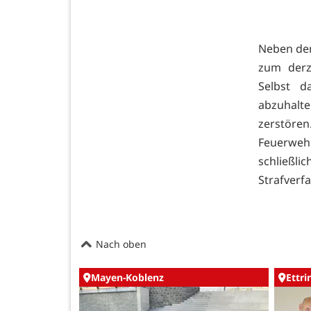
Neben dem
zum derz
Selbst d
abzuhalt
zerstören
Feuerweh
schließli
Strafverfa
Nach oben
Mayen-Koblenz
Ettr