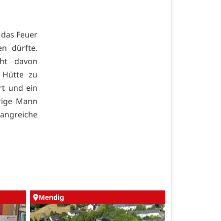
 das Feuer
n dürfte.
cht davon
 Hütte zu
rt und ein
rige Mann
fangreiche
Mendig