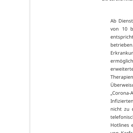
Ab Dienst
von 10 b
entsprich
betriebe
Erkranku
ermöglic
erweiter
Therapie
Überweisu
„Corona-
Infizier
nicht zu
telefoni
Hotlines 