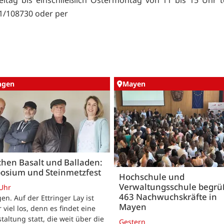
eitag bis einschließlich Ostermontag von 11 bis 15 Uhr t
1/108730 oder per
ingen
Mayen
hen Basalt und Balladen:
osium und Steinmetzfest
Hochschule und
Verwaltungsschule begr
 Uhr
463 Nachwuchskräfte in
gen. Auf der Ettringer Lay ist
Mayen
 viel los, denn es findet eine
taltung statt, die weit über die
Gestern