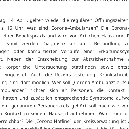
ag, 14. April, gelten wieder die regulären Öffnungszeite
is 15 Uhr. Was sind Corona-Ambulanzen? Die Corona
t einer Behelfspraxis und wird von örtlichen Haus- und 
n. Damit werden Diagnostik als auch Behandlung zus
ngen oder komplizierter Verläufe einer Erkältungssy
ht. Neben der Entscheidung zur Abstrichentnahme 
te körperliche Untersuchung stattfinden sowie ents
n eingeleitet. Auch die Rezeptausstellung, Krankschrei
ng sind dort möglich. Wer soll „Corona-Ambulanz“ aufs
Ambulanzen“ richten sich an Personen, die Kontakt
ten hatten und zusätzlich entsprechende Symptome aufwe
 dem genannten Personenkreis gehört soll nach wie vor
sch Kontakt zu seinem Hausarzt aufnehmen. Wann sind di
erreichbar? Die „Corona-Hotline“ der Kreisverwaltung ist