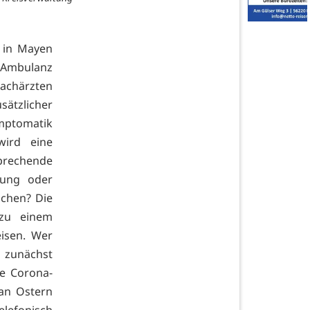
n in Mayen
-Ambulanz
Fachärzten
ätzlicher
mptomatik
wird eine
prechende
bung oder
uchen? Die
 zu einem
isen. Wer
 zunächst
e Corona-
 an Ostern