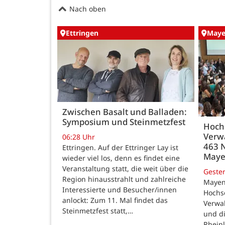
Nach oben
Ettringen
May
Zwischen Basalt und Balladen:
Symposium und Steinmetzfest
Hoch
Verw
06:28 Uhr
463 
Ettringen. Auf der Ettringer Lay ist
May
wieder viel los, denn es findet eine
Veranstaltung statt, die weit über die
Geste
Region hinausstrahlt und zahlreiche
Mayen
Interessierte und Besucher/innen
Hochsc
anlockt: Zum 11. Mal findet das
Verwal
Steinmetzfest statt,…
und d
Rheinl