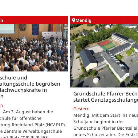
en
Mendig
schule und
altungsschule begrüßen
Nachwuchskräfte in
Grundschule Pfarrer Bech
en
startet Ganztagsschulang
rn
Gestern
. Am 3. August haben die
Mendig. Mit dem Start ins neu
hule für öffentliche
Schuljahr beginnt in der
tung Rheinland-Pfalz (HöV RLP)
Grundschule Pfarrer Bechtel ei
ie Zentrale Verwaltungsschule
neues Schulzeitalter. Die Erstkl
and-Pfalz (ZVS RLP) 463