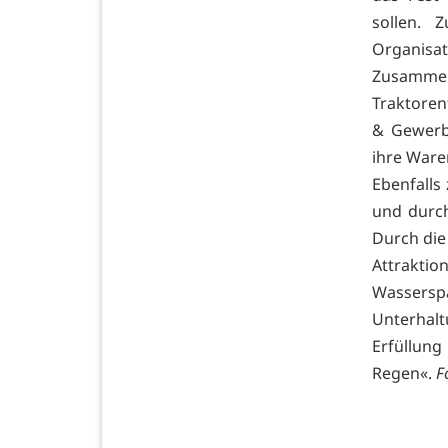
sollen. 
Organis
Zusammen
Traktoren
& Gewerb
ihre Ware
Ebenfalls
und durch
Durch die 
Attraktio
Wassersp
Unterhalt
Erfüllung
Regen«.
F