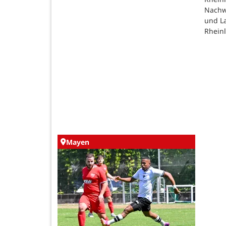
Nachw
und L
Rheinl
Mayen