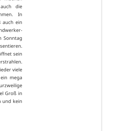
 auch die
mmen. In
 auch ein
andwerker-
m Sonntag
sentieren.
ffnet sein
rstrahlen.
ieder viele
, ein mega
rzweilige
el Groß in
n und kein