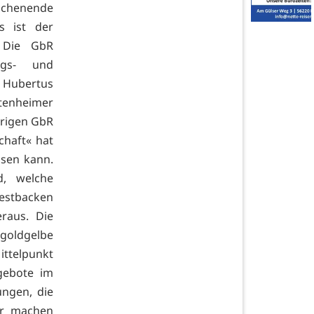
Wochenende
s ist der
. Die GbR
ngs- und
Hubertus
tenheimer
hrigen GbR
chaft« hat
ssen kann.
d, welche
Testbacken
eraus. Die
 goldgelbe
ittelpunkt
ngebote im
ungen, die
er machen