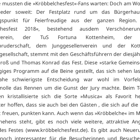
e mussten die »Kröbbelchesfest«-Fans warten: Doch am 
ieder soweit: Der Festplatz rund um das Bürgerhau
gspunkt für Feierfreudige aus der ganzen Region
lchesfest 2018«, bestehend ausdem Verschöneru
sverein, der TuS Fortuna Kottenheim, der 
bruderschaft, dem Junggesellenverein und der Kot
gesellschaft, stemmt mit den Geschäftsführern der diesjä
roß und Thomas Konrad das Fest. Diese »starke Gemeins
ägiges Programm auf die Beine gestellt, das sich sehen la
ahe schwierigste Entscheidung war wohl im Vorfel
knolle das Rennen um die Gunst der Jury machte. Beim 
n kristallisierte sich die Sorte »Musica« als Favorit h
ter hoffen, dass sie auch bei den Gästen , die sich auf die
ät freuen, punkten kann. Auch wenn das »Kröbbelche« im M
ehens steht, gibt es noch viele weitere, attraktive A
s Festes (www.kröbbelchesfest.de). Es gibt auch Neuer
 noch interessanter für die Besucherinnen und Besuch