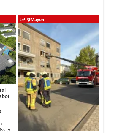
Mayen
tel
ebot
e
n
ässler