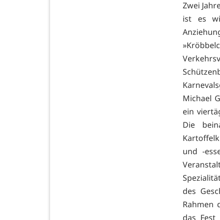
Zwei Jahr
ist es w
Anziehun
»Kröbbe
Verkehr
Schützen
Karnevals
Michael G
ein viert
Die bein
Kartoffel
und -esse
Veranstal
Spezialit
des Gesch
Rahmen de
das Fest