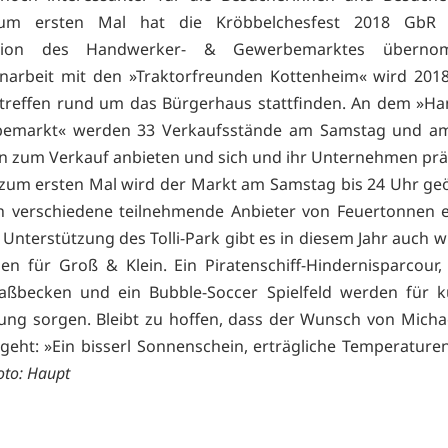
Zum ersten Mal hat die Kröbbelchesfest 2018 GbR
ation des Handwerker- & Gewerbemarktes überno
arbeit mit den »Traktorfreunden Kottenheim« wird 2018
treffen rund um das Bürgerhaus stattfinden. An dem »H
emarkt« werden 33 Verkaufsstände am Samstag und a
n zum Verkauf anbieten und sich und ihr Unternehmen prä
 zum ersten Mal wird der Markt am Samstag bis 24 Uhr geö
 verschiedene teilnehmende Anbieter von Feuertonnen e
Unterstützung des Tolli-Park gibt es in diesem Jahr auch w
nen für Groß & Klein. Ein Piratenschiff-Hindernisparcour
aßbecken und ein Bubble-Soccer Spielfeld werden für ku
ung sorgen. Bleibt zu hoffen, dass der Wunsch von Micha
 geht: »Ein bisserl Sonnenschein, erträgliche Temperature
oto: Haupt