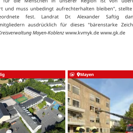
s für die Menschen in unserer Region ist von übe
rt und muss unbedingt aufrechterhalten bleiben", stellte
igeordnete fest. Landrat Dr. Alexander Saftig da
mitgliedern ausdrücklich für dieses "bärenstarke Zeic
Kreisverwaltung Mayen-Koblenz
www.kvmyk.de
www.gk.de
ig
Mayen