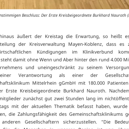
nstimmigen Beschluss: Der Erste Kreisbeigeordnete Burkhard Nauroth (l
hinaus äußert der Kreistag die Erwartung, so heißt es
tteilung der Kreisverwaltung Mayen-Koblenz, dass es 
wirtschaftlichen Kündigungen im Klinikverbund ko
 steht damit ohne Wenn und Aber hinter den rund 4.000 Mi
rnehmens und uneingeschränkt zu seinem Versorgun
einer Verantwortung als einer der Gesellscha
haftsklinikum Mittelrhein gGmbH mit 180.000 Patienten 
er Erste Kreisbeigeordnete Burkhard Nauroth. Nachdem
mitglieder zunächst gut zwei Stunden lang im nichtöffentl
tags mit der aktuellen Thematik befasst haben, wurde 
sen, die Zahlungsfähigkeit des Gemeinschaftsklinikums 
anderen Gesellschaftern sicherzustellen. "Die Bede