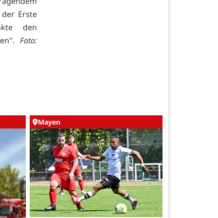
rragendem
 der Erste
nkte den
hen".
Foto:
Mayen