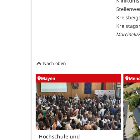
Klinikum
Stellenwe
Kreisbe
Kreistags
Morcinek/
Nach oben
Mayen
Mend
Hochschule und