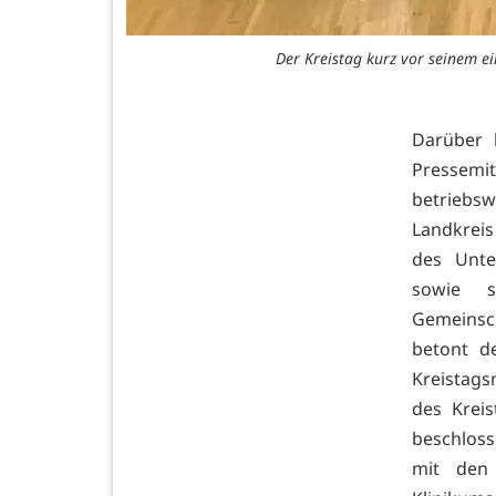
Der Kreistag kurz vor seinem ei
Darüber 
Pressemi
betriebs
Landkreis
des Unte
sowie s
Gemeinsc
betont d
Kreistags
des Kreis
beschlos
mit den 