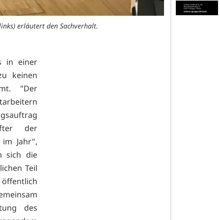
inks) erläutert den Sachverhalt.
 in einer
zu keinen
mmt. "Der
tarbeitern
gsauftrag
fter der
im Jahr",
 sich die
ichen Teil
öffentlich
gemeinsam
utung des