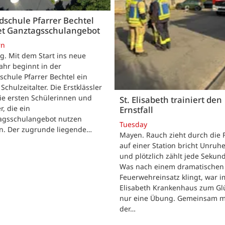
schule Pfarrer Bechtel
tet Ganztagsschulangebot
rn
. Mit dem Start ins neue
ahr beginnt in der
chule Pfarrer Bechtel ein
Schulzeitalter. Die Erstklässler
ie ersten Schülerinnen und
St. Elisabeth trainiert den
r, die ein
Ernstfall
agsschulangebot nutzen
Tuesday
n. Der zugrunde liegende…
Mayen. Rauch zieht durch die F
auf einer Station bricht Unruhe
und plötzlich zählt jede Sekun
Was nach einem dramatischen
Feuerwehreinsatz klingt, war im
Elisabeth Krankenhaus zum Gl
nur eine Übung. Gemeinsam m
der…