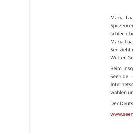
Maria Laa
Spitzenr
schlechth
Maria Laa
See zieht
Wetter. G
Beim insg
Seen.de 
Internets
wählen un
Der Deuts
www.seen