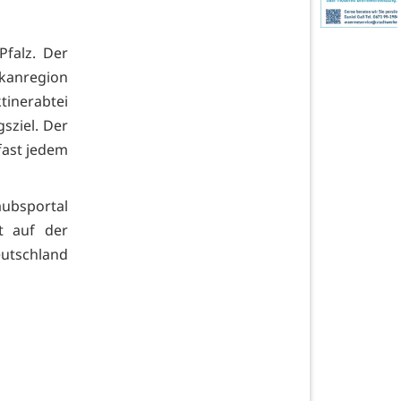
Pfalz. Der
kanregion
tinerabtei
sziel. Der
fast jedem
aubsportal
t auf der
eutschland