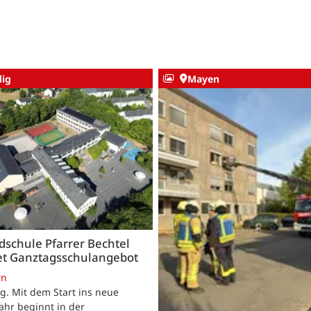
ig
Mayen
schule Pfarrer Bechtel
tet Ganztagsschulangebot
rn
. Mit dem Start ins neue
ahr beginnt in der