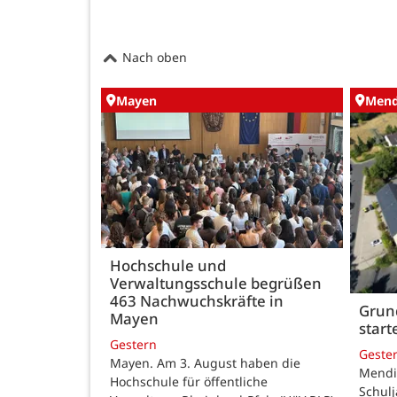
Nach oben
Mayen
Mend
Hochschule und
Verwaltungsschule begrüßen
463 Nachwuchskräfte in
Grund
Mayen
star
Gestern
Geste
Mayen. Am 3. August haben die
Mendig
Hochschule für öffentliche
Schulj