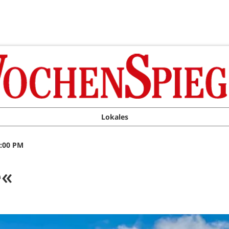
Lokales
0:00 PM
e«