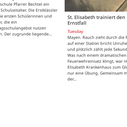
chule Pfarrer Bechtel ein
Schulzeitalter. Die Erstklässler
ie ersten Schülerinnen und
St. Elisabeth trainiert den
r, die ein
Ernstfall
agsschulangebot nutzen
Tuesday
n. Der zugrunde liegende…
Mayen. Rauch zieht durch die F
auf einer Station bricht Unruhe
und plötzlich zählt jede Sekun
Was nach einem dramatischen
Feuerwehreinsatz klingt, war im
Elisabeth Krankenhaus zum Gl
nur eine Übung. Gemeinsam m
der…