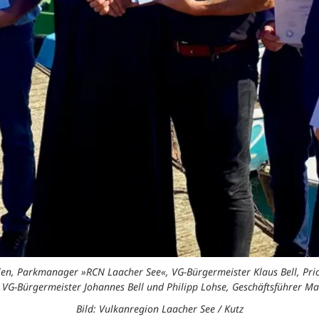
Billen, Parkmanager »RCN Laacher See«, VG-Bürgermeister Klaus Bell, Pri
 VG-Bürgermeister Johannes Bell und Philipp Lohse, Geschäftsführer Ma
Bild: Vulkanregion Laacher See / Kutz