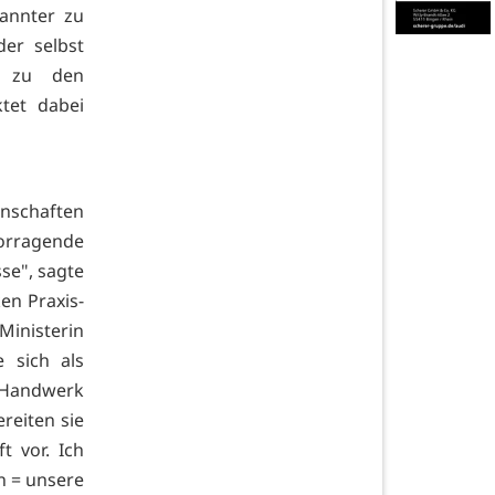
kannter zu
er selbst
g zu den
tet dabei
nschaften
orragende
se", sagte
en Praxis-
Ministerin
 sich als
 Handwerk
reiten sie
t vor. Ich
n = unsere