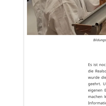
Bildungs
Es ist no
die Reals
wurde die
geehrt. 
eigenen 
machen k
Informat