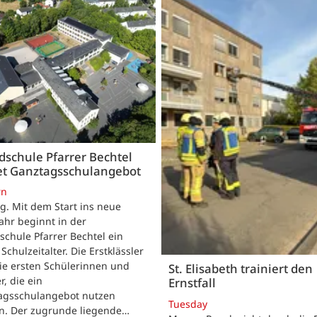
schule Pfarrer Bechtel
tet Ganztagsschulangebot
rn
. Mit dem Start ins neue
ahr beginnt in der
chule Pfarrer Bechtel ein
Schulzeitalter. Die Erstklässler
ie ersten Schülerinnen und
St. Elisabeth trainiert den
r, die ein
Ernstfall
agsschulangebot nutzen
Tuesday
n. Der zugrunde liegende…