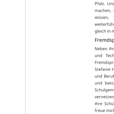
Pfalz. Un
machen, 
wissen,
weiterfü
gleich in
Fremdsp
Neben ih
und Tech
Fremdspra
Stefanie 
und Beruf
und beto
Schulgem
vernetzen
ihre Schü
freue mic