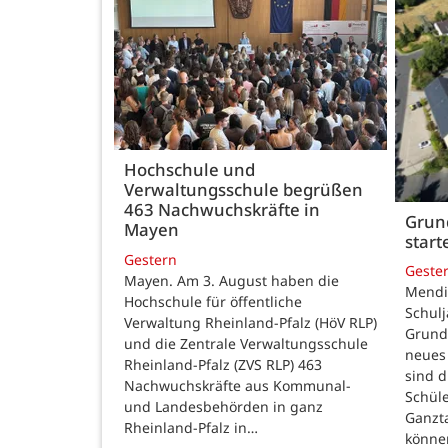
Hochschule und
Verwaltungsschule begrüßen
463 Nachwuchskräfte in
Grund
Mayen
star
Gestern
Geste
Mayen. Am 3. August haben die
Mendig
Hochschule für öffentliche
Schulj
Verwaltung Rheinland-Pfalz (HöV RLP)
Grunds
und die Zentrale Verwaltungsschule
neues 
Rheinland-Pfalz (ZVS RLP) 463
sind d
Nachwuchskräfte aus Kommunal-
Schüle
und Landesbehörden in ganz
Ganzt
Rheinland-Pfalz in…
könne