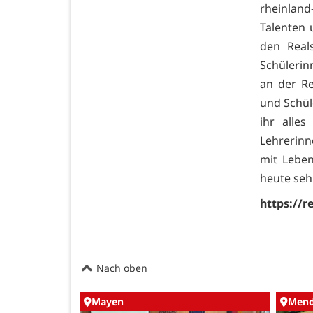
rheinland-
Talenten 
den Real
Schülerin
an der Re
und Schül
ihr alle
Lehrerinn
mit Leben
heute sehr
https://r
Nach oben
Mayen
Mend