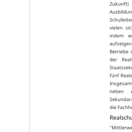
Zukunft
Ausbildu
Schulleit
vielen s
indem w
aufzeigen
Betriebe
der Real
Staatssek
fünf Real
Insgesamt
neben d
Sekundar
die Fachh
Realschu
"Mittlerwe