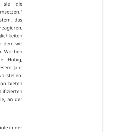
 sie die
msetzen."
ystem, das
eagieren,
chkeiten
in dem wir
er Wochen
ie Hubig,
iesem Jahr
orstellen.
von bieten
izierten
e, an der
äule in der