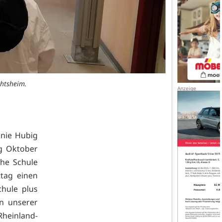
chtsheim.
anie Hubig
ng Oktober
che Schule
tag einen
hule plus
n unserer
heinland-