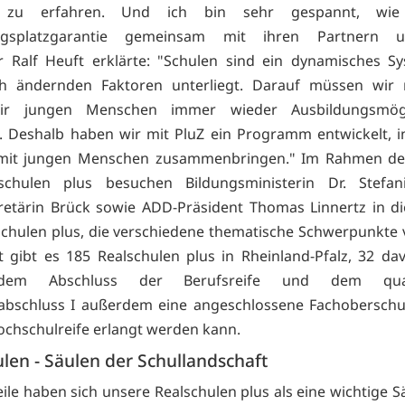
) zu erfahren. Und ich bin sehr gespannt, wie
ngsplatzgarantie gemeinsam mit ihren Partnern u
er Ralf Heuft erklärte: "Schulen sind ein dynamisches S
ich ändernden Faktoren unterliegt. Darauf müssen wir r
ir jungen Menschen immer wieder Ausbildungsmögli
. Deshalb haben wir mit PluZ ein Programm entwickelt, 
 mit jungen Menschen zusammenbringen." Im Rahmen d
schulen plus besuchen Bildungsministerin Dr. Stefan
retärin Brück sowie ADD-Präsident Thomas Linnertz in d
schulen plus, die verschiedene thematische Schwerpunkte v
 gibt es 185 Realschulen plus in Rheinland-Pfalz, 32 da
em Abschluss der Berufsreife und dem qualif
abschluss I außerdem eine angeschlossene Fachoberschul
ochschulreife erlangt werden kann.
len - Säulen der Schullandschaft
ile haben sich unsere Realschulen plus als eine wichtige S