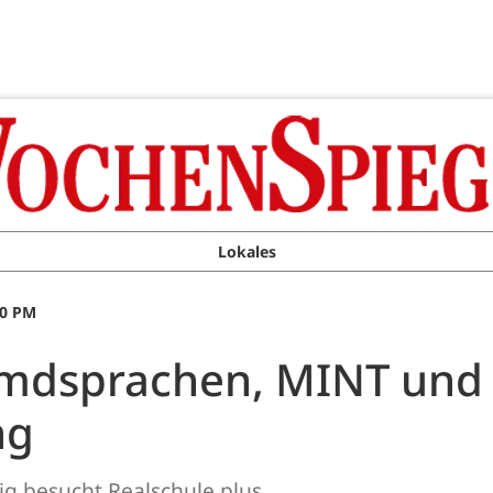
Lokales
00 PM
remdsprachen, MINT und
ng
g besucht Realschule plus.