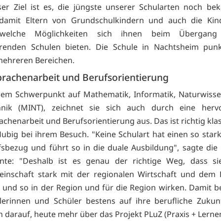
ser Ziel ist es, die jüngste unserer Schularten noch be
damit Eltern von Grundschulkindern und auch die Kind
 welche Möglichkeiten sich ihnen beim Übergan
hrenden Schulen bieten. Die Schule in Nachtsheim punk
 mehreren Bereichen.
rachenarbeit und Berufsorientierung
rem Schwerpunkt auf Mathematik, Informatik, Naturwisse
nik (MINT), zeichnet sie sich auch durch eine herv
chenarbeit und Berufsorientierung aus. Das ist richtig klas
Hubig bei ihrem Besuch. "Keine Schulart hat einen so stark
sbezug und führt so in die duale Ausbildung", sagte die 
nte: "Deshalb ist es genau der richtige Weg, dass sie
einschaft stark mit der regionalen Wirtschaft und dem
 und so in der Region und für die Region wirken. Damit be
lerinnen und Schüler bestens auf ihre berufliche Zukunf
h darauf, heute mehr über das Projekt PLuZ (Praxis + Lerne