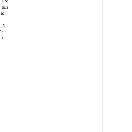
lure,
 aus,
de:
 St.
ück
it