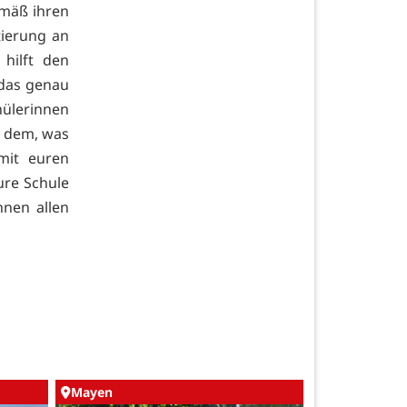
gemäß ihren
tierung an
hilft den
 das genau
hülerinnen
n dem, was
mit euren
ure Schule
hnen allen
Mayen