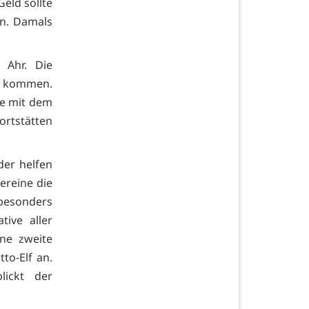
Geld sollte
en. Damals
 Ahr. Die
e kommen.
ie mit dem
ortstätten
der helfen
ereine die
besonders
tive aller
ne zweite
to-Elf an.
lickt der