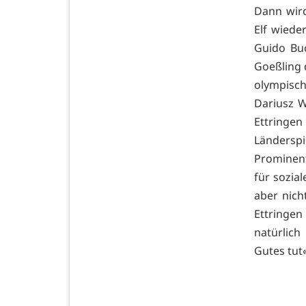
Dann wird
Elf wiede
Guido Buc
Goeßling 
olympisc
Dariusz W
Ettringe
Länderspi
Prominent
für sozia
aber nich
Ettringen
natürlic
Gutes tut«