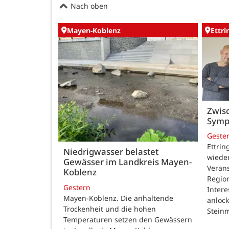
Nach oben
Mayen-Koblenz
Ettr
Zwisc
Symp
Geste
Ettrin
Niedrigwasser belastet
wieder
Gewässer im Landkreis Mayen-
Verans
Koblenz
Region
Gestern
Intere
Mayen-Koblenz. Die anhaltende
anlock
Trockenheit und die hohen
Steinm
Temperaturen setzen den Gewässern