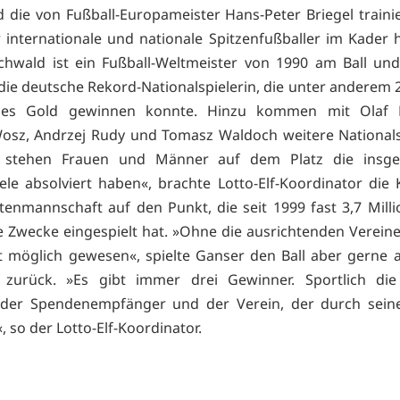
 die von Fußball-Europameister Hans-Peter Briegel trainie
r internationale und nationale Spitzenfußballer im Kader 
hwald ist ein Fußball-Weltmeister von 1990 am Ball un
die deutsche Rekord-Nationalspielerin, die unter anderem 2
hes Gold gewinnen konnte. Hinzu kommen mit Olaf M
osz, Andrzej Rudy und Tomasz Waldoch weitere Nationalsp
n stehen Frauen und Männer auf dem Platz die insg
ele absolviert haben«, brachte Lotto-Elf-Koordinator die 
enmannschaft auf den Punkt, die seit 1999 fast 3,7 Mill
le Zwecke eingespielt hat. »Ohne die ausrichtenden Verein
t möglich gewesen«, spielte Ganser den Ball aber gerne 
 zurück. »Es gibt immer drei Gewinner. Sportlich die 
h der Spendenempfänger und der Verein, der durch seine
, so der Lotto-Elf-Koordinator.