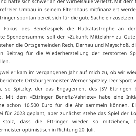
nd hatte sich schwer an der Wirbelsäule verletzt. Mit dem 
erefreier Umbau in seinem Elternhaus mitfinanziert werd
tringer spontan bereit sich für die gute Sache einzusetzen.
 Fokus des Benefizspiels die Flutkatastrophe an der
elte Spendensumme soll der »Zukunft Mittelahr« zu Gut
stehen die Ortsgemeinden Rech, Dernau und Mayschoß, d
n Beitrag für die Wiederherstellung der zerstörten Sp
llen.
gweiler kam im vergangenen Jahr auf mich zu, ob wir wie
berichtete Ortsbürgermeister Werner Spitzley. Der Sport v
, so Spitzley, der das Engagement des JSV Ettringen 
. Mit dem »Ettringer Benefiz-Vahriete« habe eine Initia
ine schon 16.500 Euro für die Ahr sammeln können. Ei
ei für 2023 geplant, aber zunächst stehe das Spiel der Lot
 stolz, dass die Ettringer wieder so mitziehen«, b
meister optimistisch in Richtung 20. Juli.