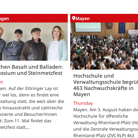
ingen
Mayen
hen Basalt und Balladen:
osium und Steinmetzfest
Hochschule und
Verwaltungsschule begr
rn
463 Nachwuchskräfte in
gen. Auf der Ettringer Lay ist
Mayen
 viel los, denn es findet eine
taltung statt, die weit über die
Thursday
 hinausstrahlt und zahlreiche
Mayen. Am 3. August haben di
ssierte und Besucher/innen
Hochschule für öffentliche
t: Zum 11. Mal findet das
Verwaltung Rheinland-Pfalz (H
etzfest statt,…
und die Zentrale Verwaltungss
Rheinland-Pfalz (ZVS RLP) 463