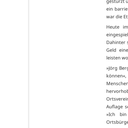
gestürzt u
ein barri
war die Et
Heute im
eingespi
Dahinter 
Geld eine
leisten wo
»Jörg Ber
können«, 
Menschen
hervorhob
Ortsvere
Auflage s
»Ich bin
Ortsbürger