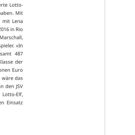
rte Lotto-
haben. Mit
d mit Lena
016 in Rio
arschall,
ieler. »In
esamt 487
Klasse der
ionen Euro
e wäre das
an den JSV
Lotto-Elf,
n Einsatz