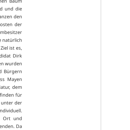
inen Baum
id und die
lanzen den
osten der
umbesitzer
 natürlich
iel ist es,
idat Dirk
ren wurden
nd Bürgern
ass Mayen
Natur, dem
finden für
 unter der
dividuell.
r Ort und
senden. Da