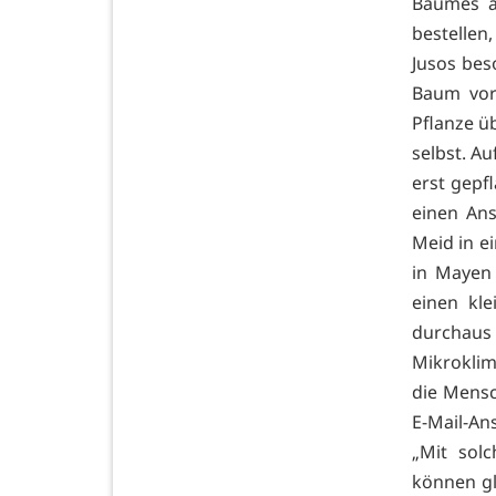
Baumes a
bestellen
Jusos bes
Baum vor
Pflanze ü
selbst. A
erst gepfl
einen An
Meid in e
in Mayen 
einen kl
durchaus 
Mikroklim
die Mensc
E-Mail-Ans
„Mit sol
können gl