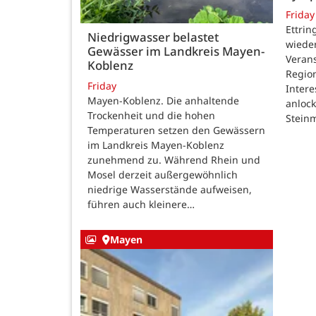
Friday
Ettrin
Niedrigwasser belastet
wieder
Gewässer im Landkreis Mayen-
Verans
Koblenz
Region
Friday
Intere
Mayen-Koblenz. Die anhaltende
anlock
Trockenheit und die hohen
Steinm
Temperaturen setzen den Gewässern
im Landkreis Mayen-Koblenz
zunehmend zu. Während Rhein und
Mosel derzeit außergewöhnlich
niedrige Wasserstände aufweisen,
führen auch kleinere…
Mayen