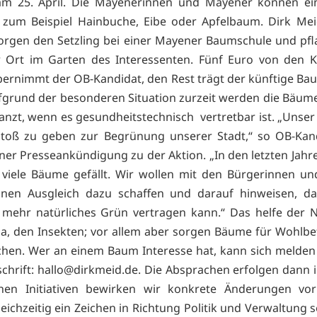
m 25. April. Die Mayenerinnen und Mayener können e
, zum Beispiel Hainbuche, Eibe oder Apfelbaum. Dirk Me
orgen den Setzling bei einer Mayener Baumschule und pf
 Ort im Garten des Interessenten. Fünf Euro von den K
bernimmt der OB-Kandidat, den Rest trägt der künftige Ba
ufgrund der besonderen Situation zurzeit werden die Bäume
anzt, wenn es gesundheitstechnisch vertretbar ist. „Unser Z
stoß zu geben zur Begrünung unserer Stadt,“ so OB-Kand
iner Presseankündigung zu der Aktion. „In den letzten Jah
viele Bäume gefällt. Wir wollen mit den Bürgerinnen u
einen Ausgleich dazu schaffen und darauf hinweisen, d
mehr natürliches Grün vertragen kann.“ Das helfe der 
a, den Insekten; vor allem aber sorgen Bäume für Wohlbe
hen. Wer an einem Baum Interesse hat, kann sich melden
chrift:
hallo@dirkmeid.de. Die Absprachen erfolgen dann in
chen Initiativen bewirken wir konkrete Änderungen vo
eichzeitig ein Zeichen in Richtung Politik und Verwaltung 