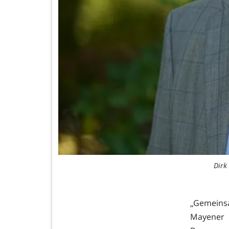
Dirk
„Gemeinsa
Mayener 