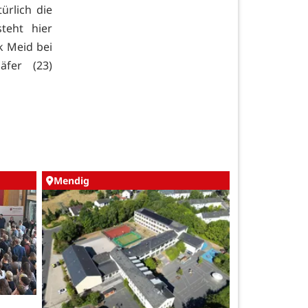
ürlich die
teht hier
k Meid bei
äfer (23)
Mendig