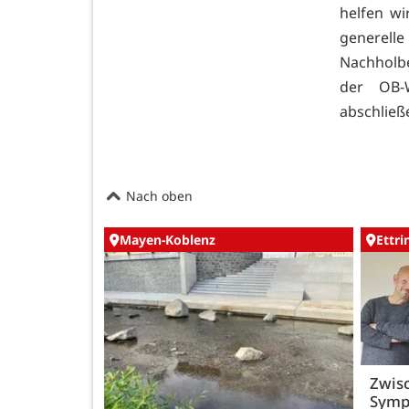
helfen wi
generell
Nachholbe
der OB-W
abschließ
Nach oben
Mayen-Koblenz
Ettr
Zwisc
Symp