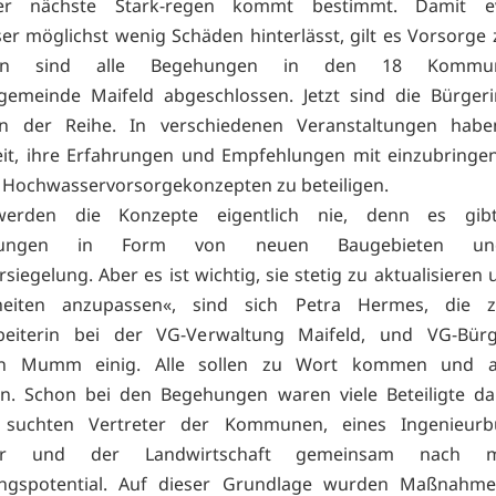
er nächste Stark-regen kommt bestimmt. Damit ev
r möglichst wenig Schäden hinterlässt, gilt es Vorsorge z
chen sind alle Begehungen in den 18 Kommu
gemeinde Maifeld abgeschlossen. Jetzt sind die Bürger
n der Reihe. In verschiedenen Veranstaltungen habe
it, ihre Erfahrungen und Empfehlungen mit einzubringe
 Hochwasservorsorgekonzepten zu beteiligen.
werden die Konzepte eigentlich nie, denn es gib
erungen in Form von neuen Baugebieten u
siegelung. Aber es ist wichtig, sie stetig zu aktualisiere
eiten anzupassen«, sind sich Petra Hermes, die z
beiterin bei der VG-Verwaltung Maifeld, und VG-Bürg
an Mumm einig. Alle sollen zu Wort kommen und al
n. Schon bei den Begehungen waren viele Beteiligte dab
suchten Vertreter der Kommunen, eines Ingenieurb
hr und der Landwirtschaft gemeinsam nach m
ngspotential. Auf dieser Grundlage wurden Maßnahme