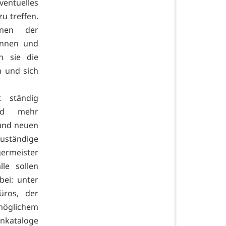
entuelles
u treffen.
nen der
innen und
n sie die
n und sich
t ständig
nd mehr
n und neuen
uständige
ermeister
le sollen
ei: unter
üros, der
öglichem
nkataloge