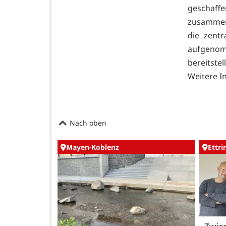
geschaf
zusammena
die zent
aufgenom
bereitstel
Weitere I
Nach oben
Mayen-Koblenz
Ettr