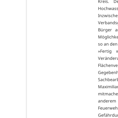
Kreis. D
Hochwasse
Inzwis
Verbands
Bürger a
Möglichke
so an den
»Fertig 
Veränd
Flächenver
Gegebenh
Sachbear
Maximili
mitmache
anderem 
Feuerwe
Gefährdu