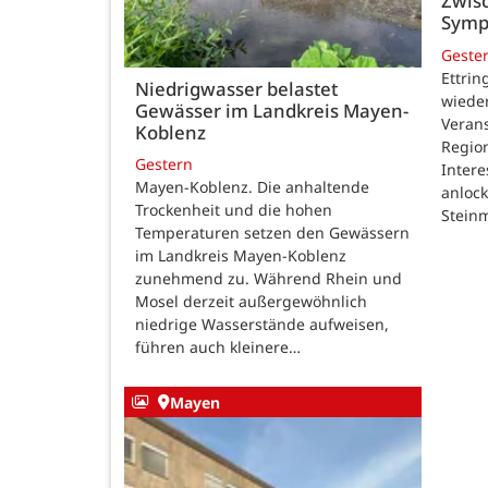
Zwisc
Symp
Geste
Ettrin
Niedrigwasser belastet
wieder
Gewässer im Landkreis Mayen-
Verans
Koblenz
Region
Gestern
Intere
Mayen-Koblenz. Die anhaltende
anlock
Trockenheit und die hohen
Steinm
Temperaturen setzen den Gewässern
im Landkreis Mayen-Koblenz
zunehmend zu. Während Rhein und
Mosel derzeit außergewöhnlich
niedrige Wasserstände aufweisen,
führen auch kleinere…
Mayen