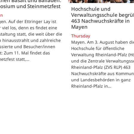
hen Basalt und Balladen:
osium und Steinmetzfest
Hochschule und
Verwaltungsschule begr
rn
463 Nachwuchskräfte in
gen. Auf der Ettringer Lay ist
Mayen
 viel los, denn es findet eine
taltung statt, die weit über die
Thursday
 hinausstrahlt und zahlreiche
Mayen. Am 3. August haben di
ssierte und Besucher/innen
Hochschule für öffentliche
t: Zum 11. Mal findet das
Verwaltung Rheinland-Pfalz (H
etzfest statt,…
und die Zentrale Verwaltungss
Rheinland-Pfalz (ZVS RLP) 463
Nachwuchskräfte aus Kommun
und Landesbehörden in ganz
Rheinland-Pfalz in…