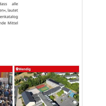
ass alle
n«, lautet
enkatalog
de Mittel
Mendig