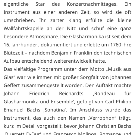
eigentliche Star des Konzertnachmittages. Ein
Instrument aus einer anderen Zeit, so wird sie oft
umschrieben. Ihr zarter Klang erfüllte die kleine
Wallfahrtskapelle an der Nitz und schuf eine ganz
besondere Atmosphäre. Die Glasharmonika ist seit dem
16. Jahrhundert dokumentiert und erlebte um 1760 ihre
Blütezeit – nachdem Benjamin Franklin den technischen
Aufbau entscheidend weiterentwickelt hatte.
Das vielfältige Programm unter dem Motto „Musik aus
Glas“ war wie immer mit großer Sorgfalt von Johannes
Geffert zusammengestellt worden. Den Auftakt machte
Johann Friedrich Reichardts ‚Rondeau für
Glasharmonika und Ensemble‘, gefolgt von Carl Philipp
Emanuel Bachs ‚Sonatina‘. Im Anschluss wurde das
Instrument, das auch den Namen „Verrophon“ trägt,
kurz im Detail vorgestellt, bevor Johann Christian Bachs
‚Quartett D-Dur‘ und Francesco Molinos ‚Romanze und