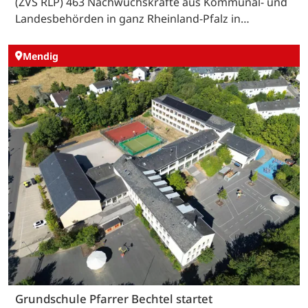
(ZVS RLP) 463 Nachwuchskräfte aus Kommunal- und
Landesbehörden in ganz Rheinland-Pfalz in…
Mendig
Grundschule Pfarrer Bechtel startet