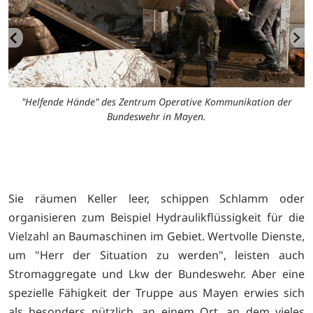
"Helfende Hände" des Zentrum Operative Kommunikation der
Bundeswehr in Mayen.
M
Sie räumen Keller leer, schippen Schlamm oder
organisieren zum Beispiel Hydraulikflüssigkeit für die
Vielzahl an Baumaschinen im Gebiet. Wertvolle Dienste,
um "Herr der Situation zu werden", leisten auch
Stromaggregate und Lkw der Bundeswehr. Aber eine
spezielle Fähigkeit der Truppe aus Mayen erwies sich
als besonders nützlich, an einem Ort, an dem vieles