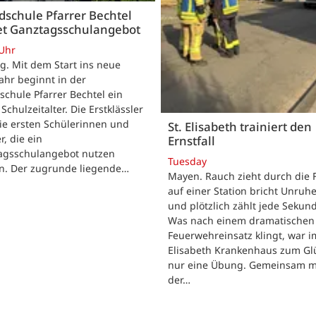
schule Pfarrer Bechtel
tet Ganztagsschulangebot
 Uhr
. Mit dem Start ins neue
ahr beginnt in der
chule Pfarrer Bechtel ein
Schulzeitalter. Die Erstklässler
ie ersten Schülerinnen und
St. Elisabeth trainiert den
r, die ein
Ernstfall
agsschulangebot nutzen
Tuesday
n. Der zugrunde liegende…
Mayen. Rauch zieht durch die F
auf einer Station bricht Unruhe
und plötzlich zählt jede Sekun
Was nach einem dramatischen
Feuerwehreinsatz klingt, war im
Elisabeth Krankenhaus zum Gl
nur eine Übung. Gemeinsam m
der…