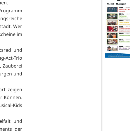
hen.
 Programm
ngsreiche
stadt. Wer
scheine im
cksrad und
-Act-Trio
, Zauberei
burgen und
rt zeigen
hr Können.
sical-Kids
elfalt und
ments der