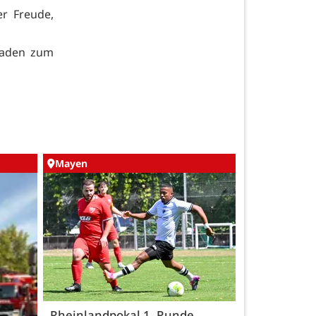
er Freude,
 laden zum
Mayen
Rheinlandpokal 1. Runde