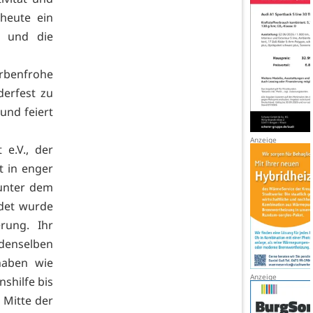
heute ein
t und die
arbenfrohe
derfest zu
 und feiert
e.V., der
t in enger
 unter dem
ndet wurde
rung. Ihr
 denselben
haben wie
shilfe bis
 Mitte der