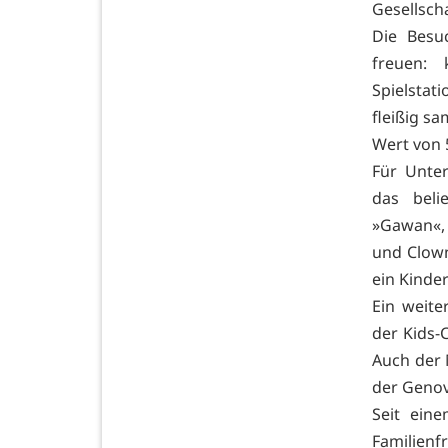
Gesellsch
Die Besu
freuen: 
Spielstat
fleißig s
Wert von 
Für Unter
das beli
»Gawan«, 
und Clown
ein Kinde
Ein weit
der Kids-
Auch der 
der Genov
Seit eine
Familien