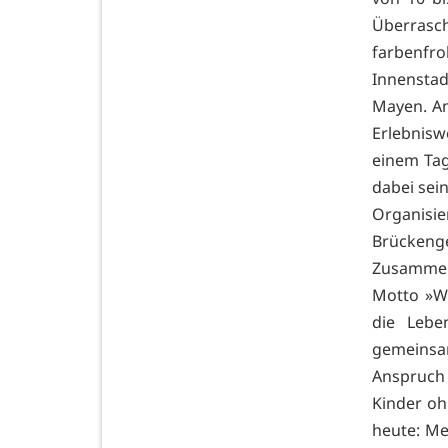
Überrasc
farbenfr
Innenstadt
Mayen. Am
Erlebnisw
einem Tag 
dabei sei
Organisi
Brückenge
Zusammena
Motto »Wi
die Lebe
gemeinsam
Anspruch
Kinder oh
heute: Me