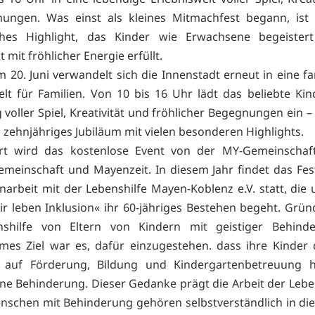
hungen. Was einst als kleines Mitmachfest begann, ist 
ohes Highlight, das Kinder wie Erwachsene begeister
 mit fröhlicher Energie erfüllt.
 20. Juni verwandelt sich die Innenstadt erneut in eine f
elt für Familien. Von 10 bis 16 Uhr lädt das beliebte Kin
voller Spiel, Kreativität und fröhlicher Begegnungen ein –
n zehnjähriges Jubiläum mit vielen besonderen Highlights.
ert wird das kostenlose Event von der MY-Gemeinschaft 
meinschaft und Mayenzeit. In diesem Jahr findet das Fes
rbeit mit der Lebenshilfe Mayen-Koblenz e.V. statt, die
r leben Inklusion« ihr 60-jähriges Bestehen begeht. Grü
nshilfe von Eltern von Kindern mit geistiger Behinde
es Ziel war es, dafür einzugestehen. dass ihre Kinder
 auf Förderung, Bildung und Kindergartenbetreuung 
ne Behinderung. Dieser Gedanke prägt die Arbeit der Leben
nschen mit Behinderung gehören selbstverständlich in die