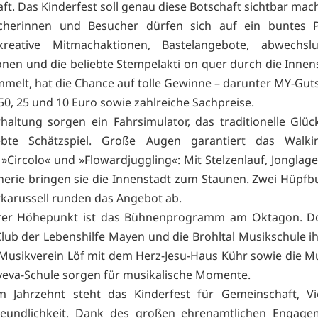
aft. Das Kinderfest soll genau diese Botschaft sichtbar mac
cherinnen und Besucher dürfen sich auf ein buntes
kreative Mitmachaktionen, Bastelangebote, abwechslu
ionen und die beliebte Stempelakti on quer durch die Innen
ammelt, hat die Chance auf tolle Gewinne – darunter MY-Gut
50, 25 und 10 Euro sowie zahlreiche Sachpreise.
haltung sorgen ein Fahrsimulator, das traditionelle Glü
ebte Schätzspiel. Große Augen garantiert das Walking
»Circolo« und »Flowardjuggling«: Mit Stelzenlauf, Jonglage
erie bringen sie die Innenstadt zum Staunen. Zwei Hüpf
rkarussell runden das Angebot ab.
erer Höhepunkt ist das Bühnenprogramm am Oktagon. Do
Club der Lebenshilfe Mayen und die Brohltal Musikschule i
Musikverein Löf mit dem Herz-Jesu-Haus Kühr sowie die Mu
eva-Schule sorgen für musikalische Momente.
m Jahrzehnt steht das Kinderfest für Gemeinschaft, Vi
freundlichkeit. Dank des großen ehrenamtlichen Engage