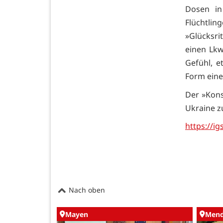
Dosen in
Flüchtlin
»Glücksri
einen Lkw
Gefühl, e
Form eine
Der »Kon
Ukraine z
https://ig
Nach oben
Mayen
Mend