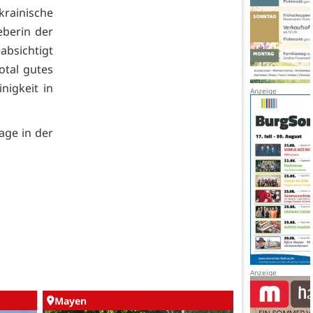
rainische
eberin der
absichtigt
otal gutes
nigkeit in
ge in der
Mayen