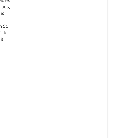
lure,
 aus,
de:
 St.
ück
it