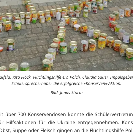
feld, Rita Flöck, Flüchtlingshilfe e.V. Polch, Claudia Sauer, Impulsgebe
Schülersprechernüber die erfolgreiche »Konserven«-Aktion.
Bild: Jonas Sturm
it über 700 Konservendosen konnte die Schülervertretu
für Hilfsaktionen für die Ukraine entgegennehmen. Kons
bst, Suppe oder Fleisch gingen an die Flüchtlingshilfe Polc