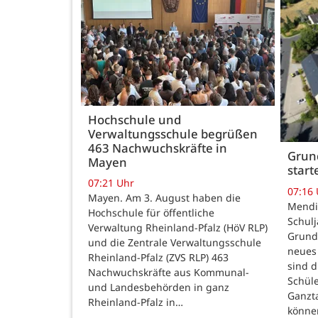
Hochschule und
Verwaltungsschule begrüßen
463 Nachwuchskräfte in
Grund
Mayen
star
07:21 Uhr
07:16
Mayen. Am 3. August haben die
Mendig
Hochschule für öffentliche
Schulj
Verwaltung Rheinland-Pfalz (HöV RLP)
Grunds
und die Zentrale Verwaltungsschule
neues 
Rheinland-Pfalz (ZVS RLP) 463
sind d
Nachwuchskräfte aus Kommunal-
Schüle
und Landesbehörden in ganz
Ganzt
Rheinland-Pfalz in…
könne