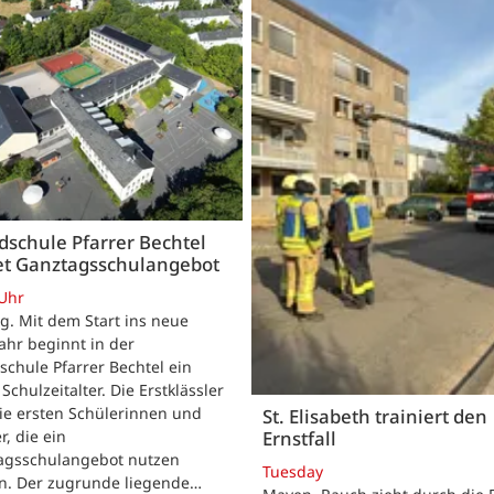
schule Pfarrer Bechtel
tet Ganztagsschulangebot
 Uhr
. Mit dem Start ins neue
ahr beginnt in der
chule Pfarrer Bechtel ein
Schulzeitalter. Die Erstklässler
ie ersten Schülerinnen und
St. Elisabeth trainiert den
r, die ein
Ernstfall
agsschulangebot nutzen
Tuesday
n. Der zugrunde liegende…