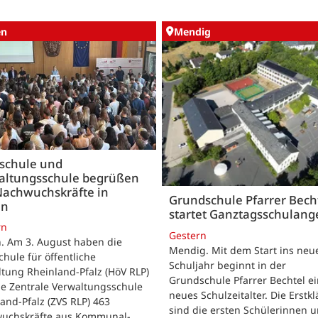
en
Mendig
schule und
altungsschule begrüßen
Nachwuchskräfte in
Grundschule Pfarrer Bech
en
startet Ganztagsschulang
rn
Gestern
. Am 3. August haben die
Mendig. Mit dem Start ins neu
hule für öffentliche
Schuljahr beginnt in der
tung Rheinland-Pfalz (HöV RLP)
Grundschule Pfarrer Bechtel ei
ie Zentrale Verwaltungsschule
neues Schulzeitalter. Die Erstkl
and-Pfalz (ZVS RLP) 463
sind die ersten Schülerinnen 
uchskräfte aus Kommunal-