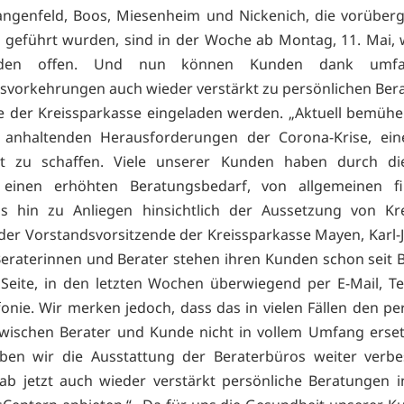
angenfeld, Boos, Miesenheim und Nickenich, die vorüber
en geführt wurden, sind in der Woche ab Montag, 11. Mai, 
den offen. Und nun können Kunden dank umfan
tsvorkehrungen auch wieder verstärkt zu persönlichen Ber
 der Kreissparkasse eingeladen werden. „Aktuell bemühe
r anhaltenden Herausforderungen der Corona-Krise, ein
ät zu schaffen. Viele unserer Kunden haben durch die
n einen erhöhten Beratungsbedarf, von allgemeinen fin
s hin zu Anliegen hinsichtlich der Aussetzung von Kre
 der Vorstandsvorsitzende der Kreissparkasse Mayen, Karl-J
eraterinnen und Berater stehen ihren Kunden schon seit 
 Seite, in den letzten Wochen überwiegend per E-Mail, T
fonie. Wir merken jedoch, dass das in vielen Fällen den pe
wischen Berater und Kunde nicht in vollem Umfang erse
ben wir die Ausstattung der Beraterbüros weiter verbe
b jetzt auch wieder verstärkt persönliche Beratungen 