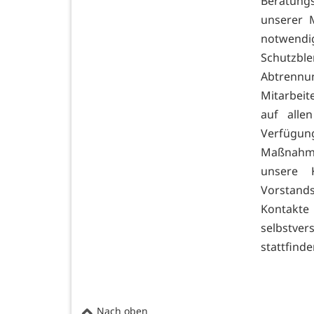
Beratungs
unserer M
notwendig
Schutzb
Abtrennu
Mitarbeit
auf alle
Verfügu
Maßnahme
unsere 
Vorstands
Kontakt
selbstver
stattfinde
Nach oben