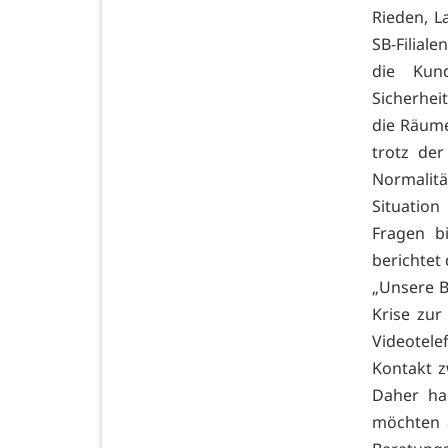
Rieden, L
SB-Filial
die Kun
Sicherhei
die Räume
trotz de
Normalit
Situatio
Fragen bi
berichtet
„Unsere B
Krise zur
Videotele
Kontakt z
Daher ha
möchten a