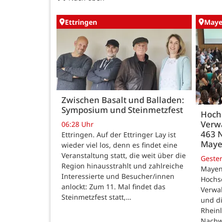
Ettringen
May
Zwischen Basalt und Balladen:
Symposium und Steinmetzfest
Hoch
Verw
06:28 Uhr
463 
Ettringen. Auf der Ettringer Lay ist
May
wieder viel los, denn es findet eine
Veranstaltung statt, die weit über die
Geste
Region hinausstrahlt und zahlreiche
Mayen
Interessierte und Besucher/innen
Hochsc
anlockt: Zum 11. Mal findet das
Verwal
Steinmetzfest statt,…
und d
Rheinl
Nachw