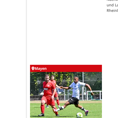
und L
Rheinl
Mayen