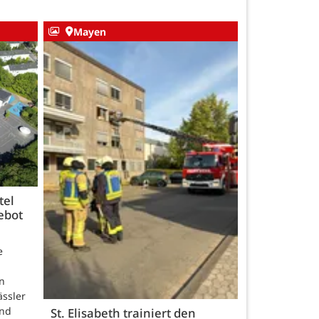
Mayen
tel
ebot
e
n
ässler
und
St. Elisabeth trainiert den