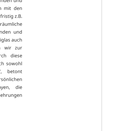
Kunden und
en mit den
istig z.B.
äumliche
unden und
iglas auch
n wir zur
ch diese
ch sowohl
, betont
rsönlichen
yen, die
rkehrungen