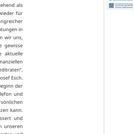
gehend als
wieder für
greicher
atungen in
n wir uns,
e gewisse
 aktuelle
anziellen
ditraten“,
osef Esch.
Beginn der
elefon und
rsönlichen
tzen kann.
ssert und
in unseren