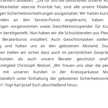
Centern anbieten.“ „Da für uns die Gesundheit unserer 
itarbeiter oberste Priorität hat, sind alle unsere Filial
en Sicherheitsvorkehrungen ausgestattet. Wir hatten kurzfr
lenden an den Service-Points angebracht, haben r
ngen vorgenommen sowie Desinfektionsspender für K
er bereitgestellt. Nun haben wir die Schutzblenden aus Plex
n Beraterbüros installiert. Auch Gesichtsmasken stelle
ng und halten uns an den gebotenen Abstand. Dur
n stellen wir sicher, dass auch im persönlichen Gesprä
Kunden als auch unsere Berater geschützt sind“
mitglied Christoph Weitzel. „Wir freuen uns über die pe
e mit unseren Kunden in der Kreissparkasse Ma
ständlich unter Einhaltung der gebotenen Sicherheitsvo
n“, fügt Karl-Josef Esch abschließend hinzu.