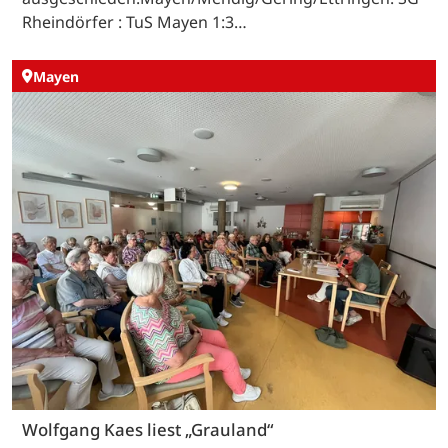
Rheindörfer : TuS Mayen 1:3…
Mayen
Wolfgang Kaes liest „Grauland“