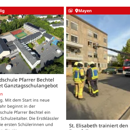
ig
Mayen
schule Pfarrer Bechtel
tet Ganztagsschulangebot
rn
. Mit dem Start ins neue
ahr beginnt in der
chule Pfarrer Bechtel ein
Schulzeitalter. Die Erstklässler
ie ersten Schülerinnen und
St. Elisabeth trainiert den