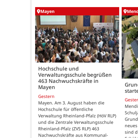
Mayen
Mend
Hochschule und
Verwaltungsschule begrüßen
463 Nachwuchskräfte in
Grund
Mayen
star
Gestern
Geste
Mayen. Am 3. August haben die
Mendig
Hochschule für öffentliche
Schulj
Verwaltung Rheinland-Pfalz (HöV RLP)
Grunds
und die Zentrale Verwaltungsschule
neues 
Rheinland-Pfalz (ZVS RLP) 463
sind d
Nachwuchskräfte aus Kommunal-