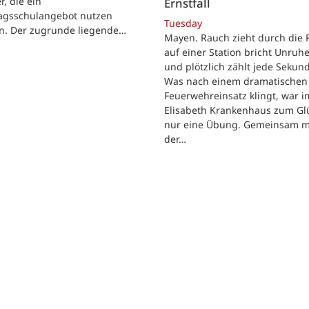
r, die ein
Ernstfall
agsschulangebot nutzen
Tuesday
n. Der zugrunde liegende…
Mayen. Rauch zieht durch die F
auf einer Station bricht Unruhe
und plötzlich zählt jede Sekun
Was nach einem dramatischen
Feuerwehreinsatz klingt, war im
Elisabeth Krankenhaus zum Gl
nur eine Übung. Gemeinsam m
der…