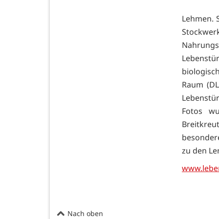
Lehmen. S
Stockwe
Nahrungsh
Lebenst
biologisc
Raum (DL
Lebenstü
Fotos wu
Breitkre
besondere
zu den Le
www.lebe
Nach oben