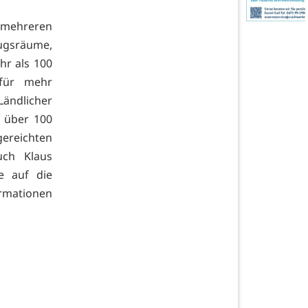
f mehreren
gsräume,
hr als 100
für mehr
Ländlicher
 über 100
ereichten
uch Klaus
e auf die
ormationen