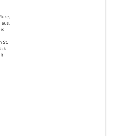
lure,
 aus,
de:
 St.
ück
it